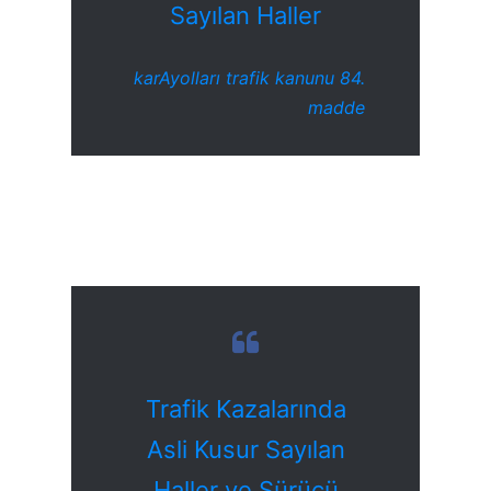
Sayılan Haller
karAyolları trafik kanunu 84.
madde
Trafik Kazalarında
Asli Kusur Sayılan
Haller ve Sürücü