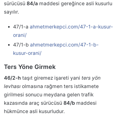
sürücüsü
84/a
maddesi gereğince asli kusurlu
sayılır.
47/1-a
ahmetmerkepci.com/47-1-a-kusur-
orani/
47/1-b
ahmetmerkepci.com/47-1-b-
kusur-orani/
Ters Yöne Girmek
46/2-h
taşıt giremez işareti yani
ters yön
levhası
olmasına rağmen ters istikamete
girilmesi sonucu meydana gelen trafik
kazasında araç sürücüsü
84/b
maddesi
hükmünce asli kusurludur.