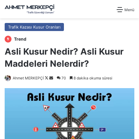
Menü
Trafik Kazası Kusur Oranları
Trend
Asli Kusur Nedir? Asli Kusur
Maddeleri Nelerdir?
Follow
Bir
Ahmet MERKEPÇİ
70
8 dakika okuma süresi
on
e-
X
posta
göndermek