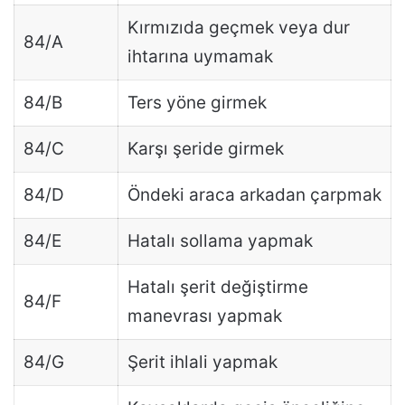
Kırmızıda geçmek veya dur
84/A
ihtarına uymamak
84/B
Ters yöne girmek
84/C
Karşı şeride girmek
84/D
Öndeki araca arkadan çarpmak
84/E
Hatalı sollama yapmak
Hatalı şerit değiştirme
84/F
manevrası yapmak
84/G
Şerit ihlali yapmak