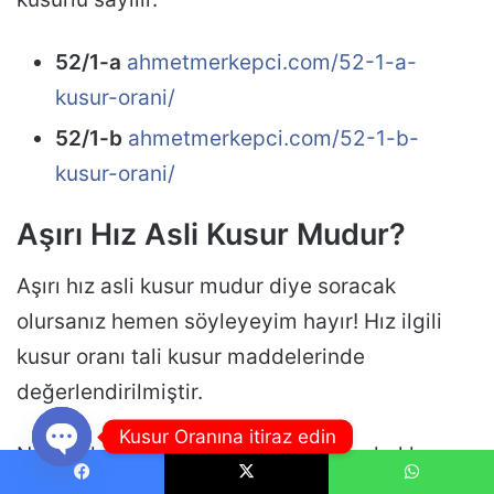
52/1-a
ahmetmerkepci.com/52-1-a-
kusur-orani/
52/1-b
ahmetmerkepci.com/52-1-b-
kusur-orani/
Aşırı Hız Asli Kusur Mudur?
Aşırı hız asli kusur mudur diye soracak
olursanız hemen söyleyeyim hayır! Hız ilgili
kusur oranı tali kusur maddelerinde
değerlendirilmiştir.
Kusur Oranına itiraz edin
Ne yazık ki siz kavşakta ilk geçişine hakkına
Open
uymadan kavşağa girdiyseniz ve size başka
Facebook
X
WhatsApp