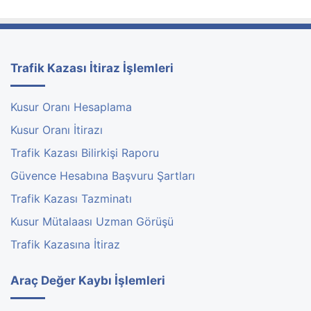
e
e
s
A
m
n
i
l
Trafik Kazası İtiraz İşlemleri
a
m
l
Kusur Oranı Hesaplama
a
Kusur Oranı İtirazı
r
ı
Trafik Kazası Bilirkişi Raporu
Güvence Hesabına Başvuru Şartları
Trafik Kazası Tazminatı
Kusur Mütalaası Uzman Görüşü
Trafik Kazasına İtiraz
Araç Değer Kaybı İşlemleri