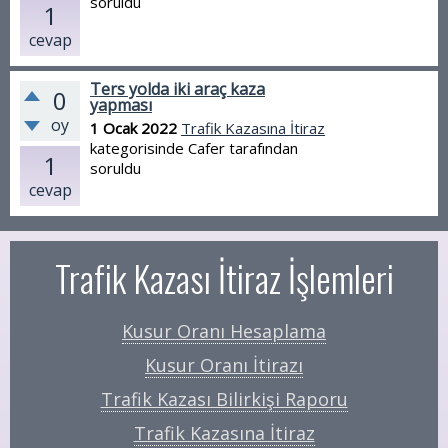
soruldu
1
cevap
Ters yolda iki araç kaza
0
yapması
oy
1 Ocak 2022
Trafik Kazasına İtiraz
kategorisinde
Cafer
tarafından
1
soruldu
cevap
Trafik Kazası İtiraz İşlemleri
Kusur Oranı Hesaplama
Kusur Oranı İtirazı
Trafik Kazası Bilirkişi Raporu
Trafik Kazasına İtiraz