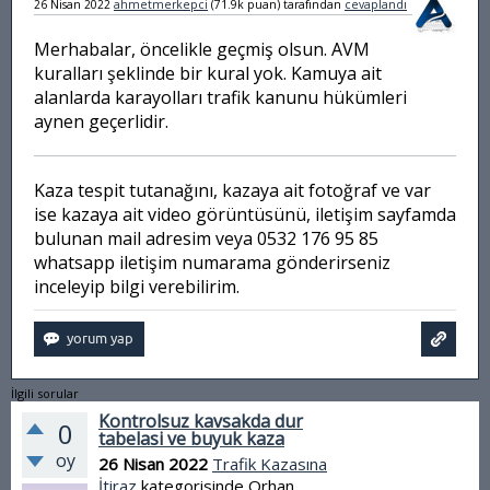
26 Nisan 2022
ahmetmerkepci
(
71.9k
puan)
tarafından
cevaplandı
Merhabalar, öncelikle geçmiş olsun. AVM
kuralları şeklinde bir kural yok. Kamuya ait
alanlarda karayolları trafik kanunu hükümleri
aynen geçerlidir.
Kaza tespit tutanağını, kazaya ait fotoğraf ve var
ise kazaya ait video görüntüsünü, iletişim sayfamda
bulunan mail adresim veya 0532 176 95 85
whatsapp iletişim numarama gönderirseniz
inceleyip bilgi verebilirim.
İlgili sorular
Kontrolsuz kavsakda dur
0
tabelasi ve buyuk kaza
oy
26 Nisan 2022
Trafik Kazasına
İtiraz
kategorisinde
Orhan