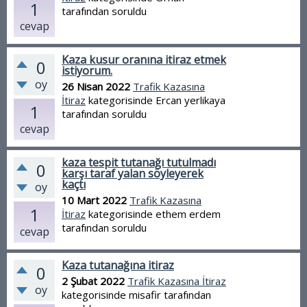
1
tarafından
soruldu
cevap
Kaza kusur oranına itiraz etmek
0
istiyorum.
oy
26 Nisan 2022
Trafik Kazasına
İtiraz
kategorisinde
Ercan yerlikaya
1
tarafından
soruldu
cevap
kaza tespit tutanağı tutulmadı
0
karşı taraf yalan söyleyerek
kaçtı
oy
10 Mart 2022
Trafik Kazasına
1
İtiraz
kategorisinde
ethem erdem
tarafından
soruldu
cevap
Kaza tutanağına itiraz
0
2 Şubat 2022
Trafik Kazasına İtiraz
oy
kategorisinde
misafir
tarafından