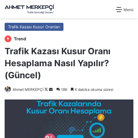
Menü
Trafik Kazası Kusur Oranları
Trend
Trafik Kazası Kusur Oranı
Hesaplama Nasıl Yapılır?
(Güncel)
Follow
Bir
Ahmet MERKEPÇİ
186
4 dakika okuma süresi
on
e-
X
posta
göndermek