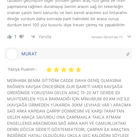
fazlasını geçmiştim diğer yönden gelen araç hızlı geldi ve firen
yapmasına rağmen duramayıp benim aracın sağ ön tekerleğin
oranan çarptı beni sanurdu ve ben kendi aracımın sol öntarafını
direğe vurdum daha sonrada park halindeki bir araca vurup
durdum beni 100 yüz kusurlu diye trever çıkmış ne yapabilirim
1
Yanıtla
Yanıtları Görüntüle
(1)
MURAT
Yazıya Puanım :
MERHABA BENİM GİTTİĞİM CADDE DAHA GENİŞ OLMASINA
RAĞMEN KAVŞAK ÖNCESİNDE DUR İŞARETİ VARDI KAVŞAĞA
GİRDİĞİMDE YOKUŞTAN GELEN ARAÇ 15-20 MT GERİDE İDİ
MUHTEMELEN YOLA BAKMADIĞI İÇİN MİNUMUM 60 KM HIZ İLE
(KAVŞAĞA GİRMEDEN YUKARIDA 30KM LEVHASI VAR ) ARACIMA
SAĞ ARKA KAPIDAN ÇARPIP DÖNMESİNİ VE KARŞI TARAFTAN
GELEN ARAÇA SAVURDU ONA ÇARPMAKLA TAKLA ATMAM
ENGELLENDİ.ARACIMDAKI SAĞ ARKA KAPI VE CAMURLUKTAKI
DERİN GÖCÜK SİDDETİ GÖSTEMEKTEDİR, ÇARPAN İLK ARAÇTAN
İNDİĞİNDE HATALI OLDUĞUNU OKULA GEÇ KALDIĞINI SÖYLEDİ