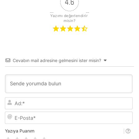
4.6
Yazımı değerlendirir 
misin?
Cevabın mail adresine gelmesini ister misin?
A
d
:
E
*
-
P
o
Yazıya Puanım
s
t