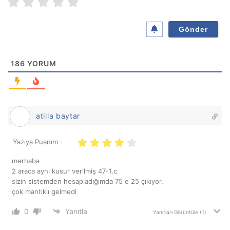
a
*
186
YORUM
atilla baytar
Yazıya Puanım :
merhaba
2 araca aynı kusur verilmiş 47-1.c
sizin sistemden hesapladığımda 75 e 25 çıkıyor.
çok mantıklı gelmedi
0
Yanıtla
Yanıtları Görüntüle
(1)