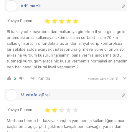
Arif macit
Yazıya Puanım :
Bi kaza yaptik hayraboludan malkaraya giderken il yolu gidis gelis
onumdeki araci sollamaya ciktim sollama serbest hizim 70 km
solladigim aracin onundeki arac aniden sinyal verip konturolsuz
bir sekilde solda akaryakit istasyonuna girmeye yoneldi onun sol
arkasina vurdum kusurun tamamini bana vermis jandarma tuttu
tutanagi vurdugum araca hic kusur vermemis normalmi anlamadim
ben her hangi bi kural ihlali yapmadim ?
3
Yanıtla
Yanıtları Görüntüle
(1)
Mustafa gürel
Yazıya Puanım :
Merhaba bende bir kazaya karıştım yani benim kullandığım araca
başka bir araç çarptı t şeklinde kavşak ben kavşağın yarısından