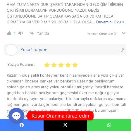
AMA TUTANAKTA DUR İŞARETİ TARAFINDAN GELDİĞİMİ BİRDEN
ÇIKTIĞIMI DURAMAYIP VURDUĞUNU YAZDI, GEÇİŞ
ÜSTÜNLÜĞÜNE SAHİP OLMAK KAVŞAĞA 60-70 KM HIZLA
GİRME HAKKI VERİR Mİ? 20-30KM HIZLA OLSA
…
Devamını Oku »
1
Yanıtla
Yanıtları Görüntüle
(1)
Yusuf payam
Yazıya Puanım :
Kazanın oluş şekli konteyner kent nizamiyeden ana yola çıkış var
çıkmadan öncede banket var banketin üzerinde bekliyorum
soldan gelen aracı araç yolcu otobüsü müşteriyi indirdi harekete
geçti ben bankta bekliyorum geçmesini üzerime doğru geliyor
telefonla oynuyor yola bakmiyor bile kornayla defalarca uyarmama
rağmen geldi vurdu görmedi bile kendi ana yoldan geliyor ben tali
yoldan çıkıyor gozukdugum için 100/100 kusurlu bulunmuşum
Kusur Oranına itiraz edin
komisyonda ne yapmam gerek tesekur ederim
Open
1
Yanıtla
Yanıtları Görüntüle
(1)
Facebook
X
WhatsApp