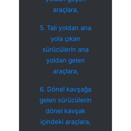
araçlara,
5. Tali yoldan ana
yola çıkan
sürücülerin ana
yoldan gelen
araçlara,
6. Dönel kavşağa
gelen sürücülerin
dönel kavşak
içindeki araçlara,