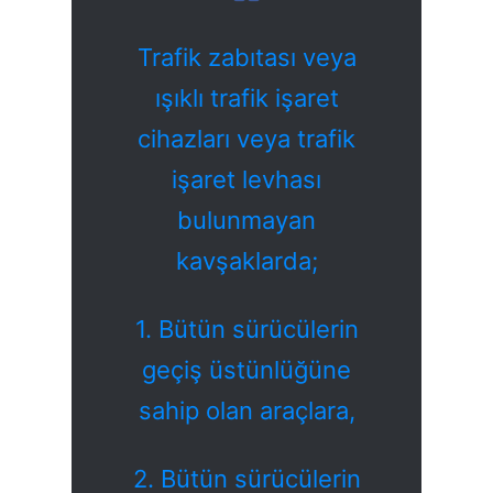
Trafik zabıtası veya
ışıklı trafik işaret
cihazları veya trafik
işaret levhası
bulunmayan
kavşaklarda;
1. Bütün sürücülerin
geçiş üstünlüğüne
sahip olan araçlara,
2. Bütün sürücülerin