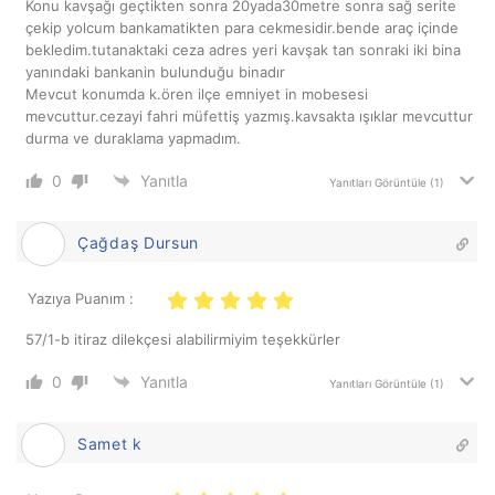
Konu kavşağı geçtikten sonra 20yada30metre sonra sağ serite
çekip yolcum bankamatikten para cekmesidir.bende araç içinde
bekledim.tutanaktaki ceza adres yeri kavşak tan sonraki iki bina
yanındaki bankanin bulunduğu binadır
Mevcut konumda k.ören ilçe emniyet in mobesesi
mevcuttur.cezayi fahri müfettiş yazmış.kavsakta ışıklar mevcuttur
durma ve duraklama yapmadım.
0
Yanıtla
Yanıtları Görüntüle
(1)
Çağdaş Dursun
Yazıya Puanım :
57/1-b itiraz dilekçesi alabilirmiyim teşekkürler
0
Yanıtla
Yanıtları Görüntüle
(1)
Samet k