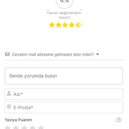
4.4
Yazımı değerlendirir 
misin?
Cevabın mail adresine gelmesini ister misin?
A
d
:
E
*
-
P
o
Yazıya Puanım
s
t