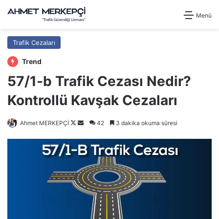
Menü
Trafik Cezaları
Trend
57/1-b Trafik Cezası Nedir?
Kontrollü Kavşak Cezaları
Follow
Bir
Ahmet MERKEPÇİ
42
3 dakika okuma süresi
on
e-
X
posta
göndermek