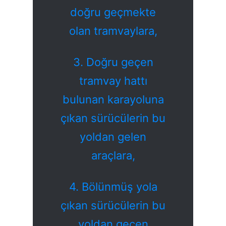
doğru geçmekte
olan tramvaylara,
3. Doğru geçen
tramvay hattı
bulunan karayoluna
çıkan sürücülerin bu
yoldan gelen
araçlara,
4. Bölünmüş yola
çıkan sürücülerin bu
yoldan geçen