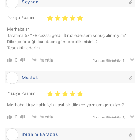
Seyhan
Yazıya Puanım :
Merhabalar
Tarafıma 57/1-B cezası geldi. İtiraz edersem sonuç alır mıyım?
Dilekçe örneği rica etsem gönderebilir misiniz?
Teşekkür ederim…
0
Yanıtla
Yanıtları Görüntüle
(1)
Mustuk
Yazıya Puanım :
Merhaba itiraz hakkı için nasıl bir dilekçe yazmam gerekiyor?
0
Yanıtla
Yanıtları Görüntüle
(1)
ibrahim karabaş