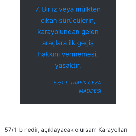
7. Bir iz veya mülkten
çıkan sürücülerin,
karayolundan gelen
araçlara ilk geçiş
hakkını vermemesi,
yasaktır.
57/1-b TRAFİK CEZA
MADDESİ
57/1-b nedir, açıklayacak olursam Karayolları