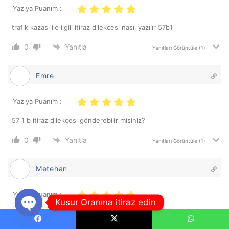
Yazıya Puanım :
trafik kazası ile ilgili itiraz dilekçesi nasıl yazılır 57b1
0
Yanıtla
Yanıtları Görüntüle
(1)
Emre
Yazıya Puanım :
57 1 b itiraz dilekçesi gönderebilir misiniz?
0
Yanıtla
Yanıtları Görüntüle
(1)
Metehan
Yazıya Puanım :
Kusur Oranına itiraz edin
57 1 b (7) itiraz dilekçesi indirmek istiyorum
Open
Facebook
X
WhatsApp