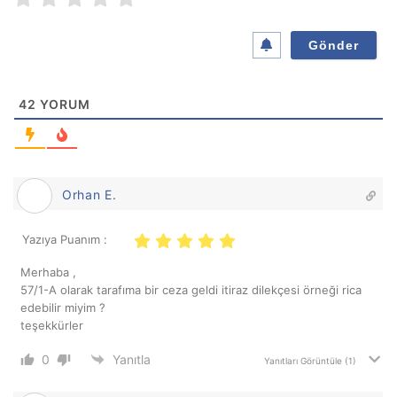
a
*
42
YORUM
Orhan E.
Yazıya Puanım :
Merhaba ,
57/1-A olarak tarafıma bir ceza geldi itiraz dilekçesi örneği rica
edebilir miyim ?
teşekkürler
0
Yanıtla
Yanıtları Görüntüle
(1)