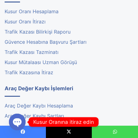
Kusur Oranı Hesaplama
Kusur Oranı İtirazı
Trafik Kazası Bilirkişi Raporu
Güvence Hesabına Başvuru Şartları
Trafik Kazası Tazminatı
Kusur Mütalaası Uzman Görüşü
Trafik Kazasına İtiraz
Araç Değer Kaybı İşlemleri
Araç Değer Kaybı Hesaplama
Araç Değer Kaybı Şartları
Kusur Oranına itiraz edin
Trafik Cezası İşlemleri
Open
Facebook
X
WhatsApp