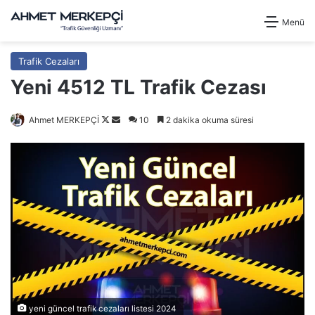
Menü
Trafik Cezaları
Yeni 4512 TL Trafik Cezası
Follow
Bir
Ahmet MERKEPÇİ
10
2 dakika okuma süresi
on
e-
X
posta
göndermek
yeni güncel trafik cezaları listesi 2024