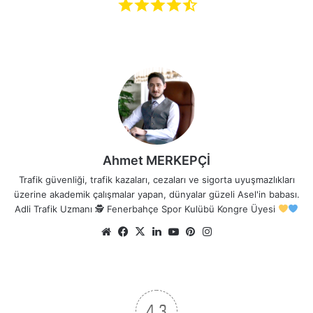
Ahmet MERKEPÇİ
Trafik güvenliği, trafik kazaları, cezaları ve sigorta uyuşmazlıkları
üzerine akademik çalışmalar yapan, dünyalar güzeli Asel'in babası.
Adli Trafik Uzmanı 🕵
Fenerbahçe Spor Kulübü Kongre Üyesi
Web
Facebook
X
LinkedIn
YouTube
Pinterest
Instagram
sitesi
4.3