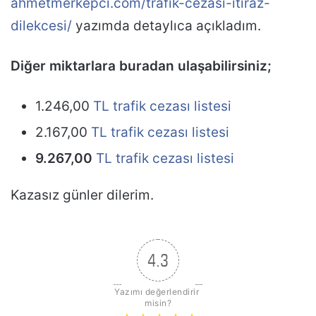
ahmetmerkepci.com/trafik-cezasi-itiraz-
dilekcesi/
yazımda detaylıca açıkladım.
Diğer miktarlara buradan ulaşabilirsiniz;
1.246,00
TL trafik cezası listesi
2.167,00
TL trafik cezası listesi
9.267,00
TL trafik cezası listesi
Kazasız günler dilerim.
4.3
Yazımı değerlendirir 
misin?