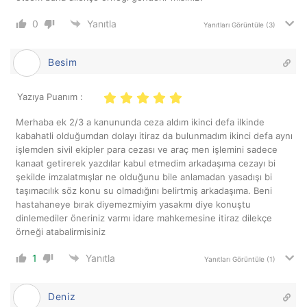
0
Yanıtla
Yanıtları Görüntüle
(3)
Besim
Yazıya Puanım :
Merhaba ek 2/3 a kanununda ceza aldım ikinci defa ilkinde
kabahatli olduğumdan dolayı itiraz da bulunmadım ikinci defa aynı
işlemden sivil ekipler para cezası ve araç men işlemini sadece
kanaat getirerek yazdılar kabul etmedim arkadaşıma cezayı bi
şekilde imzalatmışlar ne olduğunu bile anlamadan yasadışı bi
taşımacılık söz konu su olmadığını belirtmiş arkadaşıma. Beni
hastahaneye bırak diyemezmiyim yasakmı diye konuştu
dinlemediler öneriniz varmı idare mahkemesine itiraz dilekçe
örneği atabalirmisiniz
1
Yanıtla
Yanıtları Görüntüle
(1)
Deniz