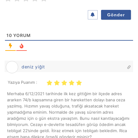
a
*
10
YORUM
deniz yiğit
Yazıya Puanım :
Merhaba 6/12/2021 tarihinde ilk kez gittiğim bir ilçede adres
ararken 74/b kapsamına giren bir hareketten dolayı bana ceza
yazılmış. Hızımın yavaş olduğuna, trafiği aksatacak hareket
yapmadığıma eminim. Normalde de yavaş sürerim adres
aradığımız için o gün ekstra yavaştım. Bunu nasıl kanıtlayacağımı
bilmiyorum. Cezayı e-devlette tesadüfen görüp ödedim ancak
tebligat 22’sinde geldi. İtiraz etmek için tebligatı bekledim. Rica
etsem bana dilekçe örneği gönderir misiniz?