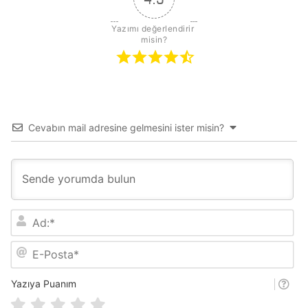
Yazımı değerlendirir 
misin?
Cevabın mail adresine gelmesini ister misin?
A
d
:
E
*
-
P
o
Yazıya Puanım
s
t