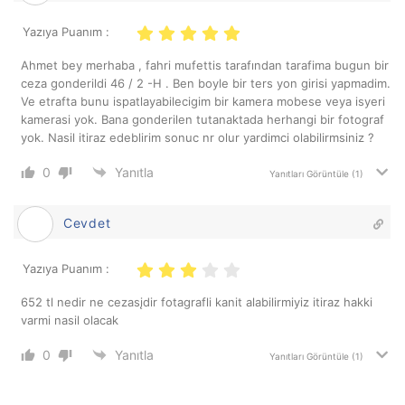
Yazıya Puanım :
Ahmet bey merhaba , fahri mufettis tarafından tarafima bugun bir
ceza gonderildi 46 / 2 -H . Ben boyle bir ters yon girisi yapmadim.
Ve etrafta bunu ispatlayabilecigim bir kamera mobese veya isyeri
kamerasi yok. Bana gonderilen tutanaktada herhangi bir fotograf
yok. Nasil itiraz edeblirim sonuc nr olur yardimci olabilirmsiniz ?
0
Yanıtla
Yanıtları Görüntüle
(1)
Cevdet
Yazıya Puanım :
652 tl nedir ne cezasįdir fotagrafli kanit alabilirmiyiz itiraz hakki
varmi nasil olacak
0
Yanıtla
Yanıtları Görüntüle
(1)