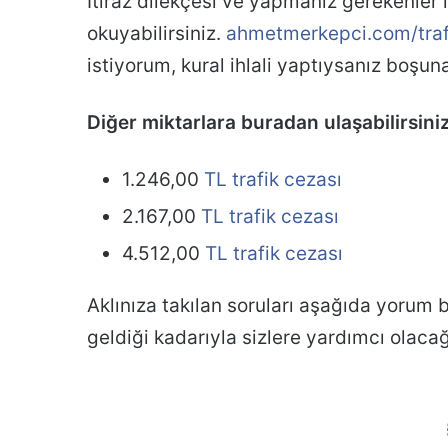
İtiraz dilekçesi ve yapmanız gerekenler 
okuyabilirsiniz.
ahmetmerkepci.com/trafi
istiyorum, kural ihlali yaptıysanız boşuna
Diğer miktarlara buradan ulaşabilirsiniz
1.246,00
TL trafik cezası
2.167,00
TL trafik cezası
4.512,00
TL trafik cezası
Aklınıza takılan soruları aşağıda yorum 
geldiği kadarıyla sizlere yardımcı olacağ