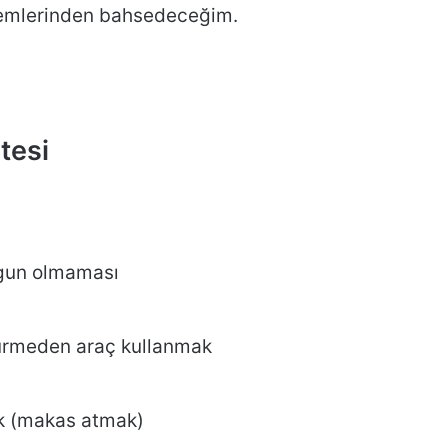
emlerinden bahsedeceğim.
tesi
uygun olmaması
türmeden araç kullanmak
mek (makas atmak)