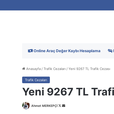
Online Araç Değer Kaybı Hesaplama
Anasayfa
/
Trafik Cezaları
/
Yeni 9267 TL Trafik Cezası
Trafik Cezaları
Yeni 9267 TL Traf
Follow
Bir
Ahmet MERKEPÇİ
on
e-