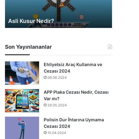
Asli Kusur Nedir?
Araç Değ
Son Yayınlananlar
Ehliyetsiz Araç Kullanma ve
Cezası 2024
06.06.2024
APP Plaka Cezası Nedir, Cezası
Var mı?
29.05.2024
Polisin Dur İhtarına Uymama
Cezası 2024
15.04.2024