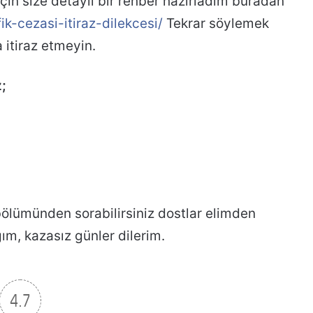
için size detaylı bir rehber hazırladım buradan
k-cezasi-itiraz-dilekcesi/
Tekrar söylemek
 itiraz etmeyin.
;
bölümünden sorabilirsiniz dostlar elimden
ım, kazasız günler dilerim.
4.7