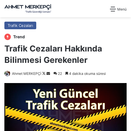
Menü
Trafik Cezaları
Trend
Trafik Cezaları Hakkında
Bilinmesi Gerekenler
Follow
Bir
Ahmet MERKEPÇİ
22
4 dakika okuma süresi
on
e-
X
posta
göndermek