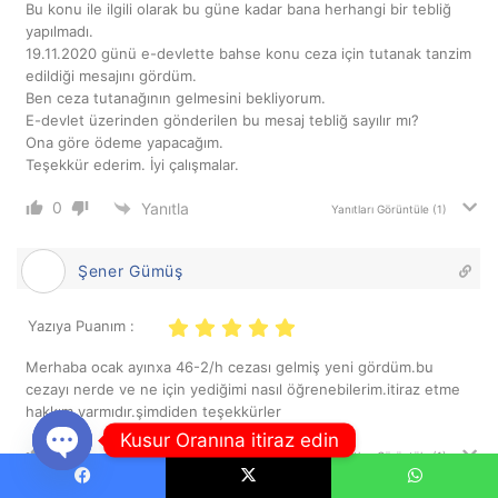
Bu konu ile ilgili olarak bu güne kadar bana herhangi bir tebliğ
yapılmadı.
19.11.2020 günü e-devlette bahse konu ceza için tutanak tanzim
edildiği mesajını gördüm.
Ben ceza tutanağının gelmesini bekliyorum.
E-devlet üzerinden gönderilen bu mesaj tebliğ sayılır mı?
Ona göre ödeme yapacağım.
Teşekkür ederim. İyi çalışmalar.
0
Yanıtla
Yanıtları Görüntüle
(1)
Şener Gümüş
Yazıya Puanım :
Merhaba ocak ayınxa 46-2/h cezası gelmiş yeni gördüm.bu
cezayı nerde ve ne için yediğimi nasıl öğrenebilerim.itiraz etme
hakkım varmıdır.şimdiden teşekkürler
Kusur Oranına itiraz edin
1
Yanıtla
Yanıtları Görüntüle
(1)
Open
Facebook
X
WhatsApp