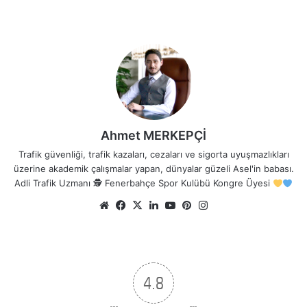
Ahmet MERKEPÇİ
Trafik güvenliği, trafik kazaları, cezaları ve sigorta uyuşmazlıkları
üzerine akademik çalışmalar yapan, dünyalar güzeli Asel'in babası.
Adli Trafik Uzmanı 🕵
Fenerbahçe Spor Kulübü Kongre Üyesi
Web
Facebook
X
LinkedIn
YouTube
Pinterest
Instagram
sitesi
4.8