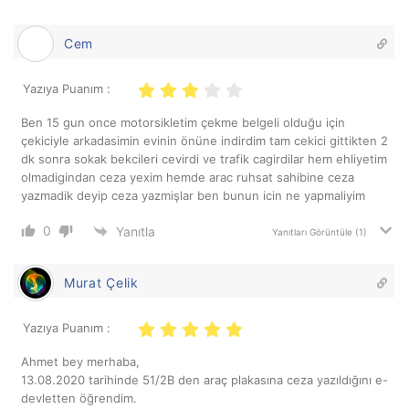
Cem
Yazıya Puanım :
Ben 15 gun once motorsikletim çekme belgeli olduğu için
çekiciyle arkadasimin evinin önüne indirdim tam cekici gittikten 2
dk sonra sokak bekcileri cevirdi ve trafik cagirdilar hem ehliyetim
olmadigindan ceza yexim hemde arac ruhsat sahibine ceza
yazmadik deyip ceza yazmişlar ben bunun icin ne yapmaliyim
0
Yanıtla
Yanıtları Görüntüle
(1)
Murat Çelik
Yazıya Puanım :
Ahmet bey merhaba,
13.08.2020 tarihinde 51/2B den araç plakasına ceza yazıldığını e-
devletten öğrendim.