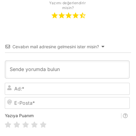
Yazımı değerlendirir 
misin?
Cevabın mail adresine gelmesini ister misin?
A
d
:
E
*
-
P
o
Yazıya Puanım
s
t
a
*