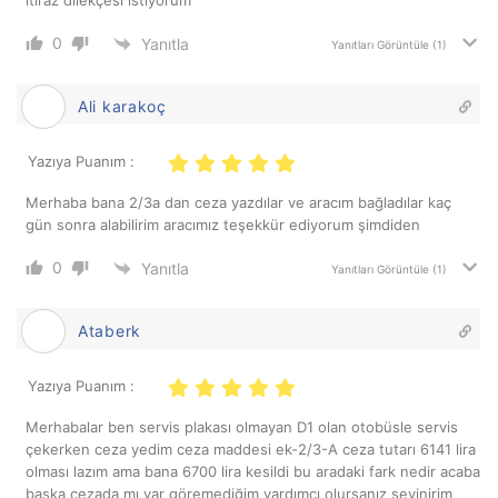
itiraz dilekçesi istiyorum
0
Yanıtla
Yanıtları Görüntüle
(1)
Ali karakoç
Yazıya Puanım :
Merhaba bana 2/3a dan ceza yazdılar ve aracım bağladılar kaç
gün sonra alabilirim aracımız teşekkür ediyorum şimdiden
0
Yanıtla
Yanıtları Görüntüle
(1)
Ataberk
Yazıya Puanım :
Merhabalar ben servis plakası olmayan D1 olan otobüsle servis
çekerken ceza yedim ceza maddesi ek-2/3-A ceza tutarı 6141 lira
olması lazım ama bana 6700 lira kesildi bu aradaki fark nedir acaba
başka cezada mı var göremediğim yardımcı olursanız sevinirim