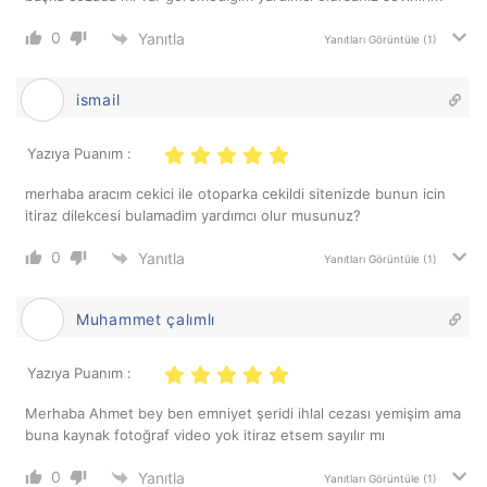
0
Yanıtla
Yanıtları Görüntüle
(1)
ismail
Yazıya Puanım :
merhaba aracım cekici ile otoparka cekildi sitenizde bunun icin
itiraz dilekcesi bulamadim yardımcı olur musunuz?
0
Yanıtla
Yanıtları Görüntüle
(1)
Muhammet çalımlı
Yazıya Puanım :
Merhaba Ahmet bey ben emniyet şeridi ihlal cezası yemişim ama
buna kaynak fotoğraf video yok itiraz etsem sayılır mı
0
Yanıtla
Yanıtları Görüntüle
(1)