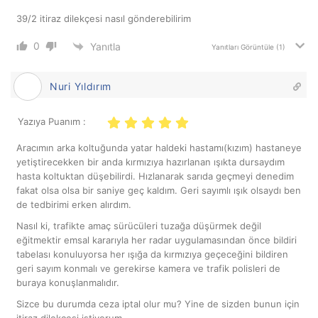
39/2 itiraz dilekçesi nasıl gönderebilirim
0
Yanıtla
Yanıtları Görüntüle
(1)
Nuri Yıldırım
Yazıya Puanım :
Aracımın arka koltuğunda yatar haldeki hastamı(kızım) hastaneye
yetiştirecekken bir anda kırmızıya hazırlanan ışıkta dursaydım
hasta koltuktan düşebilirdi. Hızlanarak sarıda geçmeyi denedim
fakat olsa olsa bir saniye geç kaldım. Geri sayımlı ışık olsaydı ben
de tedbirimi erken alırdım.
Nasıl ki, trafikte amaç sürücüleri tuzağa düşürmek değil
eğitmektir emsal kararıyla her radar uygulamasından önce bildiri
tabelası konuluyorsa her ışığa da kırmızıya geçeceğini bildiren
geri sayım konmalı ve gerekirse kamera ve trafik polisleri de
buraya konuşlanmalıdır.
Sizce bu durumda ceza iptal olur mu? Yine de sizden bunun için