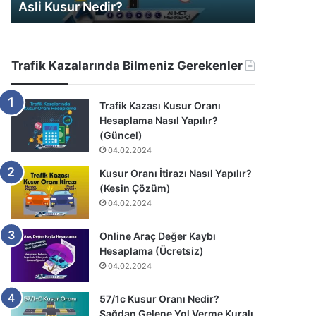
Araç Değer Kaybı Hesaplama
Ku
Trafik Kazalarında Bilmeniz Gerekenler
Trafik Kazası Kusur Oranı
Hesaplama Nasıl Yapılır?
(Güncel)
04.02.2024
Kusur Oranı İtirazı Nasıl Yapılır?
(Kesin Çözüm)
04.02.2024
Online Araç Değer Kaybı
Hesaplama (Ücretsiz)
04.02.2024
57/1c Kusur Oranı Nedir?
Sağdan Gelene Yol Verme Kuralı