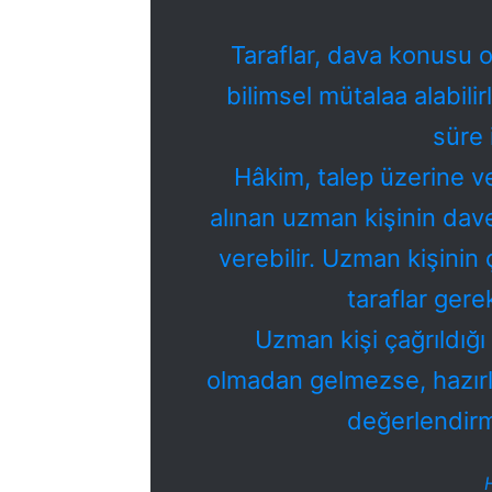
Taraflar, dava konusu ol
bilimsel mütalaa alabili
süre
Hâkim, talep üzerine v
alınan uzman kişinin dave
verebilir. Uzman kişinin
taraflar gerek
Uzman kişi çağrıldığı
olmadan gelmezse, hazı
değerlendirm