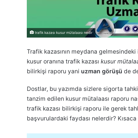
Oranı İtirazı
Tali Kusur Nedir?
trafik kazası kusur mütalaası nedir
Trafik kazasının meydana gelmesindeki ih
kusur oranına trafik kazası
kusur mütala
bilirkişi raporu yani
uzman görüşü
de de
Dostlar, bu yazımda sizlere sigorta tahki
tanzim edilen kusur mütalaası raporu nas
trafik kazası bilirkişi raporu ile gerek 
başvurulardaki faydası nelerdir? Kısaca