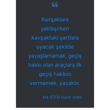
Kavşaklara
yaklaşırken
kavşaktaki şartlara
uyacak şekilde
yavaşlamamak, geçiş
hakkı olan araçlara ilk
geçiş hakkını
vermemek, yasaktır.
ktk 57/1a kusur oranı