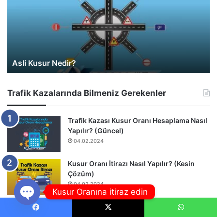
Asli Kusur Nedir?
Trafik Kazalarında Bilmeniz Gerekenler
Trafik Kazası Kusur Oranı Hesaplama Nasıl
Yapılır? (Güncel)
04.02.2024
Kusur Oranı İtirazı Nasıl Yapılır? (Kesin
Çözüm)
04.02.2024
Kusur Oranına itiraz edin
Online Araç Değer Kaybı Hesaplama
Open
Facebook
X
WhatsApp
(Ücretsiz)