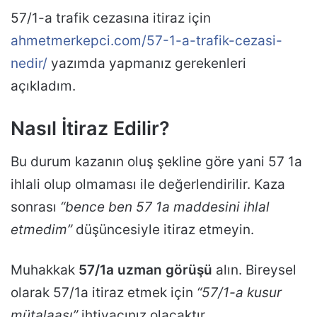
57/1-a trafik cezasına itiraz için
ahmetmerkepci.com/57-1-a-trafik-cezasi-
nedir/
yazımda yapmanız gerekenleri
açıkladım.
Nasıl İtiraz Edilir?
Bu durum kazanın oluş şekline göre yani 57 1a
ihlali olup olmaması ile değerlendirilir. Kaza
sonrası
“bence ben 57 1a maddesini ihlal
etmedim”
düşüncesiyle itiraz etmeyin.
Muhakkak
57/1a uzman görüşü
alın. Bireysel
olarak 57/1a itiraz etmek için
“57/1-a kusur
mütalaası”
ihtiyacınız olacaktır.