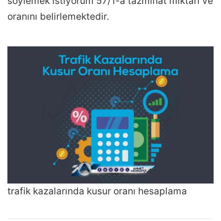
söylemek istiyorum 57/1-a tazminat miktarı ve
oranını belirlemektedir.
trafik kazalarında kusur oranı hesaplama