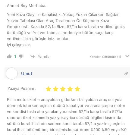
Ahmet Bey Merhaba.
Yeni Kaza Olayı ile Karşılastık. Yokuş Yukarı Çıkarken Sağdan
Yolver Tabelası Olan Araç Tarafından Ön Köşeden Kaza
Gerçekleşti. Kazada 52/1a Bize, 57/1a karşı tarafa vediler. geçiş
üstünlüğü ve Yol ver tabelası nedeniyle bütün suçu karşı
verilmesi için görüşleriniz ne olur.
iyi çalışmalar.
1
Yanıtla
Yanıtları Görüntüle
(1)
Umut
Yazıya Puanım :
Esim motosikletle anayoldan giderken tali yoldan araç sol yola
dönmek isterken eşimin önünü kapatiyor ve araca çarpıp motor
ve kendisi takla atıp yaralaniyor.esime 52/1a karşı tarafa 57/1a
raporun özet kısmında yazıyor.ayrica sürücü bilgileri kısmında
sürücü kural ihlalinde sadece karsi tarafa 57/1 a yazılmış eşimin
kural ihlali bölümü boş birakilmis.kusur oranı %100 %50 veya %0