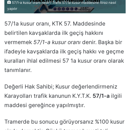
57/1-a kusur oranı nedir? Trafik 57/1a kusur maddesine itiraz nasıl
yapılır
57/1a kusur oranı, KTK 57. Maddesinde
belirtilen kavşaklarda ilk geçiş hakkını
vermemek
57/1-a kusur oranı
denir. Başka bir
ifadeyle kavşaklarda ilk geçiş hakkı ve geçme
kuralları ihlal edilmesi 57 1a kusur oranı olarak
tanımlanır.
Değerli Hak Sahibi; Kusur değerlendirmeniz
Karayolları trafik kanunun K.Y.T.K.
57/1-a
ilgili
maddesi gereğince yapılmıştır.
Tramerde bu sonucu görüyorsanız %100 kusur