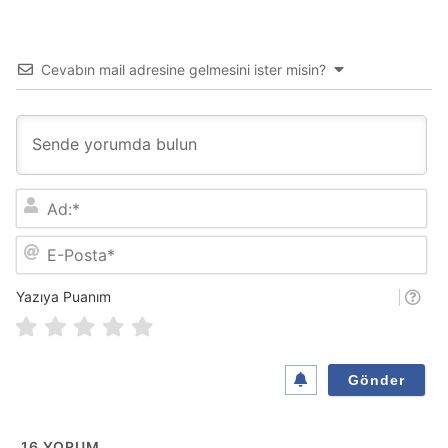
Cevabın mail adresine gelmesini ister misin?
A
d
:
E
*
-
P
o
Yazıya Puanım
s
t
a
*
16
YORUM