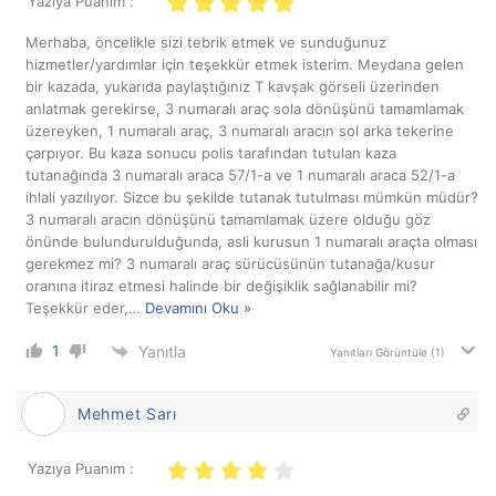
Yazıya Puanım :
Merhaba, öncelikle sizi tebrik etmek ve sunduğunuz
hizmetler/yardımlar için teşekkür etmek isterim. Meydana gelen
bir kazada, yukarıda paylaştığınız T kavşak görseli üzerinden
anlatmak gerekirse, 3 numaralı araç sola dönüşünü tamamlamak
üzereyken, 1 numaralı araç, 3 numaralı aracın sol arka tekerine
çarpıyor. Bu kaza sonucu polis tarafından tutulan kaza
tutanağında 3 numaralı araca 57/1-a ve 1 numaralı araca 52/1-a
ihlali yazılıyor. Sizce bu şekilde tutanak tutulması mümkün müdür?
3 numaralı aracın dönüşünü tamamlamak üzere olduğu göz
önünde bulundurulduğunda, asli kurusun 1 numaralı araçta olması
gerekmez mi? 3 numaralı araç sürücüsünün tutanağa/kusur
oranına itiraz etmesi halinde bir değişiklik sağlanabilir mi?
Teşekkür eder,
…
Devamını Oku »
1
Yanıtla
Yanıtları Görüntüle
(1)
Mehmet Sarı
Yazıya Puanım :