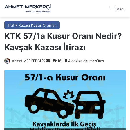
Menü
Trafik Kazası Kusur Oranları
KTK 57/1a Kusur Oranı Nedir?
Kavşak Kazası İtirazı
Follow
Bir
Ahmet MERKEPÇİ
16
4 dakika okuma süresi
on
e-
X
posta
göndermek