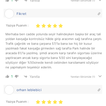
1
Yanıtla
Yanıtları Görüntüle
(1)
Fikret
Yazıya Puanım :
Merhaba ben cadde yolunda seyir halindeyken başka bir araç tali
yoldan kavşağa kontrolsüz hâlde girip aracımın sağ tarafına çarptı.
Trafik çağırdık ve bana çarpana 57/1a bana ise hiç bir kusur
yazılmadı fakat kavşağa girmeden sağ tarafta Park halinde bir
aracada 61/1a yazılmış. şimdi aracımı karşı tarafın sigortası üzerine
yaptiracam ancak karşı sigorta bana %50 sini karşılayacağız
söylüyor diğer %50sinede kendi cebinden karsilamami söylüyor
ne yapmalıyım teşekkür ederim.
1
Yanıtla
Yanıtları Görüntüle
(1)
orhan leblebici
Yazıya Puanım :