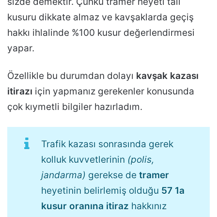
sizde demektir. Çünkü tramer heyeti tali
kusuru dikkate almaz ve kavşaklarda geçiş
hakkı ihlalinde %100 kusur değerlendirmesi
yapar.
Özellikle bu durumdan dolayı
kavşak kazası
itirazı
için yapmanız gerekenler konusunda
çok kıymetli bilgiler hazırladım.
Trafik kazası sonrasında gerek
kolluk kuvvetlerinin
(polis,
jandarma)
gerekse de
tramer
heyetinin belirlemiş olduğu
57 1a
kusur oranına itiraz
hakkınız