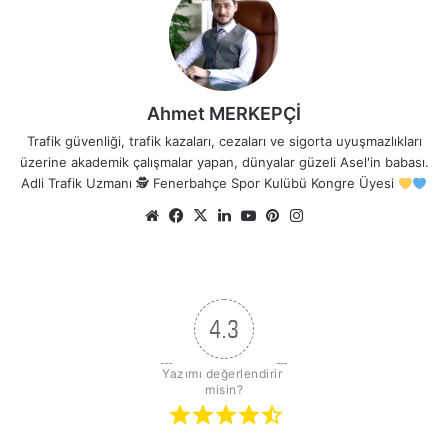
Ahmet MERKEPÇİ
Trafik güvenliği, trafik kazaları, cezaları ve sigorta uyuşmazlıkları
üzerine akademik çalışmalar yapan, dünyalar güzeli Asel'in babası.
Adli Trafik Uzmanı 🕵
Fenerbahçe Spor Kulübü Kongre Üyesi
Web
Facebook
X
LinkedIn
YouTube
Pinterest
Instagram
sitesi
4.3
Yazımı değerlendirir 
misin?