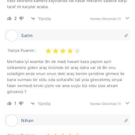
nasıl belirlenir.kamera kayirlarida var.hasar miktarını sadece karşı
taraf mi karşılar acaba.
2
Yanıtla
Yanıtları Görüntüle
(1)
Salim
Yazıya Puanım :
Merhaba iyi asamlar Bn de madi hasarlı kaza yaptım ayni
istikamete giden araç önümde bir araç daha var idi Bn onu
soladigim anda onun onun deki araç benim şeridime girmesi ile
bana vurması bir oldu oda soltarafki tali yola girecekmiş sinyal
falan vermedi kiroki çizim var ama suçlu biz oldu size atsam
görseniz ?
1
Yanıtla
Yanıtları Görüntüle
(1)
Nihan