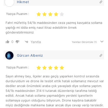
Hikmet
Yazıya Puanım :
Fahri müfettiş 54/1b maddesinden ceza yazmış kavşakta sollama
yaptığı mi iddia emiş nasıl itiraz edebilirim örnek
gönderebilirmisiniz
0
Yanıtla
Yanıtları Görüntüle
(1)
Gürcan Albeniz
Yazıya Puanım :
Sayın ahmey bey, ilçeler arası geçiş yaparken kontrol sırasında
durduruldum ve drone ile tesbit ettik hatalı sollamanız mevcut var
dediler ancak önümdeki araba çok yavaşladı diye sollama yaptım.
54/1b maddesinden 314 tl tutanak düzenlenip tarafıma tebliğ
edildi. Ancak hatalı sollama yapmadığımı yerdeki işaretlerin
sollamaya uygun olduğunu biliyorum. Drone kaydına bakabilir
miyiz dediğimde mahkeme bakar ancak diye cevap verip tersledir.