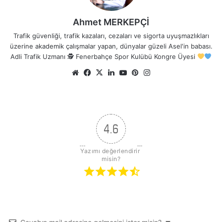
Ahmet MERKEPÇİ
Trafik güvenliği, trafik kazaları, cezaları ve sigorta uyuşmazlıkları
üzerine akademik çalışmalar yapan, dünyalar güzeli Asel'in babası.
Adli Trafik Uzmanı 🕵
Fenerbahçe Spor Kulübü Kongre Üyesi
Web
Facebook
X
LinkedIn
YouTube
Pinterest
Instagram
sitesi
4.6
Yazımı değerlendirir 
misin?