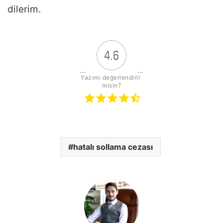
dilerim.
4.6
Yazımı değerlendirir 
misin?
hatalı sollama cezası