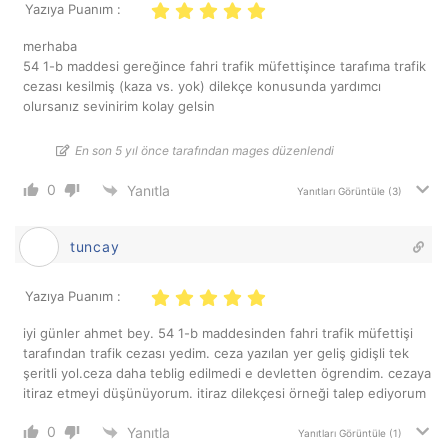
Yazıya Puanım :
merhaba
54 1-b maddesi gereğince fahri trafik müfettişince tarafıma trafik
cezası kesilmiş (kaza vs. yok) dilekçe konusunda yardımcı
olursanız sevinirim kolay gelsin
En son 5 yıl önce tarafından mages düzenlendi
0
Yanıtla
Yanıtları Görüntüle
(3)
tuncay
Yazıya Puanım :
iyi günler ahmet bey. 54 1-b maddesinden fahri trafik müfettişi
tarafından trafik cezası yedim. ceza yazılan yer geliş gidişli tek
şeritli yol.ceza daha teblig edilmedi e devletten ögrendim. cezaya
itiraz etmeyi düşünüyorum. itiraz dilekçesi örneği talep ediyorum
0
Yanıtla
Yanıtları Görüntüle
(1)