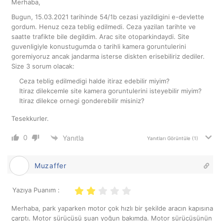
Merhaba,
Bugun, 15.03.2021 tarihinde 54/1b cezasi yazildigini
e-devlette
gordum. Henuz ceza teblig edilmedi. Ceza yazilan tarihte ve
saatte trafikte bile degildim. Arac site otoparkindaydi. Site
guvenligiyle konustugumda o tarihli kamera goruntulerini
goremiyoruz ancak jandarma isterse diskten erisebiliriz dediler.
Size 3 sorum olacak:
Ceza teblig edilmedigi halde itiraz edebilir miyim?
Itiraz dilekcemle site kamera goruntulerini isteyebilir miyim?
Itiraz dilekce ornegi gonderebilir misiniz?
Tesekkurler.
0
Yanıtla
Yanıtları Görüntüle
(1)
Muzaffer
Yazıya Puanım :
Merhaba, park yaparken motor çok hızlı bir şekilde aracın kapısına
çarptı. Motor sürücüsü şuan yoğun bakımda. Motor sürücüsünün