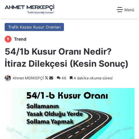
Menü
Trafik Kazası Kusur Oranları
Trend
54/1b Kusur Oranı Nedir?
İtiraz Dilekçesi (Kesin Sonuç)
Follow
Bir
Ahmet MERKEPÇİ
46
4 dakika okuma süresi
on
e-
X
posta
göndermek