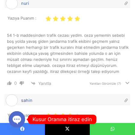
nuri
Yazıya Puanım :
54 1-b maddesinden trafik cezası yedim. ceza yememin sebebi
boş yolda yavaş giden jandarma trafik ekibini geçmem yalnız
geçerken herhangi bir trafik kuralını ihlal etmedim jandarma trafik
ekibinin oldukça yavaş gitmesinden bahisle yolunda o an için
müsait olması nedeniyle hız sınırını aşmadan geçtim. henüz
tebligat elime ulaşmadı. cezaya itiraz etmeyi düşünüyorum.
cezanın keyfi yazıldığı. itiraz dilekçesi örneği talep ediyorum
0
Yanıtla
Yanıtları Görüntüle
(7)
sahin
Yazıya Puanım :
Kusur Oranına itiraz edin
54 1-b maddesinden trafik cezası yedim eds üzerinden böyle bir
Open
ceza yemem mümkünmü ceza yediğim yerde herhangi bir trafik
Facebook
X
WhatsApp