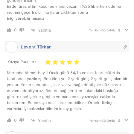
gönderir misiniz
Birde itiraz ettim kabul edilmedi cezanın %25 lik erken ödeme
indirimi geçerli olur mu karar çıktıktan sonra
Bilgi verebilir misiniz
0
Yanıtla
Yanıtları Görüntüle
(1)
Levent Türkan
Yazıya Puanım :
Merhaba Ahmet bey 1 Ocak günü 54/1b cezası fahri müfettiş
tarafından yazılmış. Belirtilen yol 2 şerit gidiş 2 şerit geliş olan bir
yoldur. Yolun sonunda ışıklar var ve sağa dönüş ve düz olarak
devam edebiliyoruz. Ben en sağ şeritten solumdaki boşluğu
görerek sol şeride geçtim ve bana ceza yazmışlar ışıklarda
beklerken. Bu cezaya nasıl itiraz edebilirim. Örnek dilekçe
varmıdır. İyi çalışmlar dilerim kolay gelsin.
0
Yanıtla
Yanıtları Görüntüle
(1)