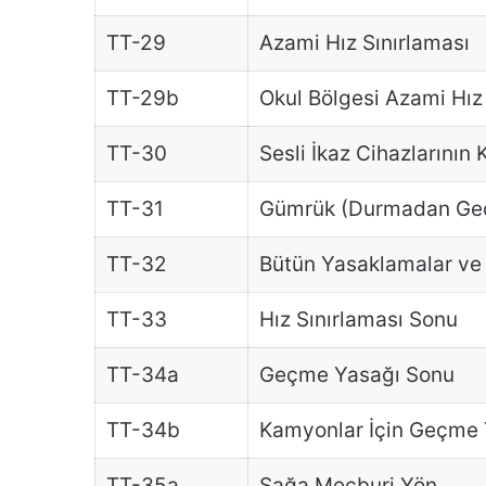
TT-29
Azami Hız Sınırlaması
TT-29b
Okul Bölgesi Azami Hız 
TT-30
Sesli İkaz Cihazlarının 
TT-31
Gümrük (Durmadan Ge
TT-32
Bütün Yasaklamalar ve 
TT-33
Hız Sınırlaması Sonu
TT-34a
Geçme Yasağı Sonu
TT-34b
Kamyonlar İçin Geçme 
TT-35a
Sağa Mecburi Yön