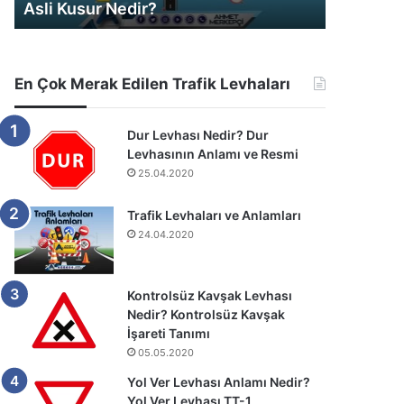
Asli Kusur Nedir?
Araç Değ
En Çok Merak Edilen Trafik Levhaları
Dur Levhası Nedir? Dur
Levhasının Anlamı ve Resmi
25.04.2020
Trafik Levhaları ve Anlamları
24.04.2020
Kontrolsüz Kavşak Levhası
Nedir? Kontrolsüz Kavşak
İşareti Tanımı
05.05.2020
Yol Ver Levhası Anlamı Nedir?
Yol Ver Levhası TT-1