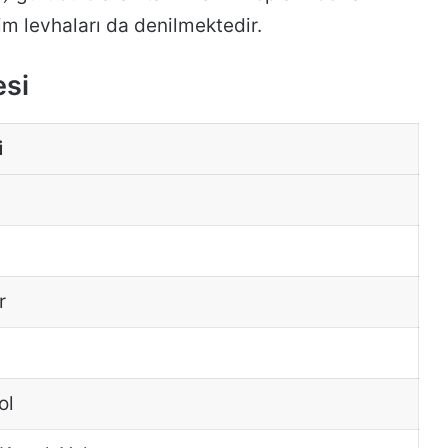
im levhaları da denilmektedir.
esi
i
r
ol