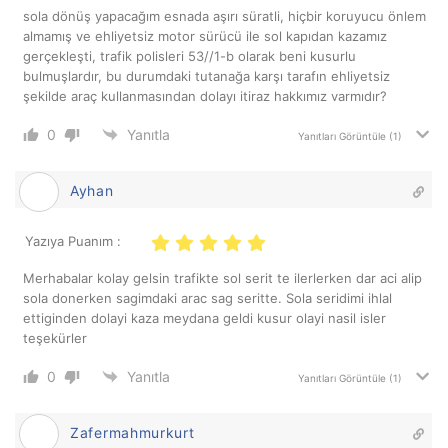
sola dönüş yapacağım esnada aşırı süratli, hiçbir koruyucu önlem
almamış ve ehliyetsiz motor sürücü ile sol kapıdan kazamız
gerçekleşti, trafik polisleri 53//1-b olarak beni kusurlu
bulmuşlardır, bu durumdaki tutanağa karşı tarafın ehliyetsiz
şekilde araç kullanmasından dolayı itiraz hakkımız varmıdır?
0
Yanıtla
Yanıtları Görüntüle
(1)
Ayhan
Yazıya Puanım :
Merhabalar kolay gelsin trafikte sol serit te ilerlerken dar aci alip
sola donerken sagimdaki arac sag seritte. Sola seridimi ihlal
ettiginden dolayi kaza meydana geldi kusur olayi nasil isler
teşekürler
0
Yanıtla
Yanıtları Görüntüle
(1)
Zafermahmurkurt