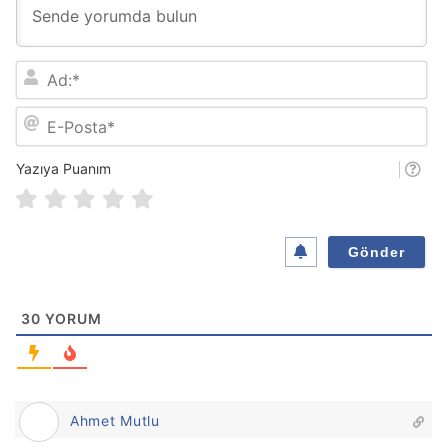
A
d
:
E
*
-
P
o
Yazıya Puanım
s
t
a
*
30
YORUM
Ahmet Mutlu