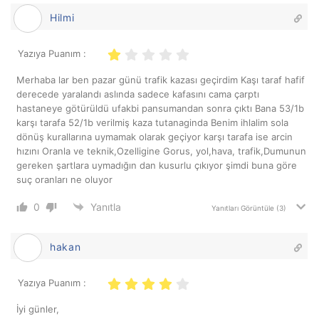
Hilmi
Yazıya Puanım :
Merhaba lar ben pazar günü trafik kazası geçirdim Kaşı taraf hafif
derecede yaralandı aslında sadece kafasını cama çarptı
hastaneye götürüldü ufakbi pansumandan sonra çıktı Bana 53/1b
karşı tarafa 52/1b verilmiş kaza tutanaginda Benim ihlalim sola
dönüş kurallarına uymamak olarak geçiyor karşı tarafa ise arcin
hızını Oranla ve teknik,Ozelligine Gorus, yol,hava, trafik,Dumunun
gereken şartlara uymadığın dan kusurlu çıkıyor şimdi buna göre
suç oranları ne oluyor
0
Yanıtla
Yanıtları Görüntüle
(3)
hakan
Yazıya Puanım :
İyi günler,