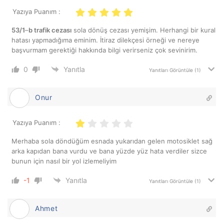
Yazıya Puanım :
53/1
–
b trafik cezası
sola dönüş cezası yemişim. Herhangi bir kural
hatası yapmadığıma eminim. İtiraz dilekçesi örneği ve nereye
başvurmam gerektiği hakkında bilgi verirseniz çok sevinirim.
0
Yanıtla
Yanıtları Görüntüle
(1)
Onur
Yazıya Puanım :
Merhaba sola döndüğüm esnada yukarıdan gelen motosiklet sağ
arka kapıdan bana vurdu ve bana yüzde yüz hata verdiler sizce
bunun için nasıl bir yol izlemeliyim
-1
Yanıtla
Yanıtları Görüntüle
(1)
Ahmet