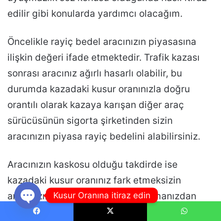
Kusur Oranına itiraz edin
Open
Facebook
X
WhatsApp