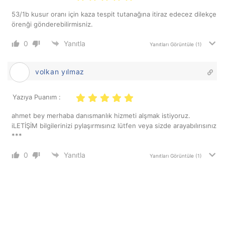
53/1b kusur oranı için kaza tespit tutanağına itiraz edecez dilekçe
örenği gönderebilirmisniz.
0
Yanıtla
Yanıtları Görüntüle
(1)
volkan yılmaz
Yazıya Puanım :
ahmet bey merhaba danısmanlık hizmeti alşmak istiyoruz.
iLETİŞİM bilgilerinizi pylaşırmısınız lütfen veya sizde arayabılırısınız
***
0
Yanıtla
Yanıtları Görüntüle
(1)