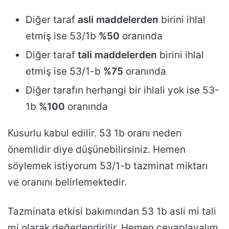
Diğer taraf
asli maddelerden
birini ihlal
etmiş ise 53/1b
%50
oranında
Diğer taraf
tali maddelerden
birini ihlal
etmiş ise 53/1-b
%75
oranında
Diğer tarafın herhangi bir ihlali yok ise 53-
1b
%100
oranında
Kusurlu kabul edilir. 53 1b oranı neden
önemlidir diye düşünebilirsiniz. Hemen
söylemek istiyorum 53/1-b tazminat miktarı
ve oranını belirlemektedir.
Tazminata etkisi bakımından 53 1b asli mi tali
mi olarak değerlendirilir. Hemen cevaplayalım.