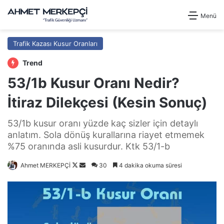
Menü
Trafik Kazası Kusur Oranları
Trend
53/1b Kusur Oranı Nedir?
İtiraz Dilekçesi (Kesin Sonuç)
53/1b kusur oranı yüzde kaç sizler için detaylı
anlatım. Sola dönüş kurallarına riayet etmemek
%75 oranında asli kusurdur. Ktk 53/1-b
Follow
Bir
Ahmet MERKEPÇİ
30
4 dakika okuma süresi
on
e-
X
posta
göndermek