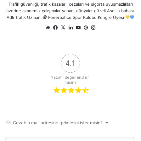
Trafik güvenliği, trafik kazaları, cezaları ve sigorta uyuşmazlıkları
üzerine akademik çalışmalar yapan, dünyalar güzeli Asel'in babası.
Adli Trafik Uzmanı 🕵
Fenerbahçe Spor Kulübü Kongre Üyesi
Web
Facebook
X
LinkedIn
YouTube
Pinterest
Instagram
sitesi
4.1
Yazımı değerlendirir 
misin?
Cevabın mail adresine gelmesini ister misin?