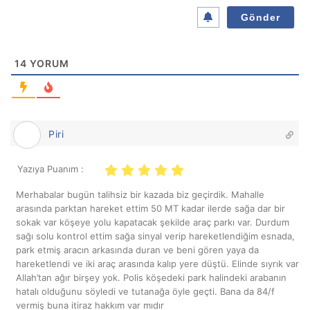
14
YORUM
Piri
Yazıya Puanım :
Merhabalar bugün talihsiz bir kazada biz geçirdik. Mahalle
arasında parktan hareket ettim 50 MT kadar ilerde sağa dar bir
sokak var köşeye yolu kapatacak şekilde araç parkı var. Durdum
sağı solu kontrol ettim sağa sinyal verip hareketlendiğim esnada,
park etmiş aracın arkasında duran ve beni gören yaya da
hareketlendi ve iki araç arasında kalıp yere düştü. Elinde sıyrık var
Allah’tan ağır birşey yok. Polis köşedeki park halindeki arabanın
hatalı olduğunu söyledi ve tutanağa öyle geçti. Bana da 84/f
vermiş buna itiraz hakkım var mıdır