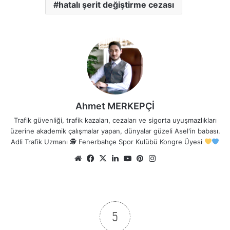
hatalı şerit değiştirme cezası
Ahmet MERKEPÇİ
Trafik güvenliği, trafik kazaları, cezaları ve sigorta uyuşmazlıkları
üzerine akademik çalışmalar yapan, dünyalar güzeli Asel'in babası.
Adli Trafik Uzmanı 🕵
Fenerbahçe Spor Kulübü Kongre Üyesi
Web
Facebook
X
LinkedIn
YouTube
Pinterest
Instagram
sitesi
5