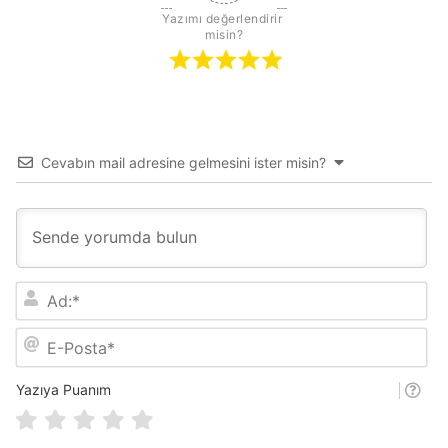
Yazımı değerlendirir 
misin?
Cevabın mail adresine gelmesini ister misin?
A
d
:
E
*
-
P
o
Yazıya Puanım
s
t
a
*