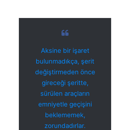
Aksine bir işaret
bulunmadıkça, şerit
değiştirmeden önce
gireceği şeritte,
sürülen araçların
emniyetle geçişini
beklememek,
zorundadırlar.