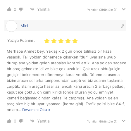
0
Yanıtla
Yanıtları Görüntüle
(1)
Miri
Yazıya Puanım :
Merhaba Ahmet bey. Yaklaşık 2 gün önce talihsiz bir kaza
yaşadık. Tali yoldan dönemece çıkarken ”dur” uyarısına uyup
durup ana yoldan gelen arabaları kontrol ettik. Ana yoldan sadece
bir araç gelmekte idi ve bize çok uzak idi. Çok uzak olduğu için
geçişini beklemeden dönemeye karar verdik. Dönme sırasında
bizim aracın sol arka tamponundan çarptı ve biz adanın taşlarına
çarptık. Bizim araçta hasar az, ancak karşı aracın 2 airbag’i patladı,
kaput içe çöktü, ön camı kırıldı (önde oturan yolcu emniyet
kemeri bağlamadığından kafası ile çarpmış). Ana yoldan gelen
araç bize hiç bir uyarı yapmadı (korna gibi). Trafik polisi bize 84-f,
onlara
…
Devamını Oku »
0
Yanıtla
Yanıtları Görüntüle
(1)