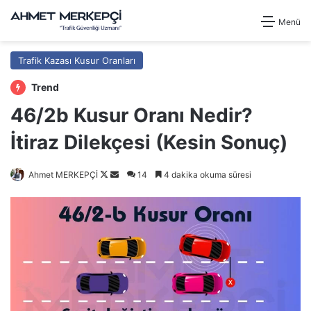
Menü
Trafik Kazası Kusur Oranları
Trend
46/2b Kusur Oranı Nedir?
İtiraz Dilekçesi (Kesin Sonuç)
Follow
Bir
Ahmet MERKEPÇİ
14
4 dakika okuma süresi
on
e-
X
posta
göndermek