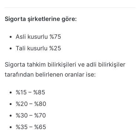
Sigorta şirketlerine göre:
Asli kusurlu %75
Tali kusurlu %25
Sigorta tahkim bilirkişileri ve adli bilirkişiler
tarafından belirlenen oranlar ise:
%15 – %85
%20 – %80
%30 – %70
%35 – %65