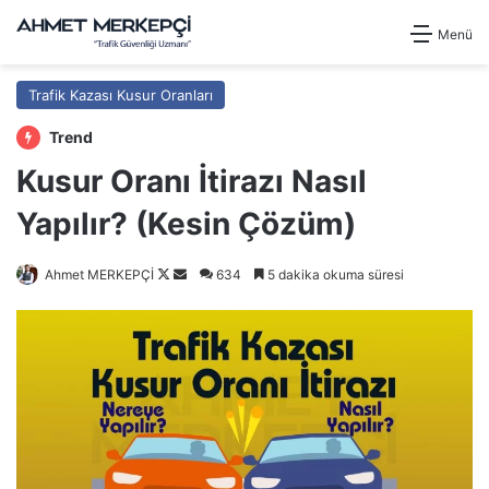
Menü
Trafik Kazası Kusur Oranları
Trend
Kusur Oranı İtirazı Nasıl
Yapılır? (Kesin Çözüm)
Follow
Bir
Ahmet MERKEPÇİ
634
5 dakika okuma süresi
on
e-
X
posta
göndermek