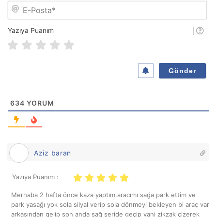
E
*
-
P
o
Yazıya Puanım
s
t
a
*
634
YORUM
Aziz baran
Yazıya Puanım :
Merhaba 2 hafta önce kaza yaptım.aracımı sağa park ettim ve
park yasağı yok sola silyal verip sola dönmeyi bekleyen bi araç var
arkasından gelip son anda sağ şeride geçip yani zikzak çizerek