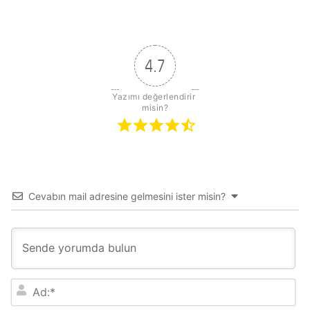
sitesi
4.7
Yazımı değerlendirir 
misin?
Cevabın mail adresine gelmesini ister misin?
A
d
: