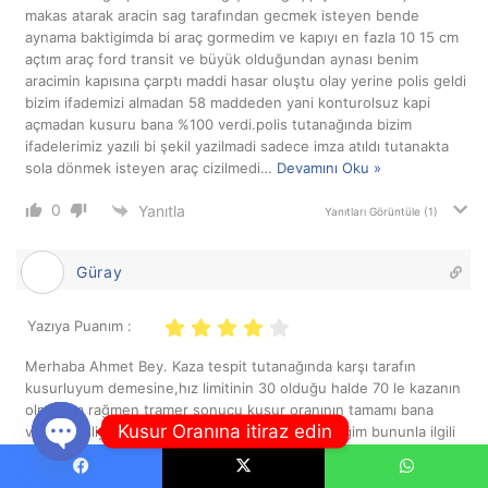
makas atarak aracin sag tarafından gecmek isteyen bende
aynama baktigimda bi araç gormedim ve kapıyı en fazla 10 15 cm
açtım araç ford transit ve büyük olduğundan aynası benim
aracimin kapısına çarptı maddi hasar oluştu olay yerine polis geldi
bizim ifademizi almadan 58 maddeden yani konturolsuz kapi
açmadan kusuru bana %100 verdi.polis tutanağında bizim
ifadelerimiz yazıli bi şekil yazilmadi sadece imza atıldı tutanakta
sola dönmek isteyen araç cizilmedi
…
Devamını Oku »
0
Yanıtla
Yanıtları Görüntüle
(1)
Güray
Yazıya Puanım :
Merhaba Ahmet Bey. Kaza tespit tutanağında karşı tarafın
kusurluyum demesine,hız limitinin 30 olduğu halde 70 le kazanın
olmasına rağmen tramer sonucu kusur oranının tamamı bana
Kusur Oranına itiraz edin
verildi .Asliye hukuk Mahkemesine itiraz edeceğim bununla ilgili
metod konusunda yardımcı olur musunuz?
Open
Facebook
X
WhatsApp