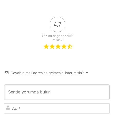
sitesi
4.7
Yazımı değerlendirir 
misin?
Cevabın mail adresine gelmesini ister misin?
A
d
: