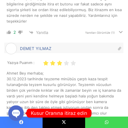
bilgilerine girdiğimizde itira et butonu var fakat sadece aynı
sigorta şirketi ise ordan itiraz edilebiliyormuş. Biz itirazımı en kısa
sürede nerden ne şekilde ve nasıl yapabiliriz. Yardımlarınız için
teşekkürler
2
Yanıtla
Yanıtları Görüntüle
(1)
DEMET YILMAZ
Yazıya Puanım :
Ahmet Bey merhaba;
30.12.2023 tarihinde teyzeme minübüs çarptı kaza tespit
tutanağında teyzem kusurlu görünüyor. Teyzemin vücudun
birden çok yerinde kırıklar var ilk zamanlar beyin ve iç kanama da
vardı yeni yeni kendine helmeye başladı hala yoğun bakımda
yatıyor uzun bir süre de öyle gibi görünüyor ben kamera
kayıtlarını ibb den taklep etmek istiyorum ondan sonra da
Kusur Oranına itiraz edin
şikayetçi olmak istiyorum örnek dilekçe için yardımcı olur
musunuz?
Open
Facebook
X
WhatsApp