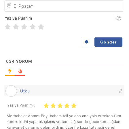
E
*
-
P
o
Yazıya Puanım
s
t
a
*
634
YORUM
Utku
Yazıya Puanım :
Merhabalar Ahmet Bey, babam tali yoldan ana yola çıkarken tüm
kontrollerini yaparak çıkmış ve tam sağ şeride geçerken sağdan
kamyonet çarpmış gelen bildirim üzerine kaza tutanağı genel