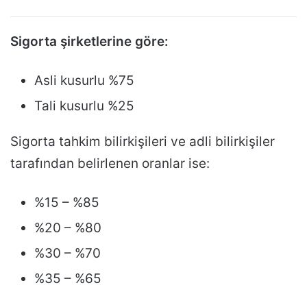
Sigorta şirketlerine göre:
Asli kusurlu %75
Tali kusurlu %25
Sigorta tahkim bilirkişileri ve adli bilirkişiler
tarafından belirlenen oranlar ise:
%15 – %85
%20 – %80
%30 – %70
%35 – %65