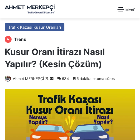
Menü
Trafik Kazası Kusur Oranları
Trend
Kusur Oranı İtirazı Nasıl
Yapılır? (Kesin Çözüm)
Follow
Bir
Ahmet MERKEPÇİ
634
5 dakika okuma süresi
on
e-
X
posta
göndermek