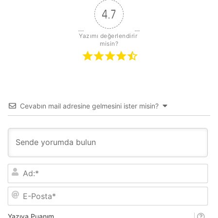
4.7
Yazımı değerlendirir 
misin?
Cevabın mail adresine gelmesini ister misin?
A
d
:
E
*
-
P
o
Yazıya Puanım