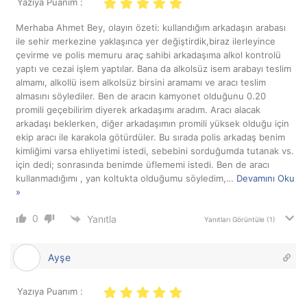
Yazıya Puanım :
Merhaba Ahmet Bey, olayın özeti: kullandığım arkadaşın arabası
ile sehir merkezine yaklaşınca yer değiştirdik,biraz ilerleyince
çevirme ve polis memuru araç sahibi arkadaşıma alkol kontrolü
yaptı ve cezai işlem yaptılar. Bana da alkolsüz isem arabayı teslim
almamı, alkollü isem alkolsüz birsini aramamı ve aracı teslim
almasını söylediler. Ben de aracın kamyonet olduğunu 0.20
promili geçebilirim diyerek arkadaşımı aradım. Aracı alacak
arkadaşı beklerken, diğer arkadaşımın promili yüksek olduğu için
ekip aracı ile karakola götürdüler. Bu sırada polis arkadaş benim
kimliğimi varsa ehliyetimi istedi, sebebini sorduğumda tutanak vs.
için dedi; sonrasında benimde üflememi istedi. Ben de aracı
kullanmadığımı , yan koltukta olduğumu söyledim,
…
Devamını Oku
»
0
Yanıtla
Yanıtları Görüntüle
(1)
Ayşe
Yazıya Puanım :