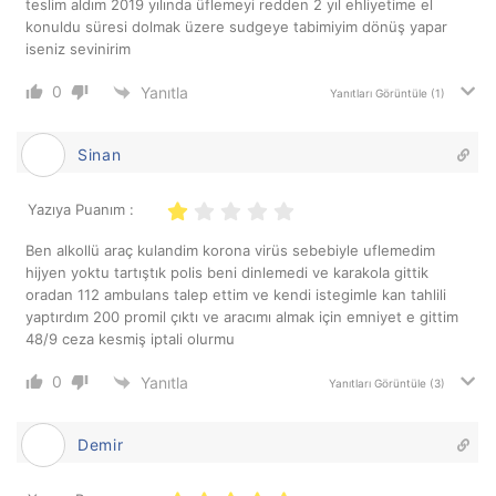
teslim aldım 2019 yılında üflemeyi redden 2 yıl ehliyetime el
konuldu süresi dolmak üzere sudgeye tabimiyim dönüş yapar
iseniz sevinirim
0
Yanıtla
Yanıtları Görüntüle
(1)
Sinan
Yazıya Puanım :
Ben alkollü araç kulandim korona virüs sebebiyle uflemedim
hijyen yoktu tartıştık polis beni dinlemedi ve karakola gittik
oradan 112 ambulans talep ettim ve kendi istegimle kan tahlili
yaptırdım 200 promil çıktı ve aracımı almak için emniyet e gittim
48/9 ceza kesmiş iptali olurmu
0
Yanıtla
Yanıtları Görüntüle
(3)
Demir