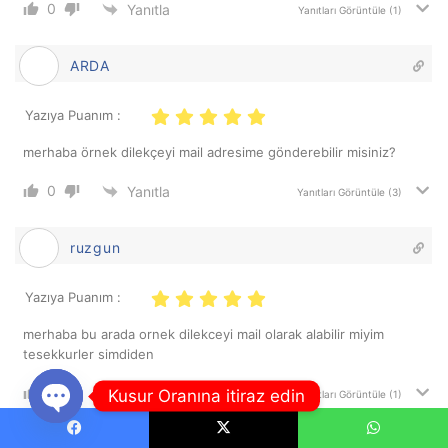
0
Yanıtla
Yanıtları Görüntüle
(1)
ARDA
Yazıya Puanım :
merhaba örnek dilekçeyi mail adresime gönderebilir misiniz?
0
Yanıtla
Yanıtları Görüntüle
(3)
ruzgun
Yazıya Puanım :
merhaba bu arada ornek dilekceyi mail olarak alabilir miyim
tesekkurler simdiden
0
Yanıtla
Kusur Oranına itiraz edin
Yanıtları Görüntüle
(1)
Open
Facebook
X
WhatsApp