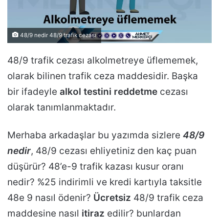
48/9 nedir 48/9 trafik cezası
48/9 trafik cezası alkolmetreye üflememek,
olarak bilinen trafik ceza maddesidir. Başka
bir ifadeyle
alkol testini reddetme
cezası
olarak tanımlanmaktadır.
Merhaba arkadaşlar bu yazımda sizlere
48/9
nedir
, 48/9 cezası ehliyetiniz den kaç puan
düşürür? 48’e-9 trafik kazası kusur oranı
nedir? %25 indirimli ve kredi kartıyla taksitle
48e 9 nasıl ödenir?
Ücretsiz
48/9 trafik ceza
maddesine nasıl
itiraz
edilir? bunlardan