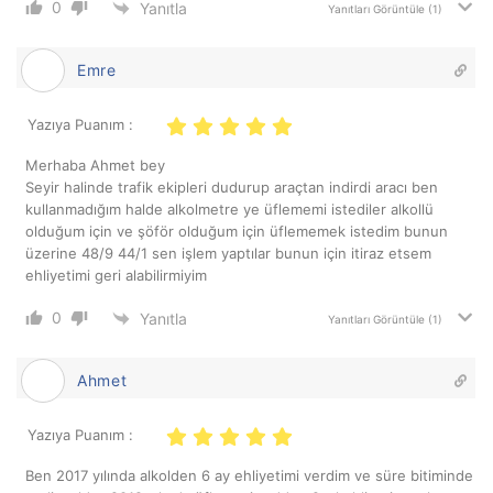
0
Yanıtla
Yanıtları Görüntüle
(1)
Emre
Yazıya Puanım :
Merhaba Ahmet bey
Seyir halinde trafik ekipleri dudurup araçtan indirdi aracı ben
kullanmadığım halde alkolmetre ye üflememi istediler alkollü
olduğum için ve şöför olduğum için üflememek istedim bunun
üzerine 48/9 44/1 sen işlem yaptılar bunun için itiraz etsem
ehliyetimi geri alabilirmiyim
0
Yanıtla
Yanıtları Görüntüle
(1)
Ahmet
Yazıya Puanım :
Ben 2017 yılında alkolden 6 ay ehliyetimi verdim ve süre bitiminde