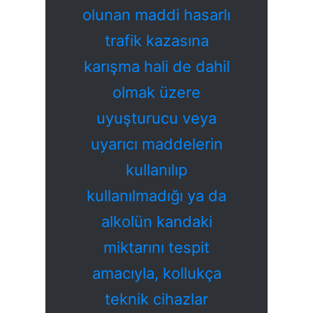
olunan maddi hasarlı
trafik kazasına
karışma hali de dahil
olmak üzere
uyuşturucu veya
uyarıcı maddelerin
kullanılıp
kullanılmadığı ya da
alkolün kandaki
miktarını tespit
amacıyla, kollukça
teknik cihazlar