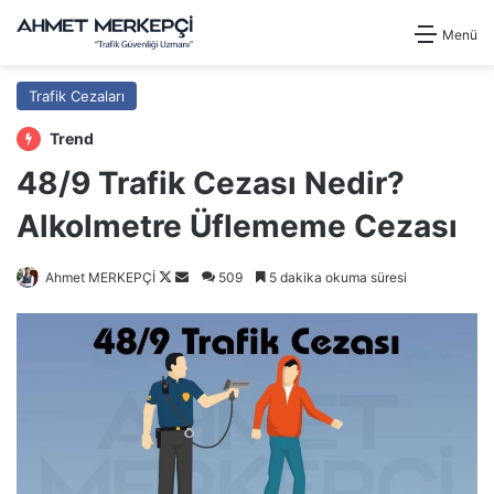
Menü
Trafik Cezaları
Trend
48/9 Trafik Cezası Nedir?
Alkolmetre Üflememe Cezası
Follow
Bir
Ahmet MERKEPÇİ
509
5 dakika okuma süresi
on
e-
X
posta
göndermek