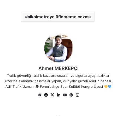
alkolmetreye üflememe cezası
Ahmet MERKEPÇİ
Trafik güvenliği, trafik kazaları, cezaları ve sigorta uyuşmazlıkları
üzerine akademik çalışmalar yapan, dünyalar güzeli Asel'in babası.
Adli Trafik Uzmanı 🕵
Fenerbahçe Spor Kulübü Kongre Üyesi
Web
Facebook
X
LinkedIn
YouTube
Pinterest
Instagram
sitesi