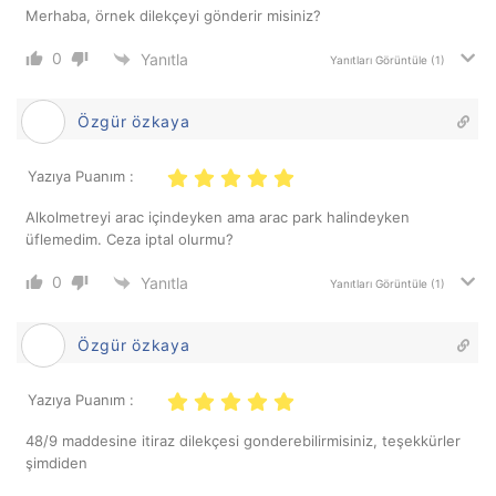
Merhaba, örnek dilekçeyi gönderir misiniz?
0
Yanıtla
Yanıtları Görüntüle
(1)
Özgür özkaya
Yazıya Puanım :
Alkolmetreyi arac içindeyken ama arac park halindeyken
üflemedim. Ceza iptal olurmu?
0
Yanıtla
Yanıtları Görüntüle
(1)
Özgür özkaya
Yazıya Puanım :
48/9 maddesine itiraz dilekçesi gonderebilirmisiniz, teşekkürler
şimdiden