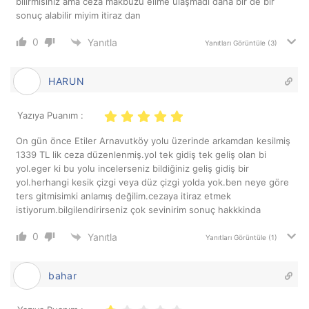
bilirmisınız ama ceza makbuzu elime ulaşmadı daha bir de bir
sonuç alabilir miyim itiraz dan
0
Yanıtla
Yanıtları Görüntüle
(3)
HARUN
Yazıya Puanım :
On gün önce Etiler Arnavutköy yolu üzerinde arkamdan kesilmiş
1339 TL lik ceza düzenlenmiş.yol tek gidiş tek geliş olan bi
yol.eger ki bu yolu incelerseniz bildiğiniz geliş gidiş bir
yol.herhangi kesik çizgi veya düz çizgi yolda yok.ben neye göre
ters gitmisimki anlamış değilim.cezaya itiraz etmek
istiyorum.bilgilendirirseniz çok sevinirim sonuç hakkkinda
0
Yanıtla
Yanıtları Görüntüle
(1)
bahar