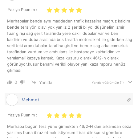
Yazıya Puanım :
Merhabalar bende aynı maddeden trafik kazasina mağruz kaldım
bende ters yön olayı yok yanlız 2 şeritli bi yol düşünelim izmir
fuar girişi sağ şerit tarafinda yere cakili dubalar var ve ben
kaldirim ve duba arasinda bos tarafta motorsiklet ile giderken sag
seritteki arac dubalar tarafina girdi ve bende sag arka camurluk
tarafindan vurdum ve ambulans ile hastaneye kaldırildim ve
yaralamali kazaya karışık. Kaza kusuru olarak 46/2-h olarak
görünüyor.kusur banami verildi oluyor yani kaza raporu henüz
çıkmadı
0
Yanıtla
Yanıtları Görüntüle
(1)
Mehmet
Yazıya Puanım :
Merhaba bugün ters yüne girmekten 46/2-H dan arkamdan ceza
yazılmış buna itiraz etmek istiyorum itiraz dilekçe si göndere