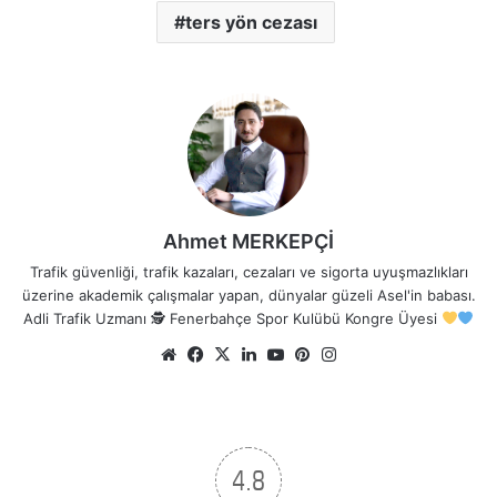
ters yön cezası
Ahmet MERKEPÇİ
Trafik güvenliği, trafik kazaları, cezaları ve sigorta uyuşmazlıkları
üzerine akademik çalışmalar yapan, dünyalar güzeli Asel'in babası.
Adli Trafik Uzmanı 🕵
Fenerbahçe Spor Kulübü Kongre Üyesi
Web
Facebook
X
LinkedIn
YouTube
Pinterest
Instagram
sitesi
4.8