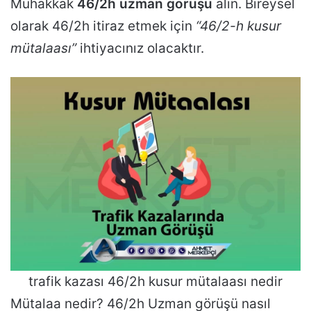
Muhakkak
46/2h uzman görüşü
alın. Bireysel
olarak 46/2h itiraz etmek için
“46/2-h kusur
mütalaası”
ihtiyacınız olacaktır.
trafik kazası 46/2h kusur mütalaası nedir
Mütalaa nedir? 46/2h Uzman görüşü nasıl