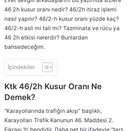
Evet sevgili arkadaşlarım bu yazımda sizlere
46 2h kusur oranı nedir? 46/2h itiraz işlemi
nasıl yapılır? 46/2-h kusur oranı yüzde kaç?
46/2-h asli mi tali mi? Tazminata ve rücu ya
46 2h etkisi nelerdir? Bunlardan
bahsedeceğim.
İçindekiler
Ktk 46/2h Kusur Oranı Ne
Demek?
“Karayollarında trafiğin akışı” başlıklı,
Karayolları Trafik Kanunun 46. Maddesi 2.
Fıkrası ‘h’ bendidir. Daha net bir ifadeyle “ters