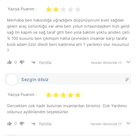
Yazıya Puanım :
Merhaba ben haksızlığa uğradığımı düşünüyorum evet sağdan
gelen araç üstünlüğü var ama ben yolun ortasındayken hızlı geldi
sağ ön kapım ve sağ taraf gitti ben yola baktım yoktu aniden çıktı
% 100 kusurlu ben çıkmışım hatta çevreden insanlar karşı tarafa
kızdı adam özür diledi beni kaldırıma attı ? yardımcı olur musunuz
?
0
Yanıtla
Yanıtları Görüntüle
(1)
Sezgin dilsiz
Yazıya Puanım :
Gercekten cok nadir bulunan insanlardan birisiniz. Cok Yardımcı
oldunuz aydinlandim teşekkürler.
0
Yanıtla
Yanıtları Görüntüle
(1)