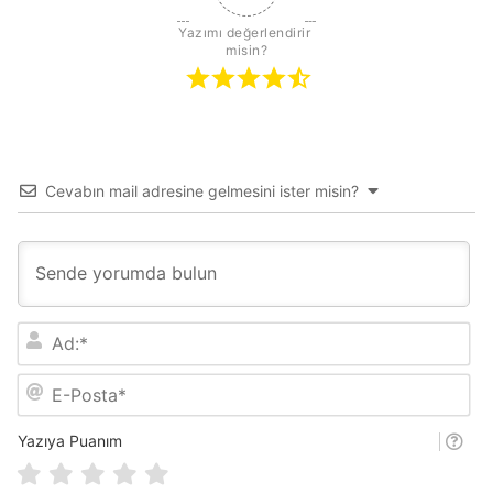
Yazımı değerlendirir 
misin?
Cevabın mail adresine gelmesini ister misin?
A
d
:
E
*
-
P
o
Yazıya Puanım
s
t
a