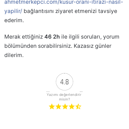
ahmetmerkepci.com/kusur-orani-itirazi-nasil-
yapilir/
bağlantısını ziyaret etmenizi tavsiye
ederim.
Merak ettiğiniz
46 2h
ile ilgili soruları, yorum
bölümünden sorabilirsiniz. Kazasız günler
dilerim.
4.8
Yazımı değerlendirir 
misin?