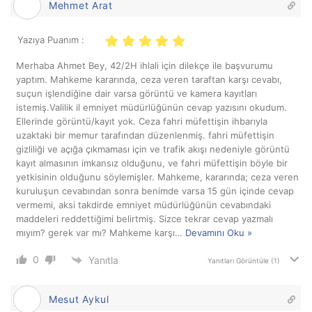
Mehmet Arat
Yazıya Puanım :
Merhaba Ahmet Bey, 42/2H ihlali için dilekçe ile başvurumu
yaptım. Mahkeme kararında, ceza veren taraftan karşı cevabı,
suçun işlendiğine dair varsa görüntü ve kamera kayıtları
istemiş.Valilik il emniyet müdürlüğünün cevap yazısını okudum.
Ellerinde görüntü/kayıt yok. Ceza fahri müfettişin ihbarıyla
uzaktaki bir memur tarafından düzenlenmiş. fahri müfettişin
gizliliği ve açığa çıkmaması için ve trafik akışı nedeniyle görüntü
kayıt almasının imkansız olduğunu, ve fahri müfettişin böyle bir
yetkisinin olduğunu söylemişler. Mahkeme, kararında; ceza veren
kuruluşun cevabından sonra benimde varsa 15 gün içinde cevap
vermemi, aksi takdirde emniyet müdürlüğünün cevabındaki
maddeleri reddettiğimi belirtmiş. Sizce tekrar cevap yazmalı
mıyım? gerek var mı? Mahkeme karşı
…
Devamını Oku »
0
Yanıtla
Yanıtları Görüntüle
(1)
Mesut Aykul