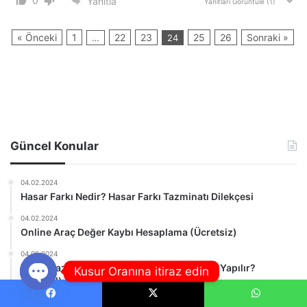
0
Yanıtla
Yanıtları Görüntüle
(1)
« Önceki
1
22
23
25
26
Sonraki »
…
24
Güncel Konular
04.02.2024
Hasar Farkı Nedir? Hasar Farkı Tazminatı Dilekçesi
04.02.2024
Online Araç Değer Kaybı Hesaplama (Ücretsiz)
04.02.2024
Trafik Kazası Kusur Oranı Hesaplama Nasıl Yapılır?
Kusur Oranına itiraz edin
(Güncel)
Open
04.02.2024
Facebook
X
WhatsApp