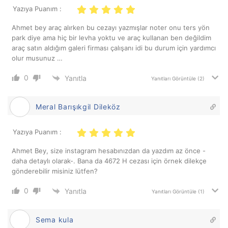
Yazıya Puanım :
Ahmet bey araç alırken bu cezayı yazmışlar noter onu ters yön
park diye ama hiç bir levha yoktu ve araç kullanan ben değildim
araç satın aldığım galeri firması çalışanı idi bu durum için yardımcı
olur musunuz …
0
Yanıtla
Yanıtları Görüntüle
(2)
Meral Barışıkgil Dileköz
Yazıya Puanım :
Ahmet Bey, size instagram hesabınızdan da yazdım az önce -
daha detaylı olarak-. Bana da 4672 H cezası için örnek dilekçe
gönderebilir misiniz lütfen?
0
Yanıtla
Yanıtları Görüntüle
(1)
Sema kula