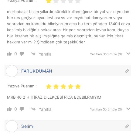
Yazıya Puanım :
merhabalar bizim yıllardır sürekli kullandığımız bir yol var o yoldan
herkes geçiyor uyarı levhası vs var mıydı hatırlamıyorum veya
sonradan mı konuldu bilmiyorum ama bu ters yönden 1340tl ceza
kesilmiş bildiğiniz sokak arası bir yer. sonradan levha konulduysa
bile insanın bir alışılmışlığına gelmiş geçmiştir. bunun için itiraz
hakkım var mı ? Şimdiden çok teşekkürler
0
Yanıtla
Yanıtları Görüntüle
(3)
FARUKDUMAN
Yazıya Puanım :
MRB 46 2 H İTİRAZ DİLEKÇESİ RICA EDEBILRMIYIM
0
Yanıtla
Yanıtları Görüntüle
(3)
Selim