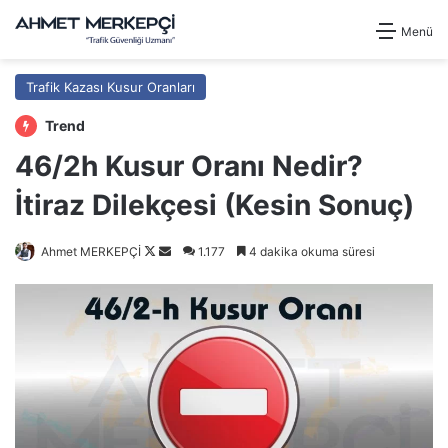
Menü
Trafik Kazası Kusur Oranları
Trend
46/2h Kusur Oranı Nedir?
İtiraz Dilekçesi (Kesin Sonuç)
Follow
Bir
Ahmet MERKEPÇİ
1.177
4 dakika okuma süresi
on
e-
X
posta
göndermek