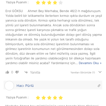
Yazıya Puanım :
Erol GÖKSU Ahmet Bey Merhaba, Bende 46/2-h mağduruyum.
Yolda belirli bir istikamette ilerlerken kırmızı ışıkta durdum ve yeşil
yanınca sola döndüm. Kırmızı ışıkta herhangi sola dönülmez, tek
yönlü yol işareti bulunmamakta. Ancak sola döndükten sonra
sonra girilmez işareti karşınıza çıkmakta ve trafik yoğun
olduğundan ve dönmüş bulunduğumdan dolayı geri dönüş yapma
imkanım da olmadı. Ne yazık ki yolun tek taraflı olduğunu
bilmiyordum, ışıkta sola dönülmez işaretinin bulunmaması ve
girilmez işaretinin konumunun net görülmemesinden dolayı sola
döndüm, düz devam ettim ve fahri müfettiş ceza yazmış. İlgili
yerin fotoğrafları ile yardımcı olabileceğiniz bir dilekçe hazırlasam
yardımcı olabilir misiniz acaba? Yardımlarınız için
…
Devamını Oku »
0
Yanıtla
Yanıtları Görüntüle
(1)
Hacı Pürlü
Yazıya Puanım :