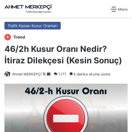
Menü
Trafik Kazası Kusur Oranları
Trend
46/2h Kusur Oranı Nedir?
İtiraz Dilekçesi (Kesin Sonuç)
Follow
Bir
Ahmet MERKEPÇİ
1.177
4 dakika okuma süresi
on
e-
X
posta
göndermek