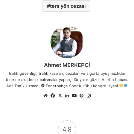
ters yön cezası
Ahmet MERKEPÇİ
Trafik güvenliği, trafik kazaları, cezaları ve sigorta uyuşmazlıkları
üzerine akademik çalışmalar yapan, dünyalar güzeli Asel'in babası.
Adli Trafik Uzmanı 🕵
Fenerbahçe Spor Kulübü Kongre Üyesi
Web
Facebook
X
LinkedIn
YouTube
Pinterest
Instagram
sitesi
4.8