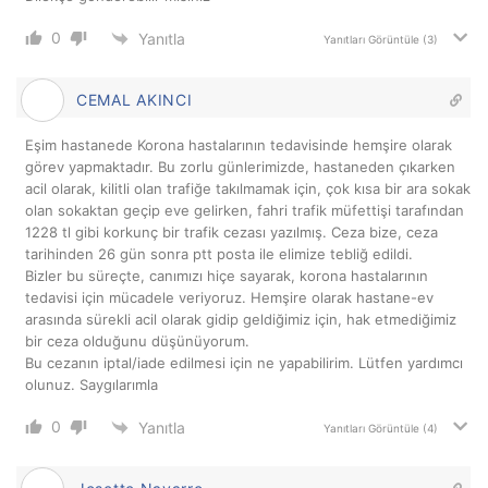
0
Yanıtla
Yanıtları Görüntüle
(3)
CEMAL AKINCI
Eşim hastanede Korona hastalarının tedavisinde hemşire olarak
görev yapmaktadır. Bu zorlu günlerimizde, hastaneden çıkarken
acil olarak, kilitli olan trafiğe takılmamak için, çok kısa bir ara sokak
olan sokaktan geçip eve gelirken, fahri trafik müfettişi tarafından
1228 tl gibi korkunç bir trafik cezası yazılmış. Ceza bize, ceza
tarihinden 26 gün sonra ptt posta ile elimize tebliğ edildi.
Bizler bu süreçte, canımızı hiçe sayarak, korona hastalarının
tedavisi için mücadele veriyoruz. Hemşire olarak hastane-ev
arasında sürekli acil olarak gidip geldiğimiz için, hak etmediğimiz
bir ceza olduğunu düşünüyorum.
Bu cezanın iptal/iade edilmesi için ne yapabilirim. Lütfen yardımcı
olunuz. Saygılarımla
0
Yanıtla
Yanıtları Görüntüle
(4)