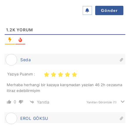
*
1.2K
YORUM
Seda
Yazıya Puanım :
Merhaba herhangi bir kazaya karışmadan yazılan 46 2h cezasına
itiraz edebilirmiyim
0
Yanıtla
Yanıtları Görüntüle
(1)
EROL GÖKSU