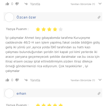
0
Yanıtla
Yanıtları Görüntüle
(1)
Özcan özer
Yazıya Puanım :
İyi çalışmalar Ahmet bey gıbayabımda tarafıma Kuruçeşme
caddesinde 46/2-H sen işlem yapılmış.fakat cedde bildiğim gidiş
geliş iki yönlü yol ,ayrıca yolda İSKİ tarafından su hattı kazı
çalışması bulunduğundan şeridin biri kapalı yol kimi yerlerde iki
aracın yanyana geçemeyecek şekilde daralmalar var.bu ceza için
itiraz etsem cezayı iptal ettirebilirmiyim.sizden itiraz dilekçe
örneği göndermenizi rica ediyorum. Çok teşekkürler , iyi
çalışmalar
0
Yanıtla
Yanıtları Görüntüle
(1)
erhan
Yazıya Puanım :