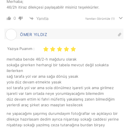
Merhaba;
46/2h itiraz dilekçesi paylaşabilir misiniz teşekkürler.
0
Yanıtla
Yanıtları Görüntüle
(1)
ÖMER YILDIZ
Yazıya Puanım :
merhaba bende 46/2-h mağduru olarak
sokağa girerken herhangi bir tabela mevcut değil sokakta
ilerlerken
sağ tarafa yol var ama sağa dönüş yasak
yola düz devam etmekte yasak
sol tarafa yol var ama sola dönülmez işareti yok ama girilmez
işareti var tam ortada neye yorumlayacağımı bilemedim
düz devam ettim ki fahri müfettiş yakalamış zaten bilmediğim
yerlerdi araç şirket aracı maaştan kesilecek
ne yapacağımı şaşırmış durumdayım fotoğraflar ve açıklayıcı bir
dilekçe hazırlasam dedim ayrıca nişantaşı sokağı caddesi yerine
nişabtaşı sokağı yazılmış ceza tutanağına burdan birşey