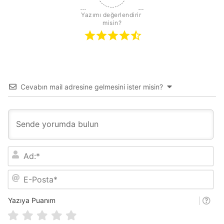
Yazımı değerlendirir 
misin?
Cevabın mail adresine gelmesini ister misin?
A
d
:
E
*
-
P
o
Yazıya Puanım
s
t
a