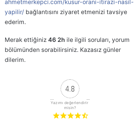
ahmetmerkepci.com/kusur-orani-itirazi-nasil-
yapilir/
bağlantısını ziyaret etmenizi tavsiye
ederim.
Merak ettiğiniz
46 2h
ile ilgili soruları, yorum
bölümünden sorabilirsiniz. Kazasız günler
dilerim.
4.8
Yazımı değerlendirir 
misin?