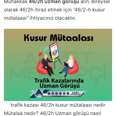
Muhakkak
46/2h uzman görüşü
alın. Bireysel
olarak 46/2h itiraz etmek için
“46/2-h kusur
mütalaası”
ihtiyacınız olacaktır.
trafik kazası 46/2h kusur mütalaası nedir
Mütalaa nedir? 46/2h Uzman görüşü nasıl