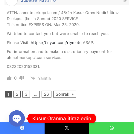
Josette Navarro
ATTN: ahmetmerkepci.com / 46/2h Kusur Oranı Nedir? İtiraz
Dilekçesi (Kesin Sonuç) 2020 SERVICE
This notice EXPIRES ON: Mar 23, 2020.
We tried to contact you but were unable to reach you.
Please Visit:
https://tinyurl.com/rtymotq‬
ASAP.
For information and to make a discretionary payment for
ahmetmerkepci.com services.
03232020152331.
0
Yanıtla
2
3
26
Sonraki »
1
…
Kusur Oranına itiraz edin
Open
Facebook
X
WhatsApp