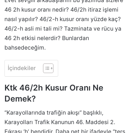
Evet sevgili arkadaşlarım bu yazımda sizlere
46 2h kusur oranı nedir? 46/2h itiraz işlemi
nasıl yapılır? 46/2-h kusur oranı yüzde kaç?
46/2-h asli mi tali mi? Tazminata ve rücu ya
46 2h etkisi nelerdir? Bunlardan
bahsedeceğim.
İçindekiler
Ktk 46/2h Kusur Oranı Ne
Demek?
“Karayollarında trafiğin akışı” başlıklı,
Karayolları Trafik Kanunun 46. Maddesi 2.
Fıkrası ‘h’ bendidir. Daha net bir ifadeyle “ters