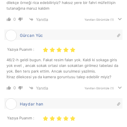
dilekçe örneği rica edebiliriyiz? haksız yere bir fahri müfettişin
tutanağına maruz kaldım
0
Yanıtla
Yanıtları Görüntüle
(1)
Gürcan Yüc
Yazıya Puanım :
46/2-h geldi bugun. Fakat resim falan yok. Kaldi ki sokaga giris
yok evet , ancak sokak ortasi olan sokaktan girilmez tabelasi da
yok. Ben ters park ettim. Ancak surulmesi yazilmis.
İtiraz dilekcesi ya da kamera goruntusu talep edebilir miyiz?
0
Yanıtla
Yanıtları Görüntüle
(1)
Haydar han
Yazıya Puanım :