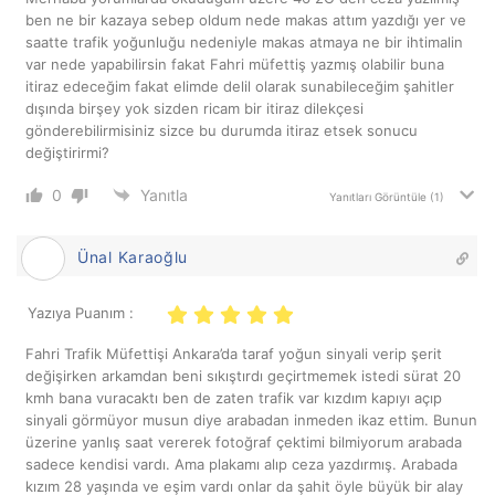
ben ne bir kazaya sebep oldum nede makas attım yazdığı yer ve
saatte trafik yoğunluğu nedeniyle makas atmaya ne bir ihtimalin
var nede yapabilirsin fakat Fahri müfettiş yazmış olabilir buna
itiraz edeceğim fakat elimde delil olarak sunabileceğim şahitler
dışında birşey yok sizden ricam bir itiraz dilekçesi
gönderebilirmisiniz sizce bu durumda itiraz etsek sonucu
değiştirirmi?
0
Yanıtla
Yanıtları Görüntüle
(1)
Ünal Karaoğlu
Yazıya Puanım :
Fahri Trafik Müfettişi Ankara’da taraf yoğun sinyali verip şerit
değişirken arkamdan beni sıkıştırdı geçirtmemek istedi sürat 20
kmh bana vuracaktı ben de zaten trafik var kızdım kapıyı açıp
sinyali görmüyor musun diye arabadan inmeden ikaz ettim. Bunun
üzerine yanlış saat vererek fotoğraf çektimi bilmiyorum arabada
sadece kendisi vardı. Ama plakamı alıp ceza yazdırmış. Arabada
kızım 28 yaşında ve eşim vardı onlar da şahit öyle büyük bir alay