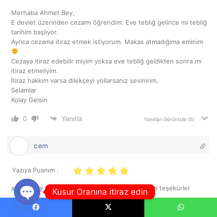
Merhaba Ahmet Bey,
E devlet üzerinden cezamı öğrendim. Eve tebliğ gelince mi tebliğ
tarihim başlıyor.
Ayrıca cezama itiraz etmek istiyorum. Makas atmadığıma eminim
Cezaya itiraz edebilir miyim yoksa eve tebliğ geldikten sonra mı
itiraz etmeliyim.
İtiraz hakkım varsa dilekçeyi yollarsanız sevinirim.
Selamlar
Kolay Gelsin
0
Yanıtla
Yanıtları Görüntüle
(5)
cem
Yazıya Puanım :
ahmet bey merhaba 46-2g dilekçesi alabilirmiyim teşekürler
Kusur Oranına itiraz edin
0
Yanıtla
Yanıtları Görüntüle
(1)
Open
Facebook
X
WhatsApp