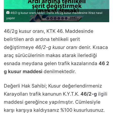
46/2-g kusur oranı nedir? Trafik 46/2g kusur maddesine itiraz nasıl
yapılır
46/2g kusur oranı, KTK 46. Maddesinde
belirtilen ardı ardına tehlikeli şerit
değiştirmeye
46/2-g kusur oranı
denir. Kısaca
araç sürücülerinin makas atarak ilerlediği
esnada meydana gelen trafik kazalarında
46 2
g kusur maddesi
denilmektedir.
Değerli Hak Sahibi; Kusur değerlendirmeniz
Karayolları trafik kanunun K.Y.T.K.
46/2-g
ilgili
maddesi gereğince yapılmıştır. Cümlesiyle
karşı karşıya kaldıysanız %100 kusurlusunuz.