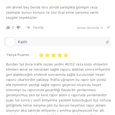
slm ahmet bey bende ters yönde yanlışlıkla gitmişim ceza
yazmışlar bunun sonucu ne olur itraz etme şansımız varmı
saygılar teşekkürler
0
Yanıtla
Yanıtları Görüntüle
(1)
Kadir
Yazıya Puanım :
Bundan 1yıl önce trafik cezası yedim 46/G2 ceza kodu ehliyetim
elimden alındı ve tekrardan sağlık raporu aldıktan sonra ehliyetimi
geri alabileceğim söylendi sonrasında sağlık kurulundan heyet
raporu cikarttirdim yaklaşıp 1hafta uğraştım bu rapor için çünkü
aile hekiminin yazdığı sağlık raporu geçersiz oluyordu heyet
istenmişti bu raporunda geçerliliği 6ayda bir yenilenmesi
gerekiyormuş ben bir kere rapor aldım o raporuda yenilemedim
şuan 1yil sonra c sınıfı ehliyetine yazıldım bulunduğum ilçe nüfusa
gittiğimde tekrar karşıma çıktı bu durum heyetten rapor almam
isteniyor aksi taktirde ehliyetim c sınıfına geçmeyecek her altı