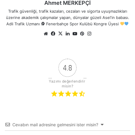
Ahmet MERKEPÇİ
Trafik güvenliği, trafik kazaları, cezaları ve sigorta uyuşmazlıkları
üzerine akademik çalışmalar yapan, dünyalar güzeli Asel'in babası.
Adli Trafik Uzmanı 🕵
Fenerbahçe Spor Kulübü Kongre Üyesi
Web
Facebook
X
LinkedIn
YouTube
Pinterest
Instagram
sitesi
4.8
Yazımı değerlendirir 
misin?
Cevabın mail adresine gelmesini ister misin?