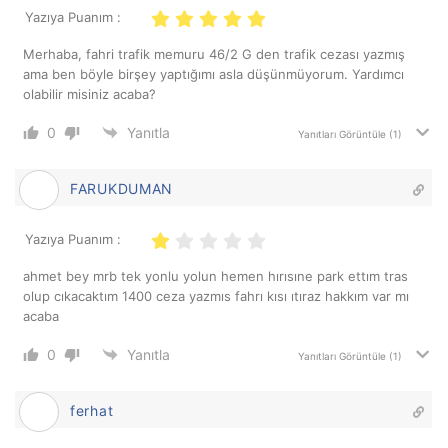
Yazıya Puanım :
Merhaba, fahri trafik memuru 46/2 G den trafik cezası yazmış
ama ben böyle birşey yaptığımı asla düşünmüyorum. Yardımcı
olabilir misiniz acaba?
0
Yanıtla
Yanıtları Görüntüle
(1)
FARUKDUMAN
Yazıya Puanım :
ahmet bey mrb tek yonlu yolun hemen hırısıne park ettım tras
olup cıkacaktım 1400 ceza yazmıs fahrı kısı ıtıraz hakkım var mı
acaba
0
Yanıtla
Yanıtları Görüntüle
(1)
ferhat