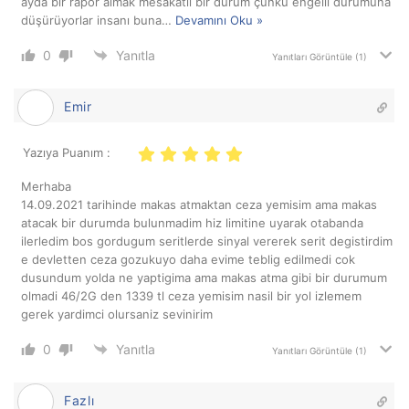
ayda bir rapor almak mesakatli bir durum çünkü engelli durumuna
düşürüyorlar insanı buna
…
Devamını Oku »
0
Yanıtla
Yanıtları Görüntüle
(1)
Emir
Yazıya Puanım :
Merhaba
14.09.2021 tarihinde makas atmaktan ceza yemisim ama makas
atacak bir durumda bulunmadim hiz limitine uyarak otabanda
ilerledim bos gordugum seritlerde sinyal vererek serit degistirdim
e devletten ceza gozukuyo daha evime teblig edilmedi cok
dusundum yolda ne yaptigima ama makas atma gibi bir durumum
olmadi 46/2G den 1339 tl ceza yemisim nasil bir yol izlemem
gerek yardimci olursaniz sevinirim
0
Yanıtla
Yanıtları Görüntüle
(1)
Fazlı