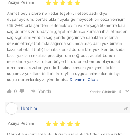
Yazıya Puanım :
Ahmet bey sizlere ne kadar teşekkür etsek azdır diye
düşünüyorum, ben’de akla hayale gelmeyecek bir ceza yemişim
(46/2-G),orta şeritten ilerlemekteyim ve kavşağa 50 metre kala
sağ dönmek zorundayım ,gayet medenice kuralları ihlal etmeden
sağ signalimi verdim sağ şeride geçtim ve sapaktan yoluma
devam ettim,etrafımda sağımda solumda araç dahi yok bırakın
kaza sebebini trafiği rahatsız edici durum bile yok iken bu kadar
basit yazılan cezalara pes diyorum doğrusu, adalet bunun
neresinde yazıklar olsun böyle bir sisteme,ben bu olayı ıspat
etme şansım zaten yok delil bulma şansım yok yani hiç bir
suçumuz yok iken birilerinin keyfice uygulamalarından dolayı
suçlu durumlardayız, yinede bir
…
Devamını Oku »
0
Yanıtla
Yanıtları Görüntüle
(1)
İbrahim
Yazıya Puanım :
Merhaba yorumlarda okuduğum üzere 46 2G den ceza yazılmış