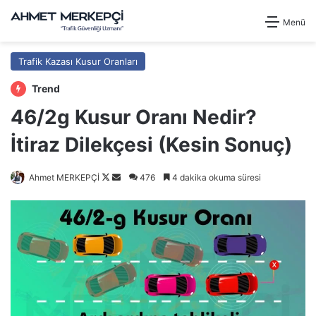
Menü
Trafik Kazası Kusur Oranları
Trend
46/2g Kusur Oranı Nedir?
İtiraz Dilekçesi (Kesin Sonuç)
Follow
Bir
Ahmet MERKEPÇİ
476
4 dakika okuma süresi
on
e-
X
posta
göndermek