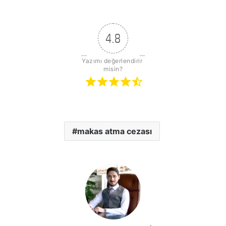
4.8
Yazımı değerlendirir 
misin?
makas atma cezası