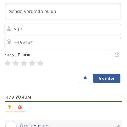
A
d
:
E
*
-
P
o
Yazıya Puanım
s
t
a
*
476
YORUM
Özgür YIldırım