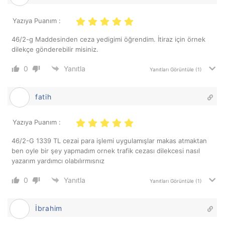
Yazıya Puanım :
46/2-g Maddesinden ceza yedigimi öğrendim. İtiraz için örnek
dilekçe gönderebilir misiniz.
0
Yanıtla
Yanıtları Görüntüle
(1)
fatih
Yazıya Puanım :
46/2-G 1339 TL cezai para işlemi uygulamışlar makas atmaktan
ben oyle bir şey yapmadım ornek trafik cezası dilekcesi nasıl
yazarım yardımcı olabılırmısnız
0
Yanıtla
Yanıtları Görüntüle
(1)
İbrahim