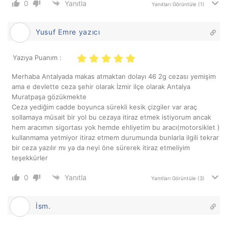
0
Yanıtla
Yanıtları Görüntüle
(1)
Yusuf Emre yazıcı
Yazıya Puanım :
Merhaba Antalyada makas atmaktan dolayı 46 2g cezası yemişim
ama e devlette ceza şehir olarak İzmir ilçe olarak Antalya
Muratpaşa gözükmekte
Ceza yediğim cadde boyunca sürekli kesik çizgiler var araç
sollamaya müsait bir yol bu cezaya itiraz etmek istiyorum ancak
hem aracımın sigortası yok hemde ehliyetim bu aracı(motorsiklet )
kullanmama yetmiyor itiraz etmem durumunda bunlarla ilgili tekrar
bir ceza yazılır mı ya da neyi öne sürerek itiraz etmeliyim
teşekkürler
0
Yanıtla
Yanıtları Görüntüle
(3)
İsm.