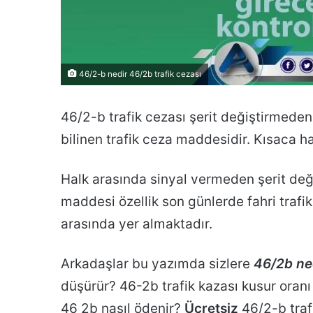
46/2-b nedir 46/2b trafik cezası
46/2-b trafik cezası şerit değiştirmeden
bilinen trafik ceza maddesidir. Kısaca hat
Halk arasında sinyal vermeden şerit değ
maddesi özellik son günlerde fahri trafi
arasında yer almaktadır.
Arkadaşlar bu yazımda sizlere
46/2b ne
düşürür? 46-2b trafik kazası kusur oranı 
46 2b nasıl ödenir?
Ücretsiz
46/2-b traf