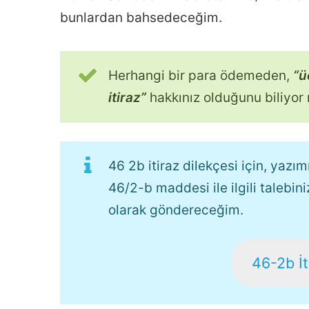
bunlardan bahsedeceğim.
Herhangi bir para ödemeden,
“ü
itiraz”
hakkınız olduğunu biliyo
46 2b itiraz dilekçesi için, yaz
46/2-b maddesi ile ilgili talebini
olarak göndereceğim.
46-2b İt