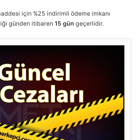
ddesi için %25 indirimli ödeme imkanı
diği günden itibaren
15 gün
geçerlidir.