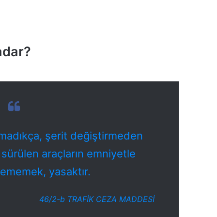
adar?
nmadıkça, şerit değiştirmeden
 sürülen araçların emniyetle
klememek,
yasaktır.
46/2-b TRAFİK CEZA MADDESİ