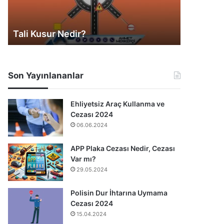
Asli Kusur Nedir?
Araç Değ
Son Yayınlananlar
Ehliyetsiz Araç Kullanma ve
Cezası 2024
06.06.2024
APP Plaka Cezası Nedir, Cezası
Var mı?
29.05.2024
Polisin Dur İhtarına Uymama
Cezası 2024
15.04.2024