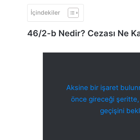
İçindekiler
46/2-b Nedir? Cezası Ne K
Aksine bir işaret bulu
önce gireceği şeritte,
geçişini be