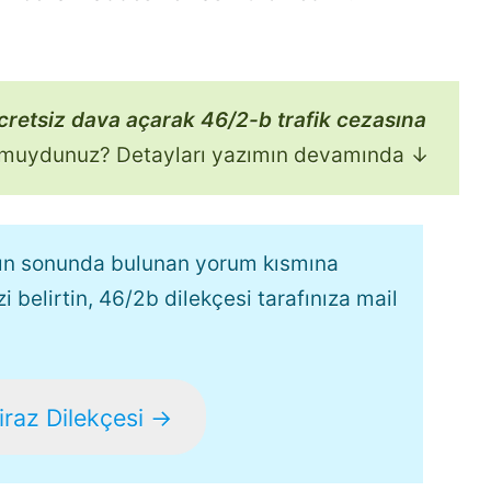
cretsiz dava açarak 46/2-b trafik cezasına
r muydunuz? Detayları yazımın devamında ↓
ımın sonunda bulunan yorum kısmına
zi belirtin, 46/2b dilekçesi tarafınıza mail
iraz Dilekçesi →