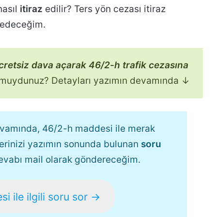
nasıl
itiraz
edilir? Ters yön cezası itiraz
hsedeceğim.
cretsiz dava açarak 46/2-h trafik cezasına
r muydunuz? Detayları yazımın devamında ↓
devamında, 46/2-h maddesi ile merak
klerinizi yazımın sonunda bulunan
soru
cevabı mail olarak göndereceğim.
 ile ilgili soru sor →