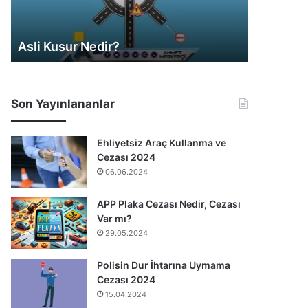
Araç Değer Kaybı Hesaplama
Kusur Or
Son Yayınlananlar
Ehliyetsiz Araç Kullanma ve
Cezası 2024
06.06.2024
APP Plaka Cezası Nedir, Cezası
Var mı?
29.05.2024
Polisin Dur İhtarına Uymama
Cezası 2024
15.04.2024