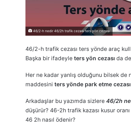
46/2-h nedir 46/2h trafik cezası ters yön cezası
46/2-h trafik cezası ters yönde araç kul
Başka bir ifadeyle
ters yön cezası
da de
Her ne kadar yanlış olduğunu bilsek de ne
maddesini
ters yönde park etme cezası
Arkadaşlar bu yazımda sizlere
46/2h ne
düşürür? 46-2h trafik kazası kusur oranı 
46 2h nasıl ödenir?