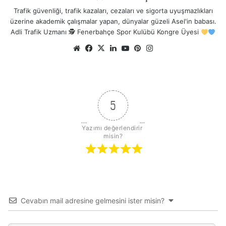
Trafik güvenliği, trafik kazaları, cezaları ve sigorta uyuşmazlıkları
üzerine akademik çalışmalar yapan, dünyalar güzeli Asel'in babası.
Adli Trafik Uzmanı 🕵
Fenerbahçe Spor Kulübü Kongre Üyesi
Web
Facebook
X
LinkedIn
YouTube
Pinterest
Instagram
sitesi
5
Yazımı değerlendirir 
misin?
Cevabın mail adresine gelmesini ister misin?