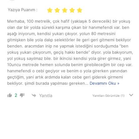
Yazıya Puanım :
Merhaba, 100 metrelik, çok hafif (yaklaşık 5 derecelik) bir yokuş
olan dar bir yolda sürekli karşıma çıkan bir hanımefendi var. ben
aşağı iniyorum, kendisi yukarı çıkıyor. yolun 80 metresini
gitmişken bile yola dalıp selektörler ile geri geri gitmemi bekliyor
benden. aracımdan inip ne yapmak istediğini sorduğumda “ben
yokuş yukarı çıkıyorum, geçiş hakkı bende” diyor. yola bakıyorum,
yol yokuş sayılmaz bile. bir ikincisi kendisi yola girer girmez, yani
10uncu metrede hemen solunda benim girebileceğim bir cep var.
hanımefendi o cebi geçiyor ve benim o yola girerken yanından
geçtiğim, yani artık ardımda kalan cebe geri giderek girmemi
bekliyor. şimdi burada yapılması gereken
…
Devamını Oku »
2
Yanıtla
Yanıtları Görüntüle
(1)