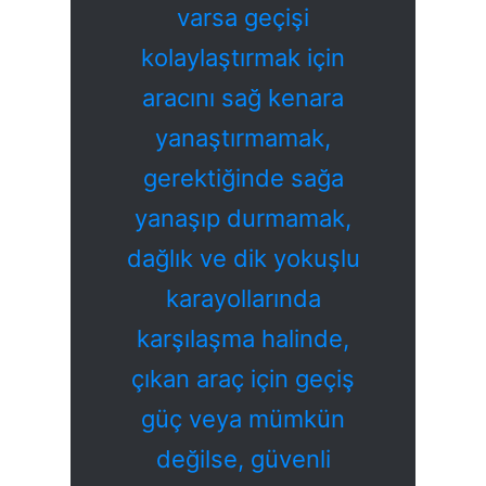
varsa geçişi
kolaylaştırmak için
aracını sağ kenara
yanaştırmamak,
gerektiğinde sağa
yanaşıp durmamak,
dağlık ve dik yokuşlu
karayollarında
karşılaşma halinde,
çıkan araç için geçiş
güç veya mümkün
değilse, güvenli