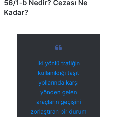
56/1-b Nedir? Cezası Ne
Kadar?
İki yönlü trafiğin
kullanıldığı taşıt
yollarında karşı
yönden gelen
araçların geçişini
zorlaştıran bir durum