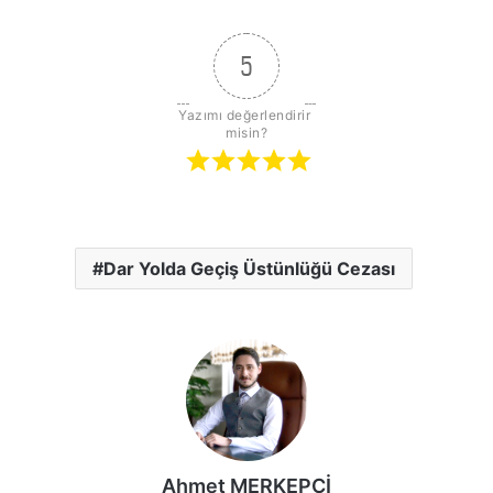
5
Yazımı değerlendirir 
misin?
Dar Yolda Geçiş Üstünlüğü Cezası
Ahmet MERKEPÇİ