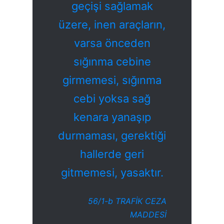
geçişi sağlamak
üzere, inen araçların,
varsa önceden
sığınma cebine
girmemesi, sığınma
cebi yoksa sağ
kenara yanaşıp
durmaması, gerektiği
hallerde geri
gitmemesi,
yasaktır.
56/1-b TRAFİK CEZA
MADDESİ