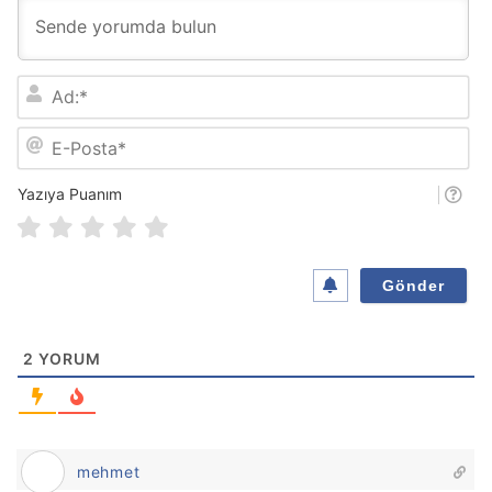
A
d
:
E
*
-
P
o
Yazıya Puanım
s
t
a
*
2
YORUM
mehmet