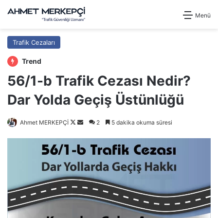
Menü
Trafik Cezaları
Trend
56/1-b Trafik Cezası Nedir?
Dar Yolda Geçiş Üstünlüğü
Follow
Bir
Ahmet MERKEPÇİ
2
5 dakika okuma süresi
on
e-
X
posta
göndermek