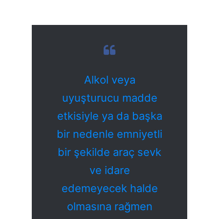
Alkol veya
uyuşturucu madde
etkisiyle ya da başka
bir nedenle emniyetli
bir şekilde araç sevk
ve idare
edemeyecek halde
olmasına rağmen