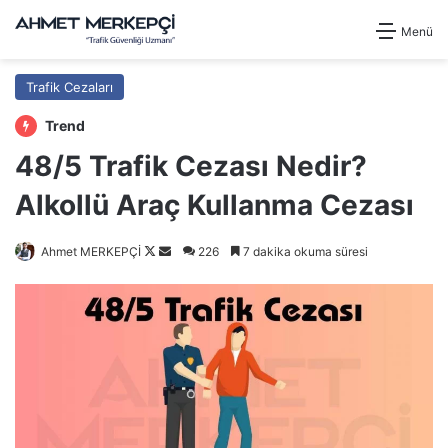
Menü
Trafik Cezaları
Trend
48/5 Trafik Cezası Nedir?
Alkollü Araç Kullanma Cezası
Follow
Bir
Ahmet MERKEPÇİ
226
7 dakika okuma süresi
on
e-
X
posta
göndermek