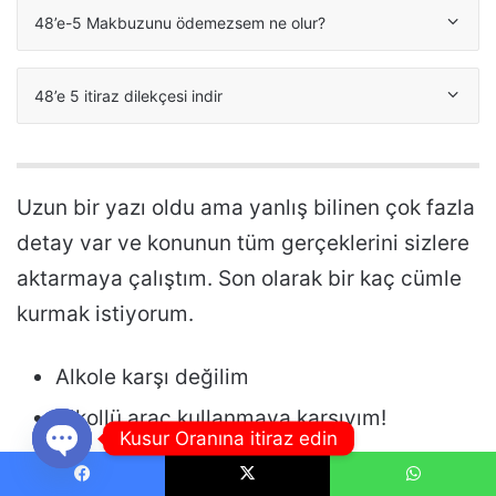
48’e-5 Makbuzunu ödemezsem ne olur?
48’e 5 itiraz dilekçesi indir
Uzun bir yazı oldu ama yanlış bilinen çok fazla
detay var ve konunun tüm gerçeklerini sizlere
aktarmaya çalıştım. Son olarak bir kaç cümle
kurmak istiyorum.
Alkole karşı değilim
Alkollü araç kullanmaya karşıyım!
Kusur Oranına itiraz edin
48e 5 trafik cezası ile ilgili sormak
Open
Facebook
X
WhatsApp