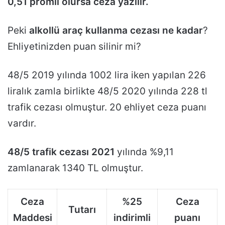
0,51 promil olursa ceza yazılır.
Peki
alkollü araç kullanma cezası ne kadar
?
Ehliyetinizden puan silinir mi?
48/5 2019 yılında 1002 lira iken yapılan 226
liralık zamla birlikte 48/5 2020 yılında 228 tl
trafik cezası olmuştur. 20 ehliyet ceza puanı
vardır.
48/5 trafik cezası 2021
yılında %9,11
zamlanarak 1340 TL olmuştur.
Ceza
%25
Ceza
Tutarı
Maddesi
indirimli
puanı