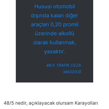
Hususi otomobil
dışında kalan diğer
araçları 0,20 promil
üzerinde alkollü
olarak kullanmak,
yasaktır.
48/5 TRAFİK CEZA
MADDESİ
48/5 nedir, açıklayacak olursam Karayolları