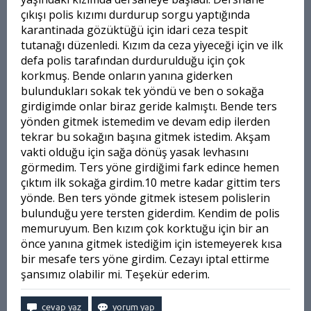
çıkışı polis kızımı durdurup sorgu yaptığında
karantinada gözüktüğü için idari ceza tespit
tutanağı düzenledi. Kızım da ceza yiyeceği için ve ilk
defa polis tarafından durdurulduğu için çok
korkmuş. Bende onların yanına giderken
bulundukları sokak tek yöndü ve ben o sokağa
girdigimde onlar biraz geride kalmıştı. Bende ters
yönden gitmek istemedim ve devam edip ilerden
tekrar bu sokağın başına gitmek istedim. Akşam
vakti olduğu için sağa dönüş yasak levhasını
görmedim. Ters yöne girdiğimi fark edince hemen
çıktım ilk sokağa girdim.10 metre kadar gittim ters
yönde. Ben ters yönde gitmek istesem polislerin
bulunduğu yere tersten giderdim. Kendim de polis
memuruyum. Ben kızım çok korktuğu için bir an
önce yanına gitmek istediğim için istemeyerek kısa
bir mesafe ters yöne girdim. Cezayı iptal ettirme
şansımız olabilir mi. Teşekür ederim.