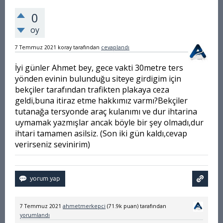
0
oy
7 Temmuz 2021
koray
tarafından
cevaplandı
İyi günler Ahmet bey, gece vakti 30metre ters
yönden evinin bulunduğu siteye girdigim için
bekçiler tarafından trafikten plakaya ceza
geldi,buna itiraz etme hakkımız varmı?Bekçiler
tutanağa tersyonde araç kulanımı ve dur ihtarina
uymamak yazmışlar ancak böyle bir şey olmadı,dur
ihtari tamamen asilsiz. (Son iki gün kaldı,cevap
verirseniz sevinirim)
7 Temmuz 2021
ahmetmerkepci
(
71.9k
puan)
tarafından
yorumlandı