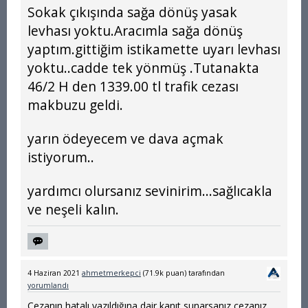
Sokak çıkışında sağa dönüş yasak
levhası yoktu.Aracımla sağa dönüş
yaptım.gittiğim istikamette uyarı levhası
yoktu..cadde tek yönmüş .Tutanakta
46/2 H den 1339.00 tl trafik cezası
makbuzu geldi.
yarın ödeyecem ve dava açmak
istiyorum..
yardımcı olursanız sevinirim...sağlıcakla
ve neşeli kalın.
4 Haziran 2021
ahmetmerkepci
(
71.9k
puan)
tarafından
yorumlandı
Cezanın hatalı yazıldığına dair kanıt sunarsanız cezanız