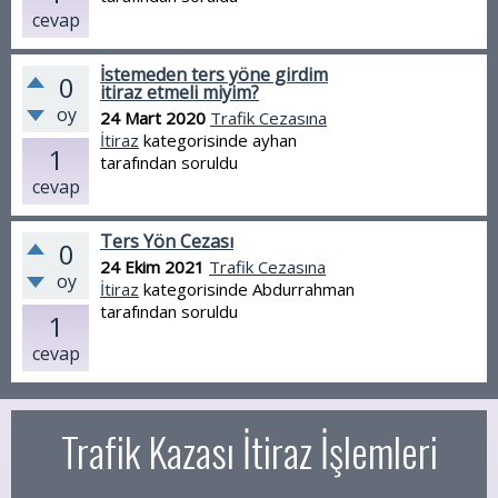
cevap
İstemeden ters yöne girdim
0
itiraz etmeli miyim?
oy
24 Mart 2020
Trafik Cezasına
İtiraz
kategorisinde
ayhan
1
tarafından
soruldu
cevap
Ters Yön Cezası
0
24 Ekim 2021
Trafik Cezasına
oy
İtiraz
kategorisinde
Abdurrahman
tarafından
soruldu
1
cevap
Trafik Kazası İtiraz İşlemleri