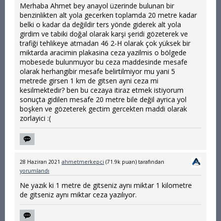
Merhaba Ahmet bey anayol üzerinde bulunan bir
benzinlikten alt yola gecerken toplamda 20 metre kadar
belki o kadar da değildir ters yönde giderek alt yola
girdim ve tabiki doğal olarak karşi şeridi gözeterek ve
trafiği tehlikeye atmadan 46 2-H olarak çok yüksek bir
miktarda aracimin plakasina ceza yazilmis o bölgede
mobesede bulunmuyor bu ceza maddesinde mesafe
olarak herhangibir mesafe belirtilmiyor mu yani 5
metrede girsen 1 km de gitsen ayni ceza mi
kesilmektedir? ben bu cezaya itiraz etmek istiyorum
sonuçta gidilen mesafe 20 metre bile değil ayrica yol
boşken ve gözeterek gectim gercekten maddi olarak
zorlayici :(
28 Haziran 2021
ahmetmerkepci
(
71.9k
puan)
tarafından
yorumlandı
Ne yazık ki 1 metre de gitseniz aynı miktar 1 kilometre
de gitseniz aynı miktar ceza yazılıyor.