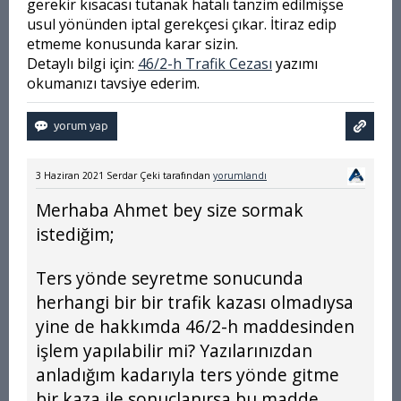
gerekir kısacası tutanak hatalı tanzim edilmişse
usul yönünden iptal gerekçesi çıkar. İtiraz edip
etmeme konusunda karar sizin.
Detaylı bilgi için:
46/2-h Trafik Cezası
yazımı
okumanızı tavsiye ederim.
3 Haziran 2021
Serdar Çeki
tarafından
yorumlandı
Merhaba Ahmet bey size sormak
istediğim;
Ters yönde seyretme sonucunda
herhangi bir bir trafik kazası olmadıysa
yine de hakkımda 46/2-h maddesinden
işlem yapılabilir mi? Yazılarınızdan
anladığım kadarıyla ters yönde gitme
bir kaza ile sonuçlanırsa bu madde