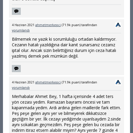
4 Haziran 2021
ahmetmerkepci
(
71.9k
puan)
tarafından
yorumlandı
Bilmemek ne yazık ki sorumluluğu ortadan kaldırmıyor.
Cezanın hatalı yazıldığına dair kanıt sunarsanız cezanız
iptal olur. Ancak sizin belirttiğiniz durum için ceza hatalı
yazılmış demek pek mümkün değil.
4 Haziran 2021
ahmetmerkepci
(
71.9k
puan)
tarafından
yorumlandı
Merhabalar Ahmet Bey, 1 hafta içerisinde 4 adet ters
yön cezası yedim. Ramazan bayramı öncesi ve tam
kapanmada yedim. Ardı ardına gelen maillerde fark ettim.
Peş peşe gelen aynı yer ve bilmeyerek dikkatsizce
geçtiğim bir yer. İlk cezayı yediğimde uyarılsaydım 2.sinde
aynı sokaktan geçmezdim. Peş peşe gelen bu cezada bir
indirim itiraz etsem alabilir miyim? Aynı yerde 7 günde 4