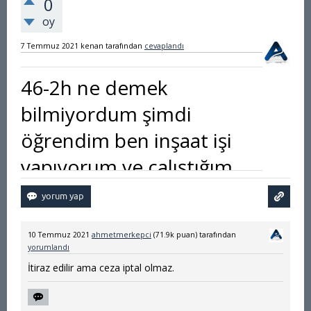
0
oy
7 Temmuz 2021
kenan
tarafından
cevaplandı
46-2h ne demek
bilmiyordum şimdi
öğrendim ben inşaat işi
yapıyorum ve çalıştığım
yer iki parselden oluşuyor
arada bir sokak geçiyor.
10 Temmuz 2021
ahmetmerkepci
(
71.9k
puan)
tarafından
Herkes gibi bende aracımı
yorumlandı
oraya park ediyorum.
İtiraz edilir ama ceza iptal olmaz.
Kimseye de ceza