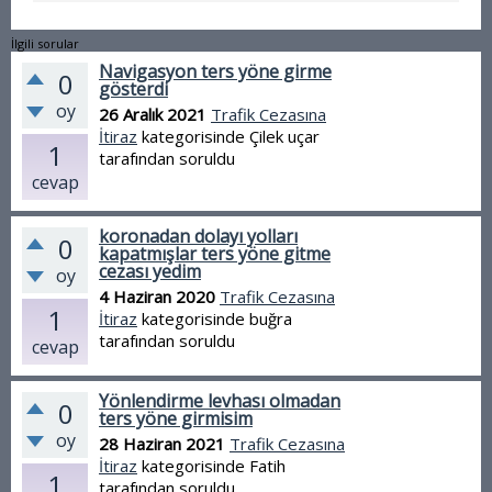
yazıldığına sahit olmadım
İlgili sorular
cezanın neden
Navigasyon ters yöne girme
0
gösterdi
yazıldığında bilmiyorum
oy
26 Aralık 2021
Trafik Cezasına
İtiraz
kategorisinde
Çilek uçar
saat 8 gibi park ediyorum
1
tarafından
soruldu
akşam alıp eve gidiyorum
cevap
itiraz edilirmi?
koronadan dolayı yolları
0
kapatmışlar ters yöne gitme
cezası yedim
oy
4 Haziran 2020
Trafik Cezasına
1
İtiraz
kategorisinde
buğra
tarafından
soruldu
cevap
Yönlendirme levhası olmadan
0
ters yöne girmisim
oy
28 Haziran 2021
Trafik Cezasına
İtiraz
kategorisinde
Fatih
1
tarafından
soruldu