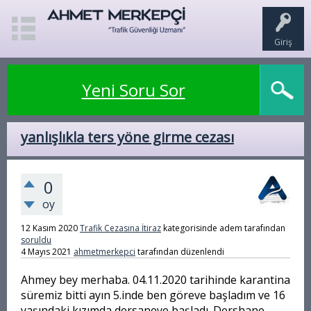
Giriş
Yeni Soru Sor
yanlışlıkla ters yöne girme cezası
0
oy
12 Kasım 2020
Trafik Cezasına İtiraz
kategorisinde
adem
tarafından
soruldu
4 Mayıs 2021
ahmetmerkepci
tarafından
düzenlendi
Ahmey bey merhaba. 04.11.2020 tarihinde karantina
süremiz bitti ayın 5.inde ben göreve başladım ve 16
yaşındaki kızımda dersaneye başladı. Dershane