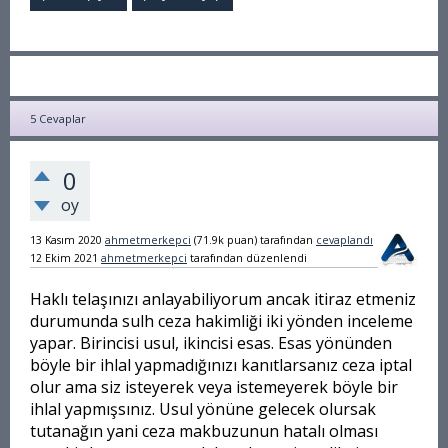
5
Cevaplar
0
oy
13 Kasım 2020
ahmetmerkepci
(
71.9k
puan)
tarafından
cevaplandı
12 Ekim 2021
ahmetmerkepci
tarafından
düzenlendi
Haklı telaşınızı anlayabiliyorum ancak itiraz etmeniz
durumunda sulh ceza hakimliği iki yönden inceleme
yapar. Birincisi usul, ikincisi esas. Esas yönünden
böyle bir ihlal yapmadığınızı kanıtlarsanız ceza iptal
olur ama siz isteyerek veya istemeyerek böyle bir
ihlal yapmışsınız. Usul yönüne gelecek olursak
tutanağın yani ceza makbuzunun hatalı olması