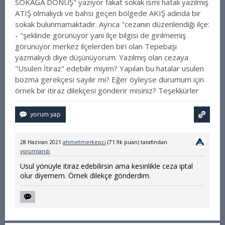
SOKAĞA DÖNÜŞ" yazıyor fakat sokak ismi hatalı yazılmış
ATIŞ olmalıydı ve bahsi geçen bölgede AKIŞ adında bir
sokak bulunmamaktadır. Ayrıca "cezanın düzenlendiği ilçe:
- "şeklinde görünüyor yani ilçe bilgisi de girilmemiş
görünüyor merkez ilçelerden biri olan Tepebaşı
yazmalıydı diye düşünüyorum.
Yazılmış olan cezaya
"Usulen İtiraz" edebilir miyim? Yapılan bu hatalar usulen
bozma gerekçesi sayılır mı? Eğer öyleyse durumum için
örnek bir itiraz dilekçesi gönderir misiniz? Teşekkürler
28 Haziran 2021
ahmetmerkepci
(
71.9k
puan)
tarafından
yorumlandı
Usul yönüyle itiraz edebilirsin ama kesinlikle ceza iptal
olur diyemem. Örnek dilekçe gönderdim.