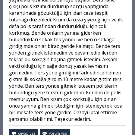
çıkışı polis kızımı durdurup sorgu yaptığında
karantinada gözüktüğü için idari ceza tespit
tutanağı düzenledi. Kızım da ceza yiyeceği için ve ilk
defa polis tarafından durdurulduğu için çok
korkmuş. Bende onların yanına giderken
bulundukları sokak tek yöndü ve ben o sokağa
girdigimde onlar biraz geride kalmıştı. Bende ters
yönden gitmek istemedim ve devam edip ilerden
tekrar bu sokağın başına gitmek istedim. Akşam
vakti olduğu için sağa dönüş yasak levhasını
görmedim. Ters yöne girdiğimi fark edince hemen
çıktım ilk sokağa girdim.10 metre kadar gittim ters
yönde. Ben ters yönde gitmek istesem polislerin
bulunduğu yere tersten giderdim. Kendim de polis
memuruyum. Ben kızım çok korktuğu için bir an
önce yanına gitmek istediğim için istemeyerek kısa
bir mesafe ters yöne girdim. Cezayı iptal ettirme
şansımız olabilir mi. Teşekür ederim.