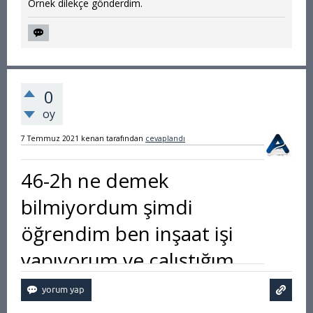
Örnek dilekçe gönderdim.
0
oy
7 Temmuz 2021
kenan
tarafından
cevaplandı
46-2h ne demek
bilmiyordum şimdi
öğrendim ben inşaat işi
yapıyorum ve çalıştığım
yer iki parselden oluşuyor