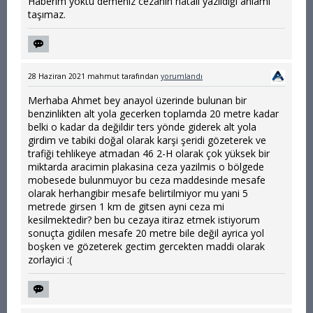
Haberim yoktu demeniz cezanın hatalı yazıldığı anlamı
taşımaz.
28 Haziran 2021
mahmut
tarafından
yorumlandı
Merhaba Ahmet bey anayol üzerinde bulunan bir
benzinlikten alt yola gecerken toplamda 20 metre kadar
belki o kadar da değildir ters yönde giderek alt yola
girdim ve tabiki doğal olarak karşi şeridi gözeterek ve
trafiği tehlikeye atmadan 46 2-H olarak çok yüksek bir
miktarda aracimin plakasina ceza yazilmis o bölgede
mobesede bulunmuyor bu ceza maddesinde mesafe
olarak herhangibir mesafe belirtilmiyor mu yani 5
metrede girsen 1 km de gitsen ayni ceza mi
kesilmektedir? ben bu cezaya itiraz etmek istiyorum
sonuçta gidilen mesafe 20 metre bile değil ayrica yol
boşken ve gözeterek gectim gercekten maddi olarak
zorlayici :(