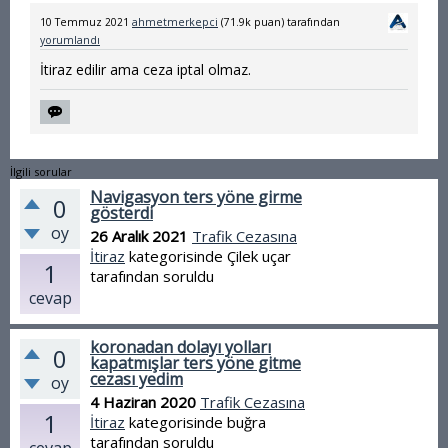
arada bir sokak geçiyor.
10 Temmuz 2021
ahmetmerkepci
(
71.9k
puan)
tarafından
Herkes gibi bende aracımı
yorumlandı
oraya park ediyorum.
İtiraz edilir ama ceza iptal olmaz.
Kimseye de ceza
yazıldığına sahit olmadım
İlgili sorular
cezanın neden
Navigasyon ters yöne girme
0
gösterdi
yazıldığında bilmiyorum
oy
26 Aralık 2021
Trafik Cezasına
İtiraz
kategorisinde
Çilek uçar
saat 8 gibi park ediyorum
1
tarafından
soruldu
akşam alıp eve gidiyorum
cevap
itiraz edilirmi?
koronadan dolayı yolları
0
kapatmışlar ters yöne gitme
cezası yedim
oy
4 Haziran 2020
Trafik Cezasına
1
İtiraz
kategorisinde
buğra
tarafından
soruldu