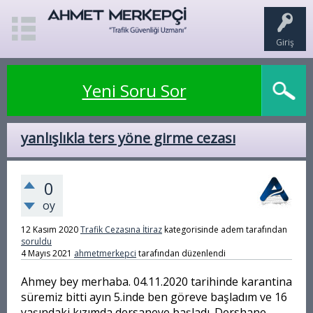
Giriş
Yeni Soru Sor
yanlışlıkla ters yöne girme cezası
0
oy
12 Kasım 2020
Trafik Cezasına İtiraz
kategorisinde
adem
tarafından
soruldu
4 Mayıs 2021
ahmetmerkepci
tarafından
düzenlendi
Ahmey bey merhaba. 04.11.2020 tarihinde karantina
süremiz bitti ayın 5.inde ben göreve başladım ve 16
yaşındaki kızımda dersaneye başladı. Dershane