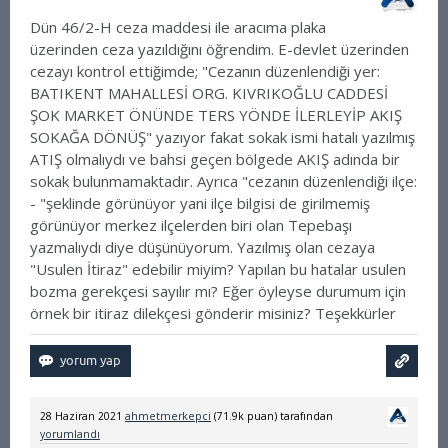
Dün 46/2-H ceza maddesi ile aracıma plaka
üzerinden ceza yazıldığını öğrendim. E-devlet üzerinden
cezayı kontrol ettiğimde; "Cezanın düzenlendiği yer:
BATIKENT MAHALLESİ ORG. KIVRIKOĞLU CADDESİ
ŞOK MARKET ÖNÜNDE TERS YÖNDE İLERLEYİP AKIŞ
SOKAĞA DÖNÜŞ" yazıyor fakat sokak ismi hatalı yazılmış
ATIŞ olmalıydı ve bahsi geçen bölgede AKIŞ adında bir
sokak bulunmamaktadır. Ayrıca "cezanın düzenlendiği ilçe:
- "şeklinde görünüyor yani ilçe bilgisi de girilmemiş
görünüyor merkez ilçelerden biri olan Tepebaşı
yazmalıydı diye düşünüyorum.
Yazılmış olan cezaya
"Usulen İtiraz" edebilir miyim? Yapılan bu hatalar usulen
bozma gerekçesi sayılır mı? Eğer öyleyse durumum için
örnek bir itiraz dilekçesi gönderir misiniz? Teşekkürler
28 Haziran 2021
ahmetmerkepci
(
71.9k
puan)
tarafından
yorumlandı