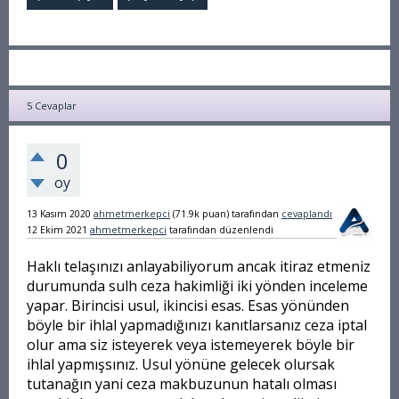
5
Cevaplar
0
oy
13 Kasım 2020
ahmetmerkepci
(
71.9k
puan)
tarafından
cevaplandı
12 Ekim 2021
ahmetmerkepci
tarafından
düzenlendi
Haklı telaşınızı anlayabiliyorum ancak itiraz etmeniz
durumunda sulh ceza hakimliği iki yönden inceleme
yapar. Birincisi usul, ikincisi esas. Esas yönünden
böyle bir ihlal yapmadığınızı kanıtlarsanız ceza iptal
olur ama siz isteyerek veya istemeyerek böyle bir
ihlal yapmışsınız. Usul yönüne gelecek olursak
tutanağın yani ceza makbuzunun hatalı olması