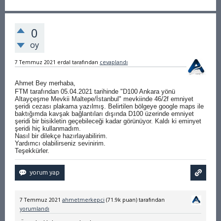
0
oy
7 Temmuz 2021
erdal
tarafından
cevaplandı
Ahmet Bey merhaba,
FTM tarafından 05.04.2021 tarihinde "D100 Ankara yönü
Altayçeşme Mevkii Maltepe/İstanbul" mevkiinde 46/2f emniyet
şeridi cezası plakama yazılmış. Belirtilen bölgeye google maps ile
baktığımda kavşak bağlantıları dışında D100 üzerinde emniyet
şeridi bir bisikletin geçebileceği kadar görünüyor. Kaldı ki eminyet
şeridi hiç kullanmadım.
Nasıl bir dilekçe hazırlayabilirim.
Yardımcı olabilirseniz sevinirim.
Teşekkürler.
7 Temmuz 2021
ahmetmerkepci
(
71.9k
puan)
tarafından
yorumlandı