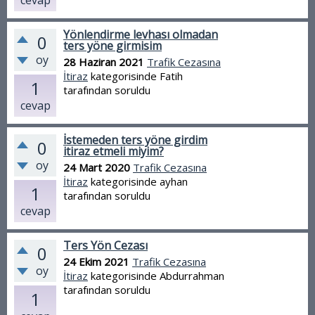
cevap
Yönlendirme levhası olmadan
0
ters yöne girmisim
oy
28 Haziran 2021
Trafik Cezasına
İtiraz
kategorisinde
Fatih
1
tarafından
soruldu
cevap
İstemeden ters yöne girdim
0
itiraz etmeli miyim?
oy
24 Mart 2020
Trafik Cezasına
İtiraz
kategorisinde
ayhan
1
tarafından
soruldu
cevap
Ters Yön Cezası
0
24 Ekim 2021
Trafik Cezasına
oy
İtiraz
kategorisinde
Abdurrahman
tarafından
soruldu
1