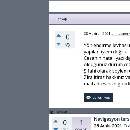
1
cevap
28 Haziran 2021
ahmetmerk
0
oy
Yönlendirme levhası n
yapılan işlem doğru.
Cezanın hatalı yazıldı
olduğunuz durum ceza
Şifahi olarak söylem 
Zira itiraz hakkınız v
mail adresinize gönd
İlgili sorular
Navigasyon ters
0
1
26 Aralık 2021
Tra
oy
cevap