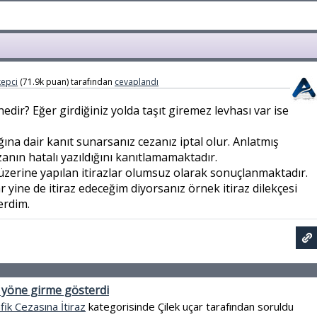
epci
(
71.9k
puan)
tarafından
cevaplandı
edir? Eğer girdiğiniz yolda taşıt giremez levhası var ise
ğına dair kanıt sunarsanız cezanız iptal olur. Anlatmış
nın hatalı yazıldığını kanıtlamamaktadır.
üzerine yapılan itirazlar olumsuz olarak sonuçlanmaktadır.
ar yine de itiraz edeceğim diyorsanız örnek itiraz dilekçesi
erdim.
 yöne girme gösterdi
fik Cezasına İtiraz
kategorisinde
Çilek uçar
tarafından
soruldu