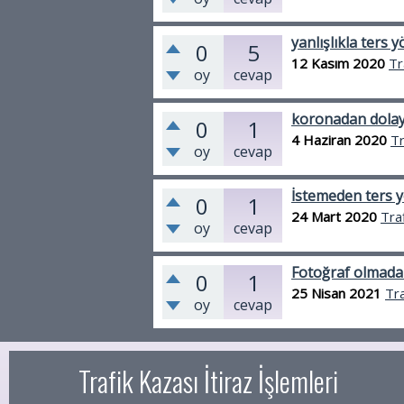
yanlışlıkla ters 
0
5
12 Kasım 2020
Tr
oy
cevap
koronadan dolayı
0
1
4 Haziran 2020
Tr
oy
cevap
İstemeden ters y
0
1
24 Mart 2020
Tra
oy
cevap
Fotoğraf olmadan
0
1
25 Nisan 2021
Tra
oy
cevap
Trafik Kazası İtiraz İşlemleri