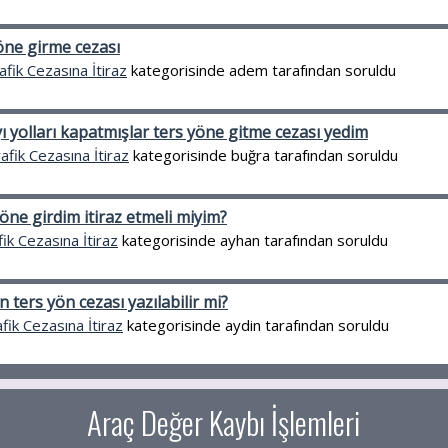
yöne girme cezası
afik Cezasına İtiraz
kategorisinde
adem
tarafından
soruldu
 yolları kapatmışlar ters yöne gitme cezası yedim
afik Cezasına İtiraz
kategorisinde
buğra
tarafından
soruldu
öne girdim itiraz etmeli miyim?
fik Cezasına İtiraz
kategorisinde
ayhan
tarafından
soruldu
 ters yön cezası yazılabilir mi?
fik Cezasına İtiraz
kategorisinde
aydin
tarafından
soruldu
Araç Değer Kaybı İşlemleri