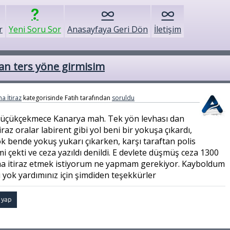
r
Yeni Soru Sor
Anasayfaya Geri Dön
İletişim
an ters yöne girmisim
a İtiraz
kategorisinde
Fatih
tarafından
soruldu
üçükçekmece Kanarya mah. Tek yön levhası dan
raz oralar labirent gibi yol beni bir yokuşa çıkardı,
k bende yokuş yukarı çıkarken, karşı taraftan polis
 çekti ve ceza yazıldı denildi. E devlete düşmüş ceza 1300
na itiraz etmek istiyorum ne yapmam gerekiyor. Kayboldum
 yok yardımınız için şimdiden teşekkürler