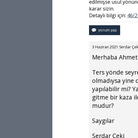
edilmişse usul yönün
karar sizin.
Detaylı bilgi için:
46/2
3 Haziran 2021
Serdar Çek
Merhaba Ahmet b
Ters yönde seyr
olmadıysa yine
yapılabilir mi? 
gitme bir kaza i
mudur?
Saygılar
Serdar Çeki