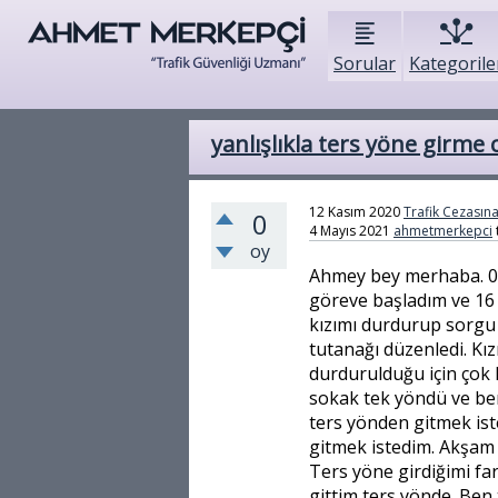
Sorular
Kategorile
yanlışlıkla ters yöne girme 
12 Kasım 2020
Trafik Cezasına
0
4 Mayıs 2021
ahmetmerkepci
oy
Ahmey bey merhaba. 04.
göreve başladım ve 16 
kızımı durdurup sorgu 
tutanağı düzenledi. Kızı
durdurulduğu için çok
sokak tek yöndü ve ben
ters yönden gitmek is
gitmek istedim. Akşam 
Ters yöne girdiğimi fa
gittim ters yönde. Ben