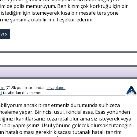
dim de polis memuruyum. Ben kızım çok korktuğu için bir
istediğim için istemeyerek kısa bir mesafe ters yöne
tirme şansımız olabilir mi. Teşekür ederim.
pci
(
71.9k
puan)
tarafından
cevaplandı
ci
tarafından
düzenlendi
yabiliyorum ancak itiraz etmeniz durumunda sulh ceza
nceleme yapar. Birincisi usul, ikincisi esas. Esas yönünden
ığınızı kanıtlarsanız ceza iptal olur ama siz isteyerek veya
 ihlal yapmışsınız. Usul yönüne gelecek olursak tutanağın
 hatalı olması gerekir kısacası tutanak hatalı tanzim