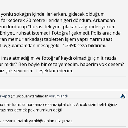
k yönlü sokağın içinde ilerlerken, gidecek olduğum
i farkederek 20 metre ileriden geri döndüm. Arkamdan
 beni durdurup "burası tek yön, plakanıza gönderiyorum
. Ehliyet, ruhsat istemedi. Fotoğraf çekmedi. Polis aracında
an memur arkadaşı tabletten işlem yaptı. Yarım saat
l uygulamamdan mesaj geldi. 1.339₺ ceza bildirimi.
imza atmadığım ve fotoğraf kaydı olmadığı için itirazda
r mıdır? Ben böyle bir ceza yemedim, haberim yok desem?
z çok sevinirim. Teşekkür ederim.
rkepci
(
71.9k
puan)
tarafından
yorumlandı
a dair kanıt sunarsanız cezanız iptal olur. Ancak sizin belirttiğiniz
 yazılmış demek pek mümkün değil.
cezanın hatalı yazıldığı anlamı taşımaz.