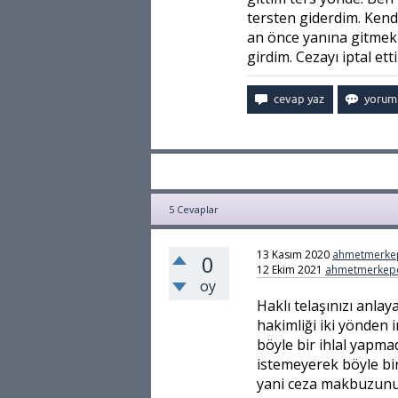
tersten giderdim. Ken
an önce yanına gitmek 
girdim. Cezayı iptal et
5
Cevaplar
13 Kasım 2020
ahmetmerke
0
12 Ekim 2021
ahmetmerkep
oy
Haklı telaşınızı anla
hakimliği iki yönden i
böyle bir ihlal yapmad
istemeyerek böyle bir
yani ceza makbuzunun