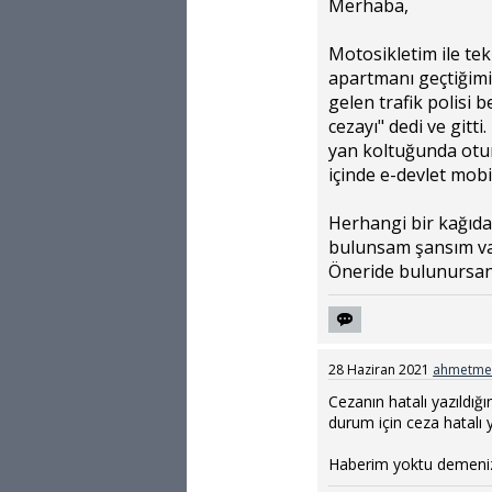
Merhaba,
Motosikletim ile te
apartmanı geçtiğim
gelen trafik polisi
cezayı" dedi ve gitti
yan koltuğunda otur
içinde e-devlet mobi
Herhangi bir kağıda 
bulunsam şansım va
Öneride bulunursanı
28 Haziran 2021
ahmetme
Cezanın hatalı yazıldığın
durum için ceza hatalı
Haberim yoktu demeniz 