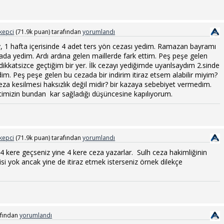
kepci
(
71.9k
puan)
tarafından
yorumlandı
1 hafta içerisinde 4 adet ters yön cezası yedim. Ramazan bayramı
a yedim. Ardı ardına gelen maillerde fark ettim. Peş peşe gelen
dikkatsizce geçtiğim bir yer. İlk cezayı yediğimde uyarılsaydım 2.sinde
m. Peş peşe gelen bu cezada bir indirim itiraz etsem alabilir miyim?
za kesilmesi haksızlık değil midir? bir kazaya sebebiyet vermedim.
etimizin bundan kar sağladığı düşüncesine kapılıyorum.
kepci
(
71.9k
puan)
tarafından
yorumlandı
e 4 kere geçseniz yine 4 kere ceza yazarlar. Sulh ceza hakimliğinin
isi yok ancak yine de itiraz etmek isterseniz örnek dilekçe
afından
yorumlandı