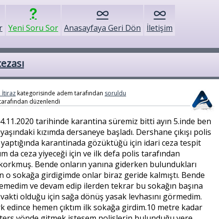
r
Yeni Soru Sor
Anasayfaya Geri Dön
İletişim
cezası
 İtiraz
kategorisinde
adem
tarafından
soruldu
tarafından
düzenlendi
11.2020 tarihinde karantina süremiz bitti ayın 5.inde ben
yaşındaki kızımda dersaneye başladı. Dershane çıkışı polis
yaptığında karantinada gözüktüğü için idari ceza tespit
m da ceza yiyeceği için ve ilk defa polis tarafından
 korkmuş. Bende onların yanına giderken bulundukları
 o sokağa girdigimde onlar biraz geride kalmıştı. Bende
temedim ve devam edip ilerden tekrar bu sokağın başına
vakti olduğu için sağa dönüş yasak levhasını görmedim.
rk edince hemen çıktım ilk sokağa girdim.10 metre kadar
 ters yönde gitmek istesem polislerin bulunduğu yere