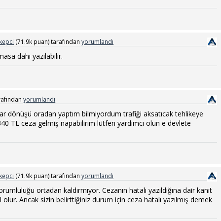
kepci
(
71.9k
puan)
tarafından
yorumlandı
masa dahi yazılabilir.
rafından
yorumlandı
var dönüşü oradan yaptım bilmiyordum trafiği aksatıcak tehlikeye
340 TL ceza gelmiş napabilirim lütfen yardımcı olun e devlete
kepci
(
71.9k
puan)
tarafından
yorumlandı
rumluluğu ortadan kaldırmıyor. Cezanın hatalı yazıldığına dair kanıt
 olur. Ancak sizin belirttiğiniz durum için ceza hatalı yazılmış demek