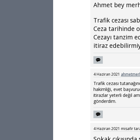
Ahmet bey merh
Trafik cezası sa
Ceza tarihinde 
Cezayı tanzim 
itiraz edebilirm
4 Haziran 2021
ahmetmer
Trafik cezası tutanağın
hakimliği, evet başvuru
itirazlar yeterli değil 
gönderdim.
4 Haziran 2021
misafir
tar
Sokak çıkışında