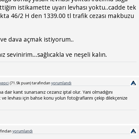
tiğim istikamette uyarı levhası yoktu..cadde tek
ta 46/2 H den 1339.00 tl trafik cezası makbuzu
ve dava açmak istiyorum..
z sevinirim...sağlıcakla ve neşeli kalın.
kepci
(
71.9k
puan)
tarafından
yorumlandı
na dair kanıt sunarsanız cezanız iptal olur. Yani olmadığını
et ve levhası için bahse konu yolun fotoğraflarını çekip dilekçenize
afından
yorumlandı