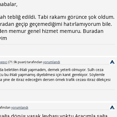
abalar,
bah tebliğ edildi. Tabi rakamı görünce şok oldum.
oradan geçip geçemediğimi hatırlamıyorum bile.
eden memur genel hizmet memuru. Buradan
iyim
kepci
(
71.9k
puan)
tarafından
yorumlandı
da belirtilen ihlali yapmadım, demek yeterli olmuyor. Sulh ceza
cu bu ihlali yapmamış diyebilmesi için kanıt gerekiyor. Söylemle
ama yine de itiraz edeceğim dersen örnek trafik cezası itiraz dilekçesi
afından
yorumlandı
 sağa dönüş yasak levhası yoktu.Aracımla sağa