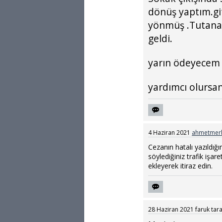
dönüş yaptım.git
yönmüş .Tutanak
geldi.
yarın ödeyecem 
yardımcı olursanı
4 Haziran 2021
ahmetmer
Cezanın hatalı yazıldığı
söylediğiniz trafik işar
ekleyerek itiraz edin.
28 Haziran 2021
faruk
tar