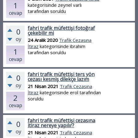
1
kategorisinde
zeynel varlı
tarafından
soruldu
cevap
fahri trafik müfettişi fotoğraf
0
çekebilir mi
oy
24 Aralık 2020
Trafik Cezasına
İtiraz
kategorisinde
ibrahim
1
tarafından
soruldu
cevap
fahri trafik müfettişi ters yön
0
cezası kesmiş dilekçe lazım
oy
21 Nisan 2021
Trafik Cezasına
İtiraz
kategorisinde
erol
tarafından
2
soruldu
cevap
fahri trafik müfettişi cezasına
0
itiraz nereye yapılır?
oy
21 Nisan 2021
Trafik Cezasına