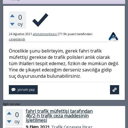
0
oy
24 Ağustos 2021
ahmetmerkepci
(
71.9k
puan)
tarafından
cevaplandı
Öncelikle şunu belirteyim, gerek fahri trafik
müfettişi gerekse de trafik polisleri anlık olarak
tüm ihlalleri tespit edemez, fizikin de mümkün değil.
Yine de şikayet edeceğim derseniz savcılığa gidip
suç duyurusunda bulunabilirsiniz.
İlgili sorular
fahri trafik müfettişi tarafından
0
46/2-h trafik ceza maddesinin
işletilmesi
oy
9 Ekim 2021
Trafik Cezasına İtiraz