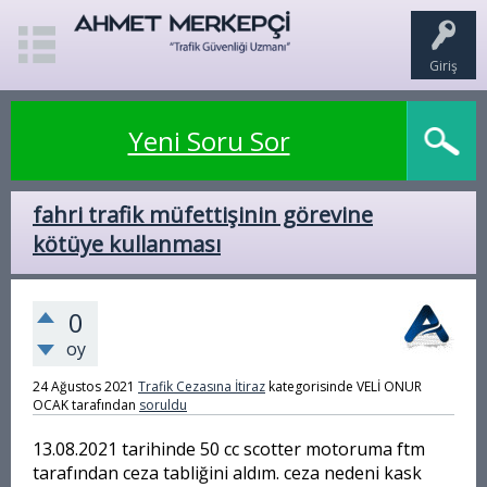
Giriş
Yeni Soru Sor
fahri trafik müfettişinin görevine
kötüye kullanması
0
oy
24 Ağustos 2021
Trafik Cezasına İtiraz
kategorisinde
VELİ ONUR
OCAK
tarafından
soruldu
13.08.2021 tarihinde 50 cc scotter motoruma ftm
tarafından ceza tabliğini aldım. ceza nedeni kask