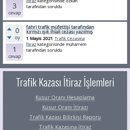
İtiraz
kategorisinde
ozkan
3
tarafından
soruldu
cevap
fahri trafik müfettişi tarafından
0
kırmızı ışık ihlali cezası yazılmış
oy
1 Mayıs 2021
Trafik Cezasına
İtiraz
kategorisinde
muharrem
1
tarafından
soruldu
cevap
Trafik Kazası İtiraz İşlemleri
Kusur Oranı Hesaplama
Kusur Oranı İtirazı
Trafik Kazası Bilirkişi Raporu
Trafik Kazasına İtiraz