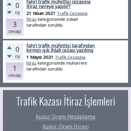
fahri trafik müfettişi cezasına
0
itiraz nereye yapılır?
oy
21 Nisan 2021
Trafik Cezasına
İtiraz
kategorisinde
ozkan
3
tarafından
soruldu
cevap
fahri trafik müfettişi tarafından
0
kırmızı ışık ihlali cezası yazılmış
oy
1 Mayıs 2021
Trafik Cezasına
İtiraz
kategorisinde
muharrem
1
tarafından
soruldu
cevap
Trafik Kazası İtiraz İşlemleri
Kusur Oranı Hesaplama
Kusur Oranı İtirazı