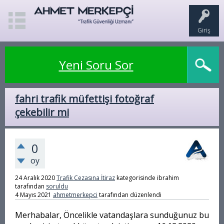
Giriş
Yeni Soru Sor
fahri trafik müfettişi fotoğraf
çekebilir mi
0
oy
24 Aralık 2020
Trafik Cezasına İtiraz
kategorisinde
ibrahim
tarafından
soruldu
4 Mayıs 2021
ahmetmerkepci
tarafından
düzenlendi
Merhabalar, Öncelikle vatandaşlara sunduğunuz bu