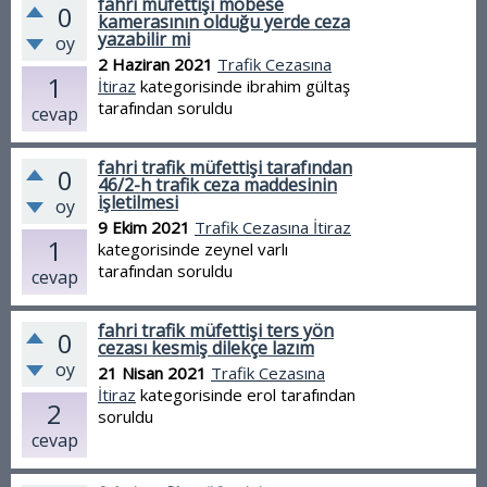
fahri müfettişi mobese
0
kamerasının olduğu yerde ceza
yazabilir mi
oy
2 Haziran 2021
Trafik Cezasına
1
İtiraz
kategorisinde
ibrahim gültaş
tarafından
soruldu
cevap
fahri trafik müfettişi tarafından
0
46/2-h trafik ceza maddesinin
işletilmesi
oy
9 Ekim 2021
Trafik Cezasına İtiraz
1
kategorisinde
zeynel varlı
tarafından
soruldu
cevap
fahri trafik müfettişi ters yön
0
cezası kesmiş dilekçe lazım
oy
21 Nisan 2021
Trafik Cezasına
İtiraz
kategorisinde
erol
tarafından
2
soruldu
cevap