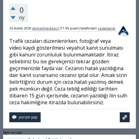
0
oy
26 Aralık 2020
ahmetmerkepci
(
71.9k
puan)
tarafından
cevaplandı
Trafik cezaları düzenlenirken, fotoğraf veya
video kaydı gösterilmesi veyahut kanıt sunulması
gibi kanuni zorunluluk bulunmamaktadır. İtiraz
sebebiniz bu ise gerekçenizi tekrar gözden
geçirmenizde fayda var. Cezanın hatalı yazıldığına
dair kanıt sunarsanız cezanız iptal olur. Ancak sizin
belirttiğiniz durum için ceza hatalı yazılmış demek
pek mümkün değil. Ceza tebliğ edildiği tarihten
itibaren 15 gün içerisinde, cezanın yazıldığı ilin sulh
ceza hakimliğine itirazda bulunabilirsiniz.
İlgili sorular