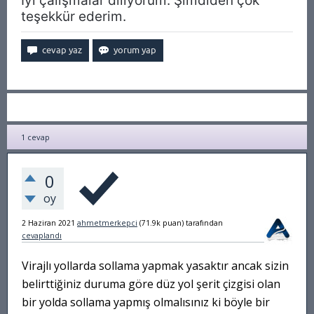
İyi çalışmalar diliyorum. Şimdiden çok
teşekkür ederim.
1
cevap
0
oy
2 Haziran 2021
ahmetmerkepci
(
71.9k
puan)
tarafından
cevaplandı
Virajlı yollarda sollama yapmak yasaktır ancak sizin
belirttiğiniz duruma göre düz yol şerit çizgisi olan
bir yolda sollama yapmış olmalısınız ki böyle bir