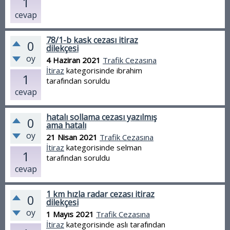
1
cevap
78/1-b kask cezası itiraz
0
dilekçesi
oy
4 Haziran 2021
Trafik Cezasına
İtiraz
kategorisinde
ibrahim
1
tarafından
soruldu
cevap
hatalı sollama cezası yazılmış
0
ama hatalı
oy
21 Nisan 2021
Trafik Cezasına
İtiraz
kategorisinde
selman
1
tarafından
soruldu
cevap
1 km hızla radar cezası itiraz
0
dilekçesi
oy
1 Mayıs 2021
Trafik Cezasına
İtiraz
kategorisinde
aslı
tarafından