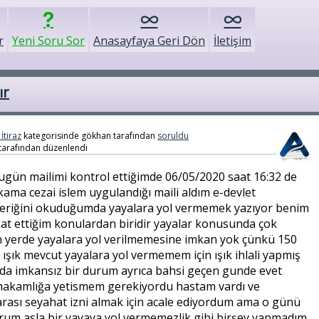
r
Yeni Soru Sor
Anasayfaya Geri Dön
İletişim
ır
İtiraz
kategorisinde
gökhan
tarafından
soruldu
tarafından
düzenlendi
ün mailimi kontrol ettiğimde 06/05/2020 saat 16:32 de
ma cezai islem uygulandığı maili aldım e-devlet
eriğini okuduğumda yayalara yol vermemek yazıyor benim
kat ettiğim konulardan biridir yayalar konusunda çok
en yerde yayalara yol verilmemesine imkan yok çünkü 150
ı ışık mevcut yayalara yol vermemem için ışık ihlali yapmış
da imkansız bir durum ayrıca bahsi geçen gunde evet
aymakamlığa yetismem gerekiyordu hastam vardı ve
rası seyahat izni almak için acale ediyordum ama o günü
orum asla bir yayaya yol vermemezlik gibi birşey yapmadım