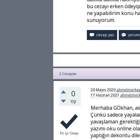
bu cezayı erken ödeyi
ne yapabilirim konu ha
sunuyorum.
2
Cevaplar
20 Mayıs 2020
ahmetmerke
0
17 Haziran 2021
ahmetmerk
oy
Merhaba GÖkhan, aslı
Çünkü sadece yayalar
yavaşlaman gerektiği
yazımı oku online ol
En İyi Cevap
yaptığın dekontu dil