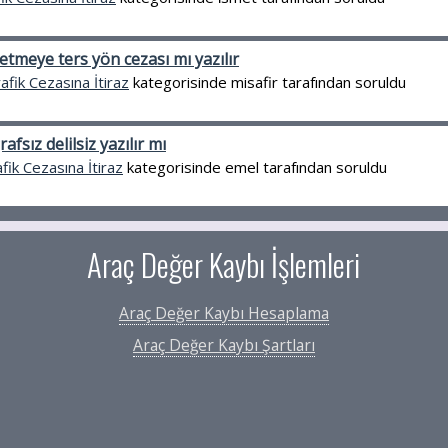
tmeye ters yön cezası mı yazılır
afik Cezasına İtiraz
kategorisinde
misafir
tarafından
soruldu
afsız delilsiz yazılır mı
fik Cezasına İtiraz
kategorisinde
emel
tarafından
soruldu
Araç Değer Kaybı İşlemleri
Araç Değer Kaybı Hesaplama
Araç Değer Kaybı Şartları