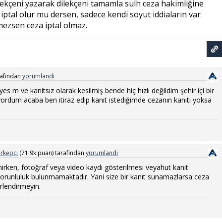
erekçeni yazarak dilekçeni tamamla sulh ceza hakimliğine
ptal olur mu dersen, sadece kendi soyut iddiaların var
mezsen ceza iptal olmaz.
rafından
yorumlandı
s m ve kanitsız olarak kesilmiş bende hiç hızlı değildim şehir içi bir
yordum acaba ben itiraz edip kanıt istediğimde cezanın kanıtı yoksa
rkepci
(
71.9k
puan)
tarafından
yorumlandı
nirken, fotoğraf veya video kaydı gösterilmesi veyahut kanıt
zorunluluk bulunmamaktadır. Yani size bir kanıt sunamazlarsa ceza
erlendirmeyin.