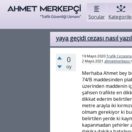
Sorular
Kategorile
yaya geçidi cezası nasıl yazıl
19 Mayıs 2020
Trafik Cezasına 
0
2 Mayıs 2021
ahmetmerkepci
oy
Merhaba Ahmet bey bug
74/B maddesinden plaka
üzerinden maddenin iç
şahsen trafikte en dik
dikkat ederim belirtil
metre arayla iki kırmız
olmam gerekiyor ki bu
belirtilen yerde ki k
kapanmadan şehirler a
dakika dakika hatırlıy