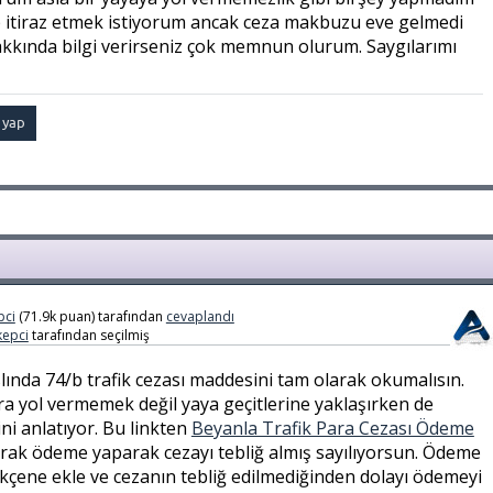
p itiraz etmek istiyorum ancak ceza makbuzu eve gelmedi
kkında bilgi verirseniz çok memnun olurum. Saygılarımı
pci
(
71.9k
puan)
tarafından
cevaplandı
epci
tarafından
seçilmiş
nda 74/b trafik cezası maddesini tam olarak okumalısın.
a yol vermemek değil yaya geçitlerine yaklaşırken de
ni anlatıyor. Bu linkten
Beyanla Trafik Para Cezası Ödeme
arak ödeme yaparak cezayı tebliğ almış sayılıyorsun. Ödeme
ekçene ekle ve cezanın tebliğ edilmediğinden dolayı ödemeyi