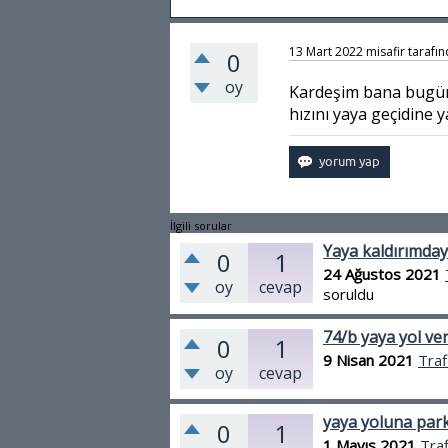
13 Mart 2022
misafir
tarafı
0
oy
Kardeşim bana bugün 
hızını yaya geçidine 
İlgili sorular
Yaya kaldırımday
0
1
24 Ağustos 2021
oy
cevap
soruldu
74/b yaya yol ve
0
1
9 Nisan 2021
Traf
oy
cevap
yaya yoluna park
0
1
1 Mayıs 2021
Traf