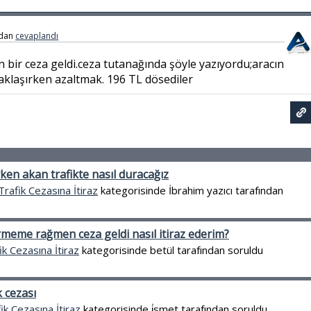
ndan
cevaplandı
bir ceza geldi.ceza tutanağında şöyle yazıyordu;aracın
yaklaşırken azaltmak. 196 TL dösediler
ken akan trafikte nasıl duracağız
Trafik Cezasına İtiraz
kategorisinde
İbrahim yazıcı
tarafından
rmeme rağmen ceza geldi nasıl itiraz ederim?
ik Cezasına İtiraz
kategorisinde
betül
tarafından
soruldu
 cezası
ik Cezasına İtiraz
kategorisinde
i̇smet
tarafından
soruldu