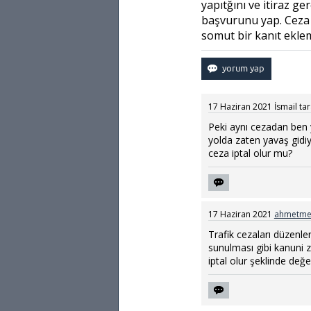
yapıtğını ve itiraz g
başvurunu yap. Ceza i
somut bir kanıt ekle
17 Haziran 2021
İsmail
ta
Peki aynı cezadan ben ye
yolda zaten yavaş gidi
ceza iptal olur mu?
17 Haziran 2021
ahmetme
Trafik cezaları düzenle
sunulması gibi kanuni 
iptal olur şeklinde değ