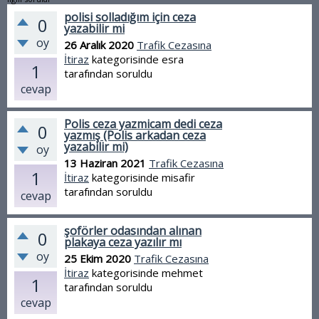
polisi solladığım için ceza
0
yazabilir mi
oy
26 Aralık 2020
Trafik Cezasına
İtiraz
kategorisinde
esra
1
tarafından
soruldu
cevap
Polis ceza yazmicam dedi ceza
0
yazmış (Polis arkadan ceza
yazabilir mi)
oy
13 Haziran 2021
Trafik Cezasına
1
İtiraz
kategorisinde
misafir
tarafından
soruldu
cevap
şoförler odasından alınan
0
plakaya ceza yazılır mı
oy
25 Ekim 2020
Trafik Cezasına
İtiraz
kategorisinde
mehmet
1
tarafından
soruldu
cevap