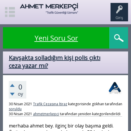
Giriş
Yeni Soru Sor
Kavşakta solladığım kişi polis çıktı
ceza yazar mı?
0
oy
30 Nisan 2021
Trafik Cezasına İtiraz
kategorisinde
gökhan
tarafından
soruldu
30 Nisan 2021
ahmetmerkepci
tarafından
yeniden kategorilendirildi
merhaba ahmet bey. ilginç bir olay başıma geldi.