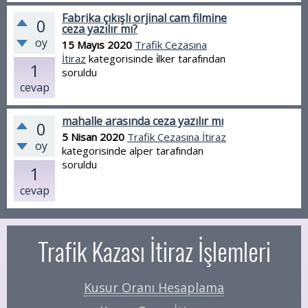
Fabrika çıkışlı orjinal cam filmine
0
ceza yazılır mı?
oy
15 Mayıs 2020
Trafik Cezasına
İtiraz
kategorisinde
i̇lker
tarafından
1
soruldu
cevap
mahalle arasında ceza yazılır mı
0
5 Nisan 2020
Trafik Cezasına İtiraz
oy
kategorisinde
alper
tarafından
soruldu
1
cevap
Trafik Kazası İtiraz İşlemleri
Kusur Oranı Hesaplama