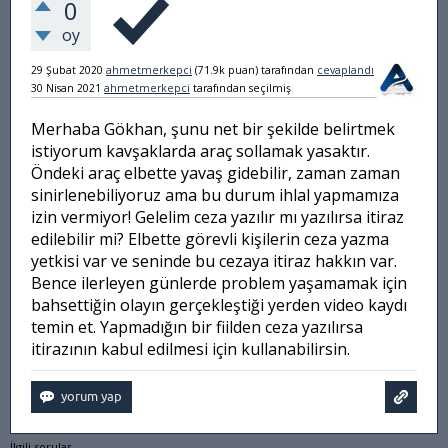
0
oy
29 Şubat 2020
ahmetmerkepci
(
71.9k
puan)
tarafından
cevaplandı
30 Nisan 2021
ahmetmerkepci
tarafından
seçilmiş
Merhaba Gökhan, şunu net bir şekilde belirtmek
istiyorum kavşaklarda araç sollamak yasaktır.
Öndeki araç elbette yavaş gidebilir, zaman zaman
sinirlenebiliyoruz ama bu durum ihlal yapmamıza
izin vermiyor! Gelelim ceza yazılır mı yazılırsa itiraz
edilebilir mi? Elbette görevli kişilerin ceza yazma
yetkisi var ve seninde bu cezaya itiraz hakkın var.
Bence ilerleyen günlerde problem yaşamamak için
bahsettiğin olayın gerçekleştiği yerden video kaydı
temin et. Yapmadığın bir fiilden ceza yazılırsa
itirazının kabul edilmesi için kullanabilirsin.
İlgili sorular