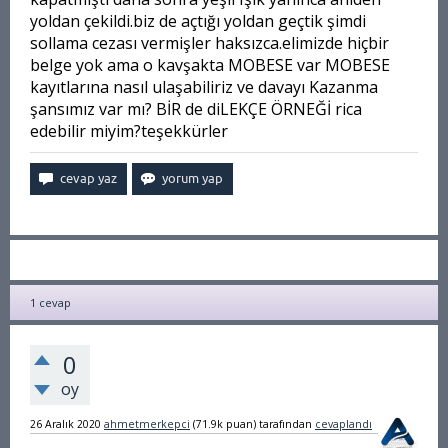
yoldan çekildi.biz de açtığı yoldan geçtik şimdi
sollama cezası vermişler haksızca.elimizde hiçbir
belge yok ama o kavşakta MOBESE var MOBESE
kayıtlarına nasıl ulaşabiliriz ve davayı Kazanma
şansımız var mı? BİR de diLEKÇE ÖRNEĞİ rica
edebilir miyim?teşekkürler
1
cevap
0
oy
26 Aralık 2020
ahmetmerkepci
(
71.9k
puan)
tarafından
cevaplandı