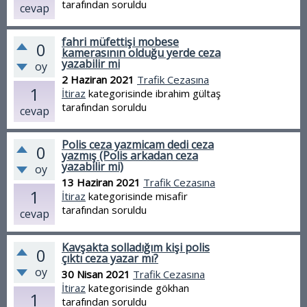
tarafından
soruldu
cevap
fahri müfettişi mobese
0
kamerasının olduğu yerde ceza
yazabilir mi
oy
2 Haziran 2021
Trafik Cezasına
1
İtiraz
kategorisinde
ibrahim gültaş
tarafından
soruldu
cevap
Polis ceza yazmicam dedi ceza
0
yazmış (Polis arkadan ceza
yazabilir mi)
oy
13 Haziran 2021
Trafik Cezasına
1
İtiraz
kategorisinde
misafir
tarafından
soruldu
cevap
Kavşakta solladığım kişi polis
0
çıktı ceza yazar mı?
oy
30 Nisan 2021
Trafik Cezasına
İtiraz
kategorisinde
gökhan
1
tarafından
soruldu