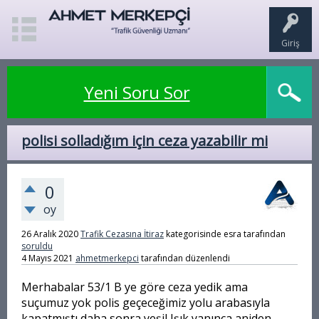
Giriş
Yeni Soru Sor
polisi solladığım için ceza yazabilir mi
0
oy
26 Aralık 2020
Trafik Cezasına İtiraz
kategorisinde
esra
tarafından
soruldu
4 Mayıs 2021
ahmetmerkepci
tarafından
düzenlendi
Merhabalar 53/1 B ye göre ceza yedik ama
suçumuz yok polis geçeceğimiz yolu arabasıyla
kapatmıştı daha sonra yeşil Işık yanınca aniden