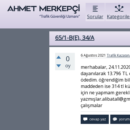
Sorular
Kategorile
65/1-B(E), 34/A
6 Ağustos 2021
Trafik Kazasına
0
oy
merhabalar, 24.11.2020
dayanılarak 13.796 TL
ödedim. öğrendiğim bilg
maddeden ise 314 tl k
için ne yapmam gerekli
yazmışlar.alibatall@gm
çalışmalar