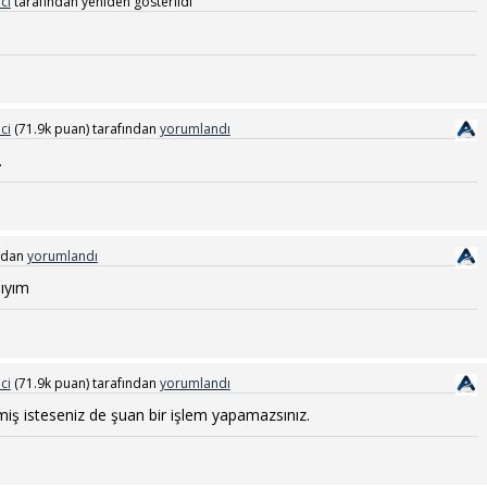
ci
tarafından
yeniden gösterildi
ci
(
71.9k
puan)
tarafından
yorumlandı
.
ndan
yorumlandı
ıyım
ci
(
71.9k
puan)
tarafından
yorumlandı
ş isteseniz de şuan bir işlem yapamazsınız.