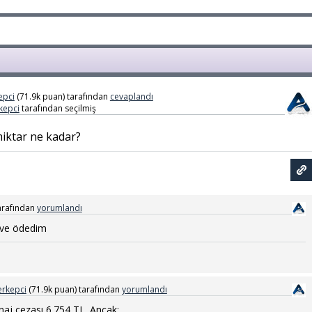
epci
(
71.9k
puan)
tarafından
cevaplandı
kepci
tarafından
seçilmiş
iktar ne kadar?
arafından
yorumlandı
ı ve ödedim
rkepci
(
71.9k
puan)
tarafından
yorumlandı
naj cezası 6.754 TL. Ancak;