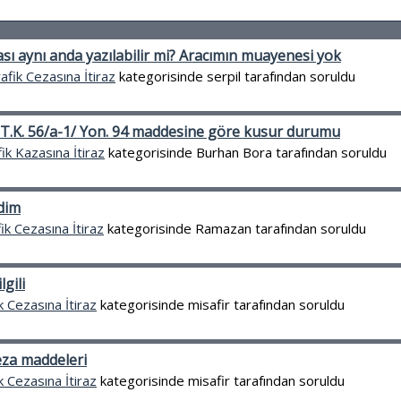
ası aynı anda yazılabilir mi? Aracımın muayenesi yok
afik Cezasına İtiraz
kategorisinde
serpil
tarafından
soruldu
.T.K. 56/a-1/ Yon. 94 maddesine göre kusur durumu
ik Kazasına İtiraz
kategorisinde
Burhan Bora
tarafından
soruldu
dim
ik Cezasına İtiraz
kategorisinde
Ramazan
tarafından
soruldu
lgili
k Cezasına İtiraz
kategorisinde
misafir
tarafından
soruldu
eza maddeleri
k Cezasına İtiraz
kategorisinde
misafir
tarafından
soruldu