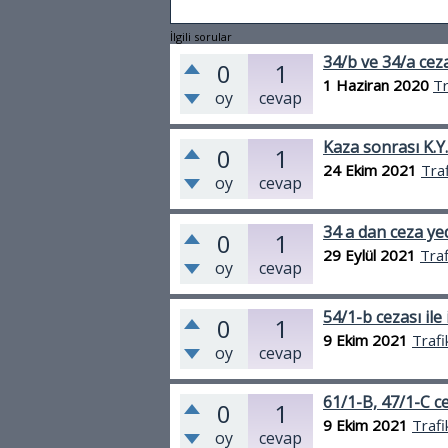
İlgili sorular
34/b ve 34/a cez
0
1
1 Haziran 2020
Tr
oy
cevap
Kaza sonrası K.Y
0
1
24 Ekim 2021
Traf
oy
cevap
34 a dan ceza ye
0
1
29 Eylül 2021
Traf
oy
cevap
54/1-b cezası ile i
0
1
9 Ekim 2021
Trafi
oy
cevap
61/1-B, 47/1-C c
0
1
9 Ekim 2021
Trafi
oy
cevap