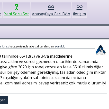
r
Yeni Soru Sor
Anasayfaya Geri Dön
İletişim
 İtiraz
kategorisinde
abattal
tarafından
soruldu
 tarihinde 65/1B(E) ve 34/a maddelerine
 ceza aldım ve süresi geçmeden o tarihlerde zamanında
iye göre 2020 için tonaj cezası en fazla 5510 tl imiş diğer
üsur bir şey ödemem gerekliymiş. fazladan ödediğim miktar
? taşıdığım yükün sahibinin cezasını da mı bana
ail.com mail adresim cevap verirseniz çok mutlu olurum.iyi