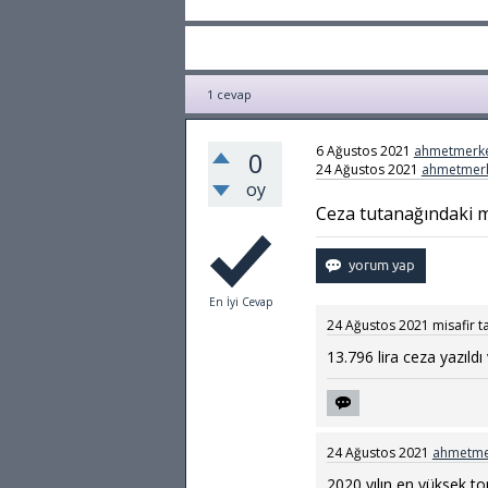
1
cevap
6 Ağustos 2021
ahmetmerk
0
24 Ağustos 2021
ahmetmer
oy
Ceza tutanağındaki m
En İyi Cevap
24 Ağustos 2021
misafir
t
13.796 lira ceza yazıld
24 Ağustos 2021
ahmetme
2020 yılın en yüksek to