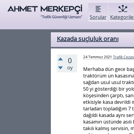
Sorular
Kategorile
Kazada suçluluk oranı
24 Temmuz 2021
Trafik Cezası
0
oy
Merhaba dün gece başım
traktörüm ün kasasına
sağdan usul usul traktö
50 yi gösterdiği bir yo
köşesinden çarptı, san
etkisiyle kasa devrild
tarladan topladığım 7 
dağıldı kasada aynı ser
kasamın üstünde asılı k
takılı kalmış servisin