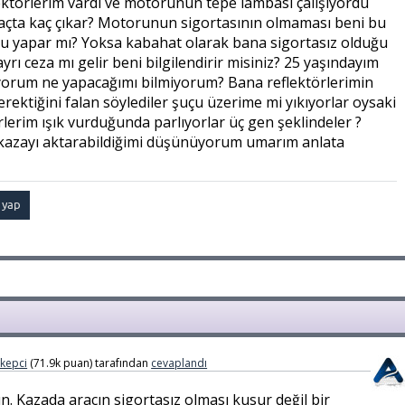
ektörlerim vardı ve motorunun tepe lambası çalışıyordu
kaçta kaç çıkar? Motorunun sigortasının olmaması beni bu
lu yapar mı? Yoksa kabahat olarak bana sigortasız olduğu
ayrı ceza mı gelir beni bilgilendirir misiniz? 25 yaşındayım
riyorum ne yapacağımı bilmiyorum? Bana reflektörlerimin
erektiğini falan söylediler şuçu üzerime mi yıkıyorlar oysaki
rlerim ışık vurduğunda parlıyorlar üç gen şeklindeler ?
e kazayı aktarabildiğimi düşünüyorum umarım anlata
kepci
(
71.9k
puan)
tarafından
cevaplandı
n. Kazada aracın sigortasız olması kusur değil bir