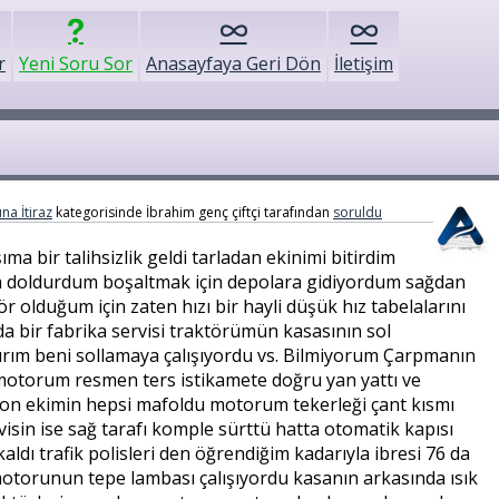
r
Yeni Soru Sor
Anasayfaya Geri Dön
İletişim
na İtiraz
kategorisinde
İbrahim genç çiftçi
tarafından
soruldu
a bir talihsizlik geldi tarladan ekinimi bitirdim
 doldurdum boşaltmak için depolara gidiyordum sağdan
r olduğum için zaten hızı bir hayli düşük hız tabelalarını
lda bir fabrika servisi traktörümün kasasının sol
ırım beni sollamaya çalışıyordu vs. Bilmiyorum Çarpmanın
i motorum resmen ters istikamete doğru yan yattı ve
ton ekimin hepsi mafoldu motorum tekerleği çant kısmı
visin ise sağ tarafı komple sürttü hatta otomatik kapısı
aldı trafik polisleri den öğrendiğim kadarıyla ibresi 76 da
, motorunun tepe lambası çalışıyordu kasanın arkasında ısık