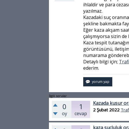
ihlaldir ve para cezas
yazılmaz.
Kazadaki suç oranına
şekline bakmakta fay
Eğer kaza akşam saat
çalışmıyorsa sizin de
Kaza tespit tutanağını
görüntüsünü, iletişi
numarama gönderebilir
Detaylı bilgi için;
Trafi
ederim.
İlgili sorular
Kazada kusur o
0
1
2 Şubat 2022
Traf
oy
cevap
kaza suçluluk or