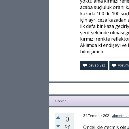
yoktu ama kırmızı refl
acaba suçluluk oranı 
kazada 100 de 100 suç
için ayrı ceza kazadan 
ilk defa bir kaza geçi
şerit şeklinde olması g
kırmızı renkte reflektö
Aklımda ki endişeyi v
bilmişimdir.
1
cevap
24 Temmuz 2021
ahmetmer
0
oy
Öncelikle geçmiş olsu