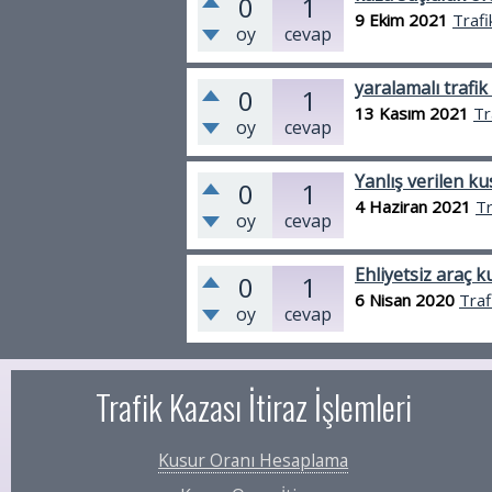
0
1
9 Ekim 2021
Trafi
oy
cevap
yaralamalı trafik
0
1
13 Kasım 2021
Tr
oy
cevap
Yanlış verilen ku
0
1
4 Haziran 2021
Tr
oy
cevap
Ehliyetsiz araç 
0
1
6 Nisan 2020
Traf
oy
cevap
Trafik Kazası İtiraz İşlemleri
Kusur Oranı Hesaplama