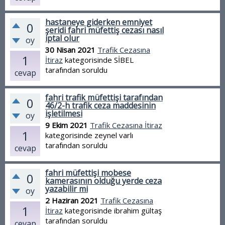
hastaneye giderken emniyet
0
şeridi fahri müfettiş cezası nasıl
iptal olur
oy
30 Nisan 2021
Trafik Cezasına
1
İtiraz
kategorisinde
SİBEL
tarafından
soruldu
cevap
fahri trafik müfettişi tarafından
0
46/2-h trafik ceza maddesinin
işletilmesi
oy
9 Ekim 2021
Trafik Cezasına İtiraz
1
kategorisinde
zeynel varlı
tarafından
soruldu
cevap
fahri müfettişi mobese
0
kamerasının olduğu yerde ceza
yazabilir mi
oy
2 Haziran 2021
Trafik Cezasına
1
İtiraz
kategorisinde
ibrahim gültaş
tarafından
soruldu
cevap