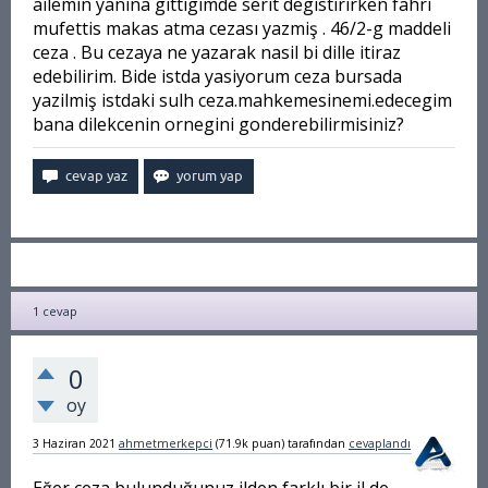
ailemin yanina gittigimde serit degistirirken fahri
mufettis makas atma cezası yazmiş . 46/2-g maddeli
ceza . Bu cezaya ne yazarak nasil bi dille itiraz
edebilirim. Bide istda yasiyorum ceza bursada
yazilmiş istdaki sulh ceza.mahkemesinemi.edecegim
bana dilekcenin ornegini gonderebilirmisiniz?
1
cevap
0
oy
3 Haziran 2021
ahmetmerkepci
(
71.9k
puan)
tarafından
cevaplandı