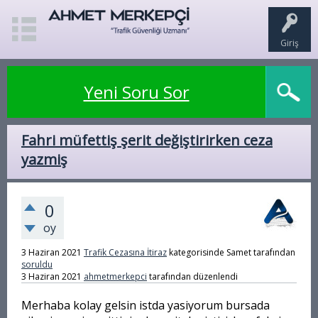
Giriş
Yeni Soru Sor
Fahri müfettiş şerit değiştirirken ceza
yazmiş
0
oy
3 Haziran 2021
Trafik Cezasına İtiraz
kategorisinde
Samet
tarafından
soruldu
3 Haziran 2021
ahmetmerkepci
tarafından
düzenlendi
Merhaba kolay gelsin istda yasiyorum bursada