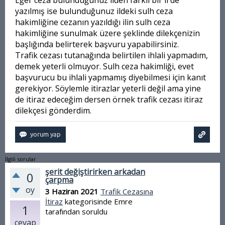
Eğer ceza bulunduğunuz ilden farklı bir il de
yazılmış ise bulunduğunuz ildeki sulh ceza
hakimliğine cezanın yazıldığı ilin sulh ceza
hakimliğine sunulmak üzere şeklinde dilekçenizin
başlığında belirterek başvuru yapabilirsiniz.
Trafik cezası tutanağında belirtilen ihlali yapmadım,
demek yeterli olmuyor. Sulh ceza hakimliği, evet
başvurucu bu ihlali yapmamış diyebilmesi için kanıt
gerekiyor. Söylemle itirazlar yeterli değil ama yine
de itiraz edeceğim dersen örnek trafik cezası itiraz
dilekçesi gönderdim.
İlgili sorular
şerit değiştirirken arkadan
0
çarpma
oy
3 Haziran 2021
Trafik Cezasına
İtiraz
kategorisinde
Emre
1
tarafından
soruldu
cevap