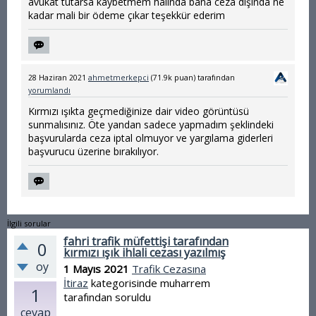
avukat tutarsa kaybetmem halinda bana ceza dışında ne
kadar mali bir ödeme çıkar teşekkür ederim
28 Haziran 2021
ahmetmerkepci
(
71.9k
puan)
tarafından
yorumlandı
Kırmızı ışıkta geçmediğinize dair video görüntüsü
sunmalısınız. Öte yandan sadece yapmadım şeklindeki
başvurularda ceza iptal olmuyor ve yargılama giderleri
başvurucu üzerine bırakılıyor.
İlgili sorular
fahri trafik müfettişi tarafından
0
kırmızı ışık ihlali cezası yazılmış
oy
1 Mayıs 2021
Trafik Cezasına
İtiraz
kategorisinde
muharrem
1
tarafından
soruldu
cevap