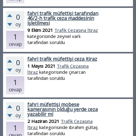
fahri trafik müfettişi tarafından
0
46/2-h trafik ceza maddesinin
işletilmesi
oy
9 Ekim 2021
Trafik Cezasına İtiraz
1
kategorisinde
zeynel varlı
tarafından
soruldu
cevap
fahri trafik müfettişi ceza itiraz
0
1 Mayıs 2021
Trafik Cezasına
oy
İtiraz
kategorisinde
çınarcan
tarafından
soruldu
1
cevap
fahri müfettişi mobese
0
kamerasının olduğu yerde ceza
yazabilir mi
oy
2 Haziran 2021
Trafik Cezasına
1
İtiraz
kategorisinde
ibrahim gültaş
tarafından
soruldu
cevap