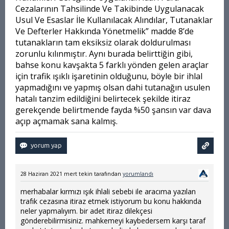
Cezalarının Tahsilinde Ve Takibinde Uygulanacak
Usul Ve Esaslar İle Kullanılacak Alındılar, Tutanaklar
Ve Defterler Hakkında Yönetmelik” madde 8’de
tutanakların tam eksiksiz olarak doldurulması
zorunlu kılınmıştır. Aynı burada belirttiğin gibi,
bahse konu kavşakta 5 farklı yönden gelen araçlar
için trafik ışıklı işaretinin olduğunu, böyle bir ihlal
yapmadığını ve yapmış olsan dahi tutanağın usulen
hatalı tanzim edildiğini belirtecek şekilde itiraz
gerekçende belirtmende fayda %50 şansın var dava
açıp açmamak sana kalmış.
28 Haziran 2021
mert tekin
tarafından
yorumlandı
merhabalar kırmızı ışık ihlali sebebi ile aracıma yazılan
trafık cezasına itiraz etmek istiyorum bu konu hakkında
neler yapmalıyım. bir adet itiraz dilekçesi
gönderebilirmisiniz. mahkemeyi kaybedersem karşı taraf