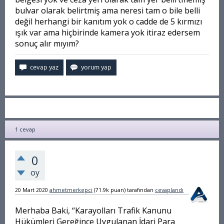
bulvar olarak belirtmiş ama neresi tam o bile belli
değil herhangi bir kanıtım yok o cadde de 5 kırmızı
ışık var ama hiçbirinde kamera yok itiraz edersem
sonuç alır mıyım?
1
cevap
0
oy
20 Mart 2020
ahmetmerkepci
(
71.9k
puan)
tarafından
cevaplandı
Merhaba Baki, “Karayolları Trafik Kanunu
Hükümleri Gereğince Uygulanan İdari Para