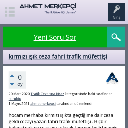
Giriş
Yeni Soru Sor
kırmızı ışık ceza fahri trafik müfettişi
0
oy
20 Mart 2020
Trafik Cezasına İtiraz
kategorisinde
baki
tarafından
soruldu
1 Mayıs 2021
ahmetmerkepci
tarafından
düzenlendi
hocam merhaba kırmızı ışıkta geçtiğime dair ceza
geldi cezayı yazan fahri trafik müfettişi . Hiçbir
belgesi yok ve ceza yeri olarak tam yer belirtmemiş