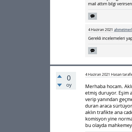
mail attım bilgi verirse
4 Haziran 2021
ahmetmer
Gerekli incelemeleri yap
4 Haziran 2021
Hasan
taraf
0
oy
Merhaba hocam.. Aklı
etmiş duruyor. Eşim a
verip yanından geçme
duran araca sürtüyor
aklın trafikte ana ca
komisyon yine normal
bu olayda mahkemey