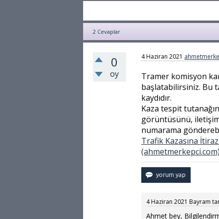
2
Cevaplar
4 Haziran 2021
ahmetmerke
0
oy
Tramer komisyon kara
başlatabilirsiniz. Bu
kaydıdır.
Kaza tespit tutanağını
görüntüsünü, iletişi
numarama gönderebilir
Trafik Kazasına İtira
(ahmetmerkepci.com
4 Haziran 2021
Bayram
ta
Ahmet bey, Bilgilendirm