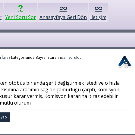
r
Yeni Soru Sor
Anasayfaya Geri Dön
İletişim
 İtiraz
kategorisinde
Bayram
tarafından
soruldu
en otobüs bir anda şerit değiştirmek istedi ve o hızla
 kısmına aracımın sağ ön çamurluğu çarptı, komisyon
kusur karar vermiş. Komisyon kararına itiraz edebilir
z mutlu olurum.