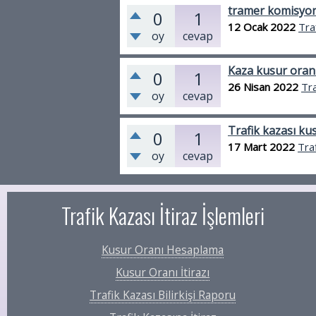
tramer komisyon
0
1
12 Ocak 2022
Tra
oy
cevap
Kaza kusur oranı
0
1
26 Nisan 2022
Tra
oy
cevap
Trafik kazası kus
0
1
17 Mart 2022
Tra
oy
cevap
Trafik Kazası İtiraz İşlemleri
Kusur Oranı Hesaplama
Kusur Oranı İtirazı
Trafik Kazası Bilirkişi Raporu