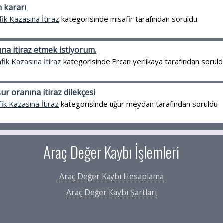
 kararı
fik Kazasına İtiraz
kategorisinde
misafir
tarafından
soruldu
na itiraz etmek istiyorum.
fik Kazasına İtiraz
kategorisinde
Ercan yerlikaya
tarafından
soruld
ur oranına itiraz dilekçesi
fik Kazasına İtiraz
kategorisinde
uğur meydan
tarafından
soruldu
Araç Değer Kaybı İşlemleri
Araç Değer Kaybı Hesaplama
Araç Değer Kaybı Şartları