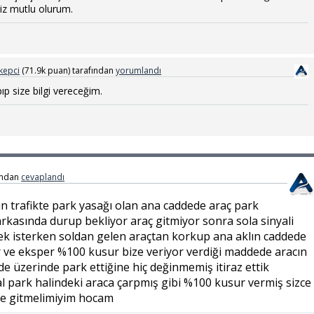
niz mutlu olurum.
kepci
(
71.9k
puan)
tarafından
yorumlandı
ıp size bilgi vereceğim.
ından
cevaplandı
n trafikte park yasağı olan ana caddede araç park
rkasında durup bekliyor araç gitmiyor sonra sola sinyali
k isterken soldan gelen araçtan korkup ana aklın caddede
 ve eksper %100 kusur bize veriyor verdiği maddede aracın
dde üzerinde park ettiğine hiç değinmemiş itiraz ettik
 park halindeki araca çarpmış gibi %100 kusur vermiş sizce
e gitmelimiyim hocam