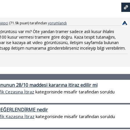
kepci
(
71.9k
puan)
tarafından
yorumlandı
örüntüsü var mı? Öte yandan tramer sadece asli kusur ihlalini
100 kusur vermesi tramere göre doğru. Kaza tespit tutanağını,
 var ise kazaya ait video görüntüsünü, iletişim sayfamda bulunan
app iletişim numarama gönderebilirseniz inceleyip bilgi verebilirim.
unun 28/10 maddesi kararına itiraz edilir mi
fik Cezasına İtiraz
kategorisinde
misafir
tarafından
soruldu
DEĞERLENDİRME nedir
fik Kazasına İtiraz
kategorisinde
misafir
tarafından
soruldu