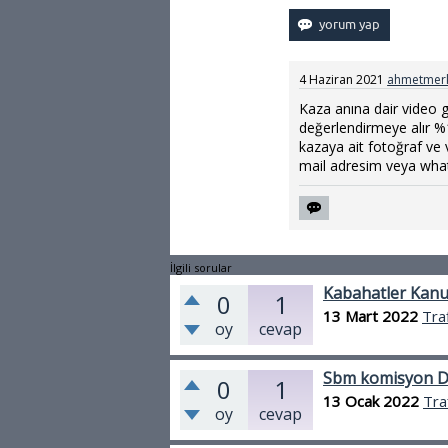
4 Haziran 2021
ahmetmer
Kaza anına dair video g
değerlendirmeye alır %
kazaya ait fotoğraf ve
mail adresim veya whats
İlgili sorular
Kabahatler Kanun
0
1
13 Mart 2022
Tra
oy
cevap
Sbm komisyon 
0
1
13 Ocak 2022
Tra
oy
cevap