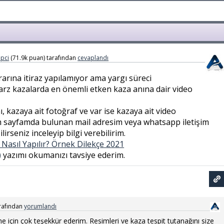
pci
(
71.9k
puan)
tarafından
cevaplandı
rına itiraz yapılamıyor ama yargı süreci
 tarz kazalarda en önemli etken kaza anına dair video
, kazaya ait fotoğraf ve var ise kazaya ait video
m sayfamda bulunan mail adresim veya whatsapp iletişim
seniz inceleyip bilgi verebilirim.
z Nasıl Yapılır? Örnek Dilekçe 2021
)
yazımı okumanızı tavsiye ederim.
rafından
yorumlandı
e için çok teşekkür ederim. Resimleri ve kaza tespit tutanağını size