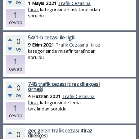
oy
1 Mayıs 2021
Trafik Cezasına
İtiraz
kategorisinde
aslı
tarafından
1
soruldu
cevap
54/1-b cezası ile ilgili
0
9 Ekim 2021
Trafik Cezasına İtiraz
oy
kategorisinde
misafir
tarafından
soruldu
1
cevap
74B trafik cezası itiraz dilekçesi
0
örneği
oy
4 Haziran 2021
Trafik Cezasına
İtiraz
kategorisinde
lema
1
tarafından
soruldu
cevap
geç gelen trafik cezası itiraz
0
dilekçesi