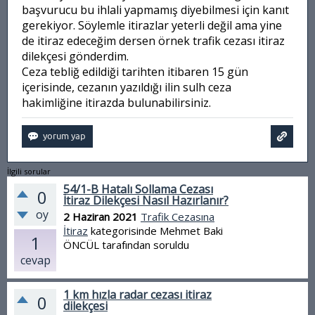
başvurucu bu ihlali yapmamış diyebilmesi için kanıt
gerekiyor. Söylemle itirazlar yeterli değil ama yine
de itiraz edeceğim dersen örnek trafik cezası itiraz
dilekçesi gönderdim.
Ceza tebliğ edildiği tarihten itibaren 15 gün
içerisinde, cezanın yazıldığı ilin sulh ceza
hakimliğine itirazda bulunabilirsiniz.
İlgili sorular
54/1-B Hatalı Sollama Cezası
0
İtiraz Dilekçesi Nasıl Hazırlanır?
oy
2 Haziran 2021
Trafik Cezasına
İtiraz
kategorisinde
Mehmet Baki
1
ÖNCÜL
tarafından
soruldu
cevap
1 km hızla radar cezası itiraz
0
dilekçesi