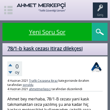
Giriş
Yeni Soru Sor
78/1-b kask cezası itiraz dilekçesi
0
oy
4 Haziran 2021
Trafik Cezasına İtiraz
kategorisinde
ibrahim
tarafından
soruldu
4 Haziran 2021
ahmetmerkepci
tarafından
düzenlendi
Ahmet bey merhaba, 78/1-B cezası yani kask
takmamaktan ceza yazılmış şu ana kadar hiç
kasksız motorsiklet kullanmadım. üstelik ceza