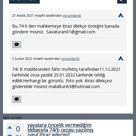
27 Aralık 2021
misafir
tarafından
yorumlandı
Bu 74 b den mahkemeye itiraz dilekçe örneğini banada
gönderir misiniz. Savaturan01@gmail.com
2 Şubat 2022
misafir
tarafından
yorumlandı
74/ B maddesinden fahri müfettiş tarafından11.12.2021
tarihinde ceza yazıldı 25.01.2022 tarihinde tebliğ
edildi.Herhangi bir görüntü foto yok itiraz dilekçesi
göderebilir misiniz malialtun63@hotmail.com
İlgili sorular
yayalara öncelik vermediğim
0
iddiasıyla 74/b cezası yazılmış
nasıl itiraz ederim?