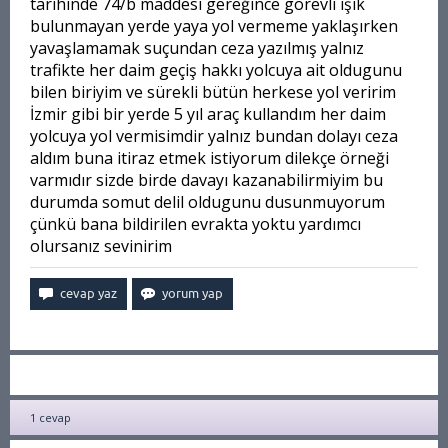
tarihinde 74/b maddesi gereğince görevli ışık
bulunmayan yerde yaya yol vermeme yaklaşırken
yavaşlamamak suçundan ceza yazılmış yalnız
trafikte her daim geçiş hakkı yolcuya ait oldugunu
bilen biriyim ve sürekli bütün herkese yol veririm
İzmir gibi bir yerde 5 yıl araç kullandım her daim
yolcuya yol vermisimdir yalnız bundan dolayı ceza
aldım buna itiraz etmek istiyorum dilekçe örneği
varmıdır sizde birde davayı kazanabilirmiyim bu
durumda somut delil oldugunu dusunmuyorum
çünkü bana bildirilen evrakta yoktu yardımcı
olursanız sevinirim
1
cevap