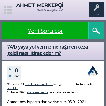
Giriş
Yeni Soru Sor
74/b yaya yol vermeme rağmen ceza
geldi nasıl itiraz ederim?
0
oy
9 Nisan 2021
Trafik Cezasına İtiraz
kategorisinde
betül
tarafından
soruldu
10 Nisan 2021
ahmetmerkepci
tarafından
düzenlendi
Ahmet bey Isparta dan yaziyorum 05.01.2021