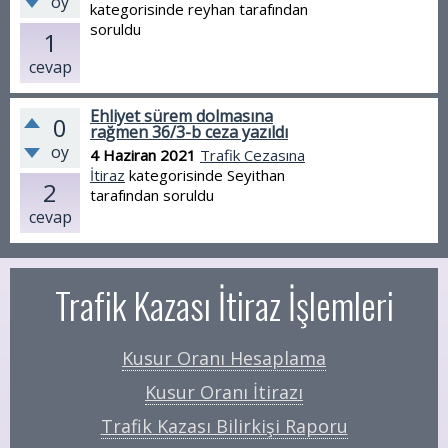
oy
kategorisinde
reyhan
tarafından
soruldu
1
cevap
Ehliyet sürem dolmasına
0
rağmen 36/3-b ceza yazıldı
oy
4 Haziran 2021
Trafik Cezasına
İtiraz
kategorisinde
Seyithan
2
tarafından
soruldu
cevap
Trafik Kazası İtiraz İşlemleri
Kusur Oranı Hesaplama
Kusur Oranı İtirazı
Trafik Kazası Bilirkişi Raporu