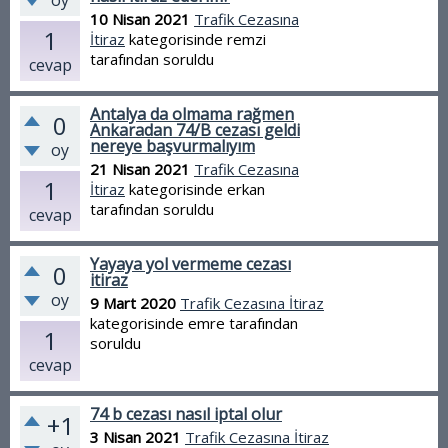
oy
10 Nisan 2021
Trafik Cezasına
1
İtiraz
kategorisinde
remzi
tarafından
soruldu
cevap
Antalya da olmama rağmen
0
Ankaradan 74/B cezası geldi
nereye başvurmalıyım
oy
21 Nisan 2021
Trafik Cezasına
1
İtiraz
kategorisinde
erkan
tarafından
soruldu
cevap
Yayaya yol vermeme cezası
0
itiraz
oy
9 Mart 2020
Trafik Cezasına İtiraz
kategorisinde
emre
tarafından
1
soruldu
cevap
74 b cezası nasıl iptal olur
+1
3 Nisan 2021
Trafik Cezasına İtiraz