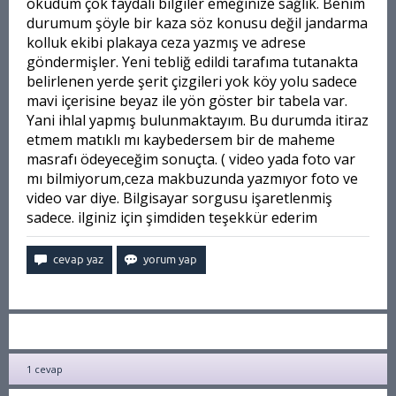
okudum çok faydalı bilgiler emeğinize sağlık. Benim
durumum şöyle bir kaza söz konusu değil jandarma
kolluk ekibi plakaya ceza yazmış ve adrese
göndermişler. Yeni tebliğ edildi tarafıma tutanakta
belirlenen yerde şerit çizgileri yok köy yolu sadece
mavi içerisine beyaz ile yön göster bir tabela var.
Yani ihlal yapmış bulunmaktayım. Bu durumda itiraz
etmem matıklı mı kaybedersem bir de maheme
masrafı ödeyeceğim sonuçta. ( video yada foto var
mı bilmiyorum,ceza makbuzunda yazmıyor foto ve
video var diye.
Bilgisayar sorgusu işaretlenmiş
sadece. ilginiz için şimdiden teşekkür ederim
1
cevap