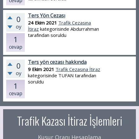
cevap
Ters Yön Cezası
0
24 Ekim 2021
Trafik Cezasına
oy
İtiraz
kategorisinde
Abdurrahman
tarafından
soruldu
1
cevap
Ters yön cezası hakkında
0
9 Ekim 2021
Trafik Cezasına İtiraz
oy
kategorisinde
TUFAN
tarafından
soruldu
1
cevap
Trafik Kazası İtiraz İşlemleri
Kusur Oranı Hesaplama