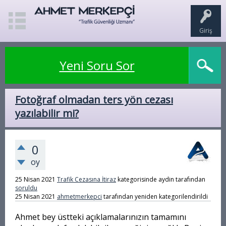
Giriş
Yeni Soru Sor
Fotoğraf olmadan ters yön cezası
yazılabilir mi?
0
oy
25 Nisan 2021
Trafik Cezasına İtiraz
kategorisinde
aydin
tarafından
soruldu
25 Nisan 2021
ahmetmerkepci
tarafından
yeniden kategorilendirildi
Ahmet bey üstteki açıklamalarınızın tamamını