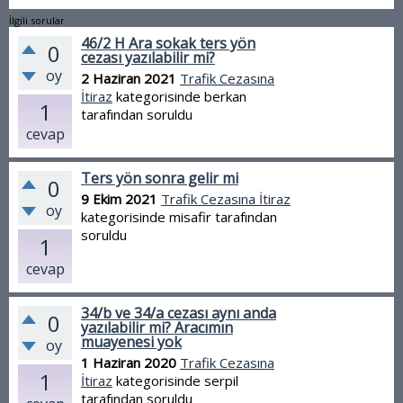
İlgili sorular
46/2 H Ara sokak ters yön
0
cezası yazılabilir mi?
oy
2 Haziran 2021
Trafik Cezasına
İtiraz
kategorisinde
berkan
1
tarafından
soruldu
cevap
Ters yön sonra gelir mi
0
9 Ekim 2021
Trafik Cezasına İtiraz
oy
kategorisinde
misafir
tarafından
soruldu
1
cevap
34/b ve 34/a cezası aynı anda
0
yazılabilir mi? Aracımın
muayenesi yok
oy
1 Haziran 2020
Trafik Cezasına
1
İtiraz
kategorisinde
serpil
tarafından
soruldu