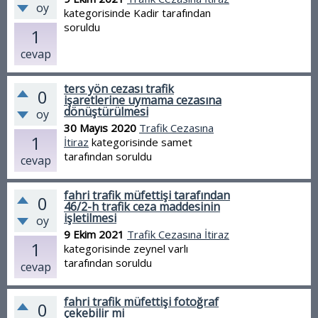
oy
kategorisinde
Kadir
tarafından
soruldu
1
cevap
ters yön cezası trafik
0
işaretlerine uymama cezasına
dönüştürülmesi
oy
30 Mayıs 2020
Trafik Cezasına
1
İtiraz
kategorisinde
samet
tarafından
soruldu
cevap
fahri trafik müfettişi tarafından
0
46/2-h trafik ceza maddesinin
işletilmesi
oy
9 Ekim 2021
Trafik Cezasına İtiraz
1
kategorisinde
zeynel varlı
tarafından
soruldu
cevap
fahri trafik müfettişi fotoğraf
0
çekebilir mi