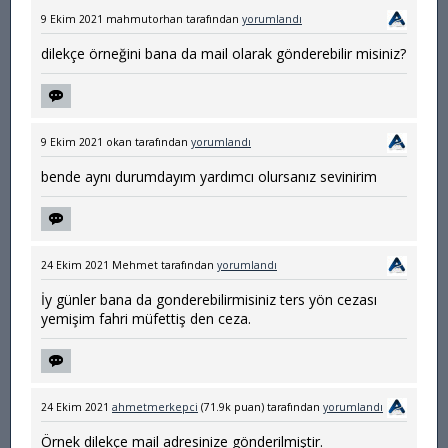
9 Ekim 2021
mahmutorhan
tarafından
yorumlandı
dilekçe örneğini bana da mail olarak gönderebilir misiniz?
9 Ekim 2021
okan
tarafından
yorumlandı
bende aynı durumdayım yardımcı olursanız sevinirim
24 Ekim 2021
Mehmet
tarafından
yorumlandı
İy günler bana da gonderebilirmisiniz ters yön cezası
yemişim fahri müfettiş den ceza.
24 Ekim 2021
ahmetmerkepci
(
71.9k
puan)
tarafından
yorumlandı
Örnek dilekçe mail adresinize gönderilmiştir.