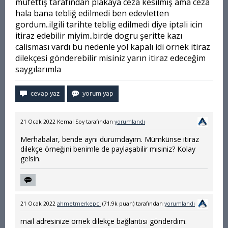
müfettiş tarafından plakaya ceza kesilmiş ama ceza
hala bana tebliğ edilmedi ben edevletten
gordum..ilgili tarihte teblig edilmedi diye iptali icin
itiraz edebilir miyim..birde dogru şeritte kazı
calisması vardı bu nedenle yol kapalı idi örnek itiraz
dilekçesi gönderebilir misiniz yarın itiraz edeceğim
saygılarımla
21 Ocak 2022
Kemal Soy
tarafından
yorumlandı
Merhabalar, bende aynı durumdayım. Mümkünse itiraz
dilekçe örneğini benimle de paylaşabilir misiniz? Kolay
gelsin.
21 Ocak 2022
ahmetmerkepci
(
71.9k
puan)
tarafından
yorumlandı
mail adresinize örnek dilekçe bağlantısı gönderdim.