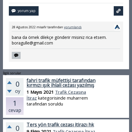
28 Ağustos 2022
misafir
tarafından
yorumlandı
bana da örnek dilekçe gönderir misiniz rica etsem.
boragulle@gmail.com
İlgili sorular
fahri trafik müfettişi tarafından
0
kırmızı ışık ihlali cezası yazılmış
oy
1 Mayıs 2021
Trafik Cezasına
İtiraz
kategorisinde
muharrem
1
tarafından
soruldu
cevap
Ters yön trafik cezası itirazı hk
0
9 Ekim 2021
Trafik Cezasına İtiraz