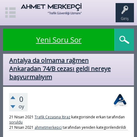
Giriş
Yeni Soru Sor
Antalya da olmama rağmen
Ankaradan 74/B cezası geldi nereye
başvurmalıyım
0
oy
21 Nisan 2021
Trafik Cezasına İtiraz
kategorisinde
erkan
tarafından
soruldu
21 Nisan 2021
ahmetmerkepci
tarafından
yeniden kategorilendirildi