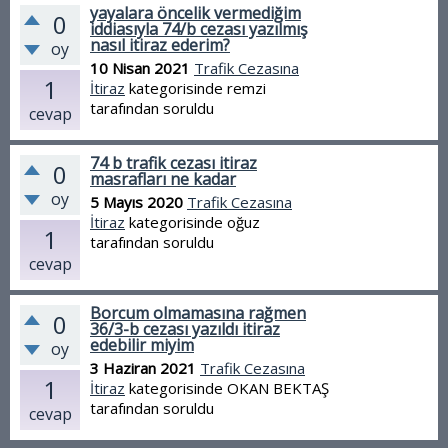
yayalara öncelik vermediğim
0
iddiasıyla 74/b cezası yazılmış
nasıl itiraz ederim?
oy
10 Nisan 2021
Trafik Cezasına
1
İtiraz
kategorisinde
remzi
tarafından
soruldu
cevap
74 b trafik cezası itiraz
0
masrafları ne kadar
oy
5 Mayıs 2020
Trafik Cezasına
İtiraz
kategorisinde
oğuz
1
tarafından
soruldu
cevap
Borcum olmamasına rağmen
0
36/3-b cezası yazıldı itiraz
edebilir miyim
oy
3 Haziran 2021
Trafik Cezasına
1
İtiraz
kategorisinde
OKAN BEKTAŞ
tarafından
soruldu
cevap