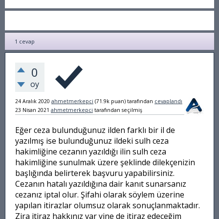
1
cevap
0
oy
24 Aralık 2020
ahmetmerkepci
(
71.9k
puan)
tarafından
cevaplandı
23 Nisan 2021
ahmetmerkepci
tarafından
seçilmiş
Eğer ceza bulunduğunuz ilden farklı bir il de
yazılmış ise bulunduğunuz ildeki sulh ceza
hakimliğine cezanın yazıldığı ilin sulh ceza
hakimliğine sunulmak üzere şeklinde dilekçenizin
başlığında belirterek başvuru yapabilirsiniz.
Cezanın hatalı yazıldığına dair kanıt sunarsanız
cezanız iptal olur. Şifahi olarak söylem üzerine
yapılan itirazlar olumsuz olarak sonuçlanmaktadır.
Zira itiraz hakkınız var yine de itiraz edeceğim