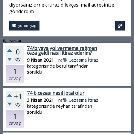
diyorsanız örnek itiraz dilekçesi mail adresinize
gönderdim.
İlgili sorular
74/b yaya yol vermeme rağmen
0
ceza geldi nasıl itiraz ederim?
oy
9 Nisan 2021
Trafik Cezasına İtiraz
kategorisinde
betül
tarafından
1
soruldu
cevap
74 b cezası nasıl iptal olur
+1
3 Nisan 2021
Trafik Cezasına İtiraz
oy
kategorisinde
reyhan
tarafından
soruldu
1
cevap