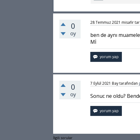
28 Temmuz 2021
misafir
ta
0
oy
ben de aynı muamel
Mİ
7 Eylül 2021
Bay
tarafından
0
oy
Sonuc ne oldu? Bende
İlgili sorular