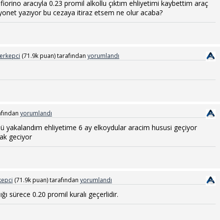
rino aracıyla 0.23 promil alkollu çıktım ehliyetimi kaybettim araç
onet yazıyor bu cezaya itiraz etsem ne olur acaba?
rkepci
(
71.9k
puan)
tarafından
yorumlandı
afından
yorumlandı
olü yakalandım ehliyetime 6 ay elkoydular aracim hususi geçiyor
ak geciyor
epci
(
71.9k
puan)
tarafından
yorumlandı
ı sürece 0.20 promil kuralı geçerlidir.