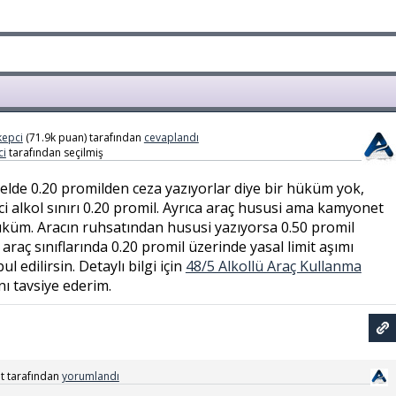
epci
(
71.9k
puan)
tarafından
cevaplandı
i
tarafından
seçilmiş
de 0.20 promilden ceza yazıyorlar diye bir hüküm yok,
i alkol sınırı 0.20 promil. Ayrıca araç hususi ama kamyonet
hüküm. Aracın ruhsatından hususi yazıyorsa 0.50 promil
araç sınıflarında 0.20 promil üzerinde yasal limit aşımı
ul edilirsin. Detaylı bilgi için
48/5 Alkollü Araç Kullanma
 tavsiye ederim.
t
tarafından
yorumlandı