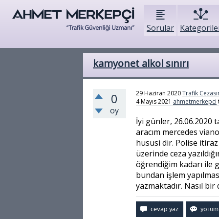
Sorular
Kategorile
kamyonet alkol sınırı
29 Haziran 2020
Trafik Cezasın
0
4 Mayıs 2021
ahmetmerkepci
oy
İyi günler, 26.06.2020 
aracım mercedes vian
hususi dir. Polise itir
üzerinde ceza yazıldığın
öğrendiğim kadarı ile
bundan işlem yapılması 
yazmaktadır. Nasıl bir 