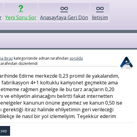
r
Yeni Soru Sor
Anasayfaya Geri Dön
İletişim
a İtiraz
kategorisinde
adnan
tarafından
soruldu
tarafından
düzenlendi
tarihinde Edirne merkezde 0,23 promil ile yakalandım,
o fabrikasyon 4+1 koltuklu kamyonet geçmekte ama
az etmeme rağmen genelge ile bu tarz araçların 0,20
ı ve ehliyetin alınacağını belirtti fakat internetten
 genelgeler kanunun önüne geçemez ve kanun 0,50 ise
gerektiği itiraz halinde ehliyetimin geri verileceği
dilekçe ile nasıl bir yol izlemeliyim. Teşekkür ederim