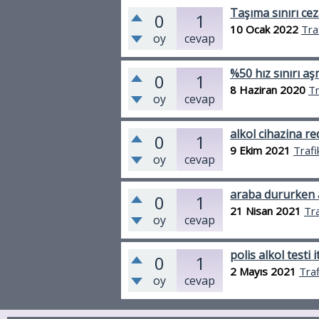
Taşıma sınırı cez
0
1
10 Ocak 2022
Tra
oy
cevap
%50 hız sınırı aş
0
1
8 Haziran 2020
Tr
oy
cevap
alkol cihazina re
0
1
9 Ekim 2021
Trafi
oy
cevap
araba dururken al
0
1
21 Nisan 2021
Tra
oy
cevap
polis alkol testi i
0
1
2 Mayıs 2021
Traf
oy
cevap