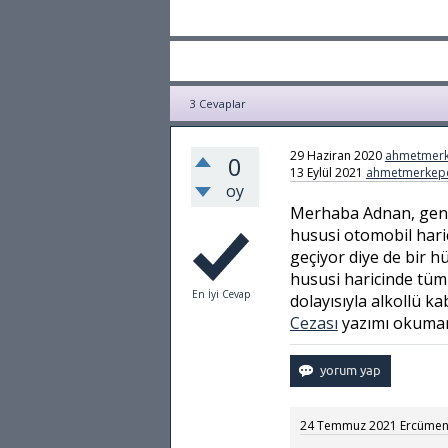
3
Cevaplar
29 Haziran 2020
ahmetmerk
0
13 Eylül 2021
ahmetmerkepc
oy
Merhaba Adnan, genel
hususi otomobil haric
geçiyor diye de bir 
hususi haricinde tüm 
En İyi Cevap
dolayısıyla alkollü kab
Cezası
yazımı okumanı
24 Temmuz 2021
Ercümen