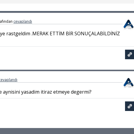
rafından
cevaplandı
eye rastgeldim .MERAK ETTİM BİR SONUÇALABİLDİNİZ
cevaplandı
 aynisini yasadim itiraz etmeye degermi?