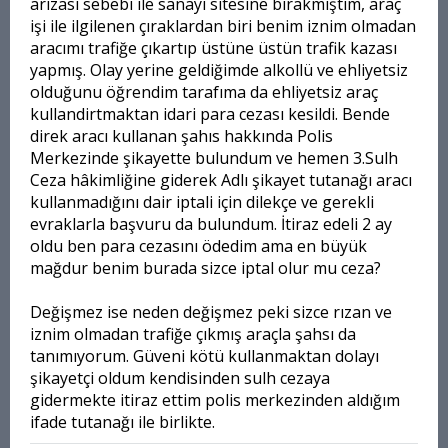
arızası sebebi ile sanayi sitesine bırakmıştım, araç
işi ile ilgilenen çıraklardan biri benim iznim olmadan
aracımı trafiğe çıkartıp üstüne üstün trafik kazası
yapmış. Olay yerine geldiğimde alkollü ve ehliyetsiz
olduğunu öğrendim tarafıma da ehliyetsiz araç
kullandirtmaktan idari para cezası kesildi. Bende
direk aracı kullanan şahıs hakkında Polis
Merkezinde şikayette bulundum ve hemen 3.Sulh
Ceza hâkimliğine giderek Adlı şikayet tutanağı aracı
kullanmadığını dair iptali için dilekçe ve gerekli
evraklarla başvuru da bulundum. İtiraz edeli 2 ay
oldu ben para cezasını ödedim ama en büyük
mağdur benim burada sizce iptal olur mu ceza?
Değişmez ise neden değişmez peki sizce rızan ve
iznim olmadan trafiğe çıkmış araçla şahsı da
tanımıyorum. Güveni kötü kullanmaktan dolayı
şikayetçi oldum kendisinden sulh cezaya
gidermekte itiraz ettim polis merkezinden aldığım
ifade tutanağı ile birlikte.