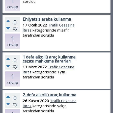
1
soruldu
cevap
Ehliyetsiz araba kullanma
0
17 Ocak 2022
Trafik Cezasına
oy
İtiraz
kategorisinde
misafir
tarafından
soruldu
1
cevap
1 defa alkollü araç kullanma
0
cezası mahkeme kararları
oy
13 Mart 2022
Trafik Cezasına
İtiraz
kategorisinde
Tyfn
1
tarafından
soruldu
cevap
2. defa alkollü araç kullanma
0
26 Kasım 2020
Trafik Cezasına
oy
İtiraz
kategorisinde
yalçın
tarafından
soruldu