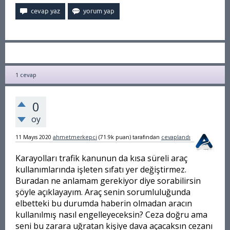
1
cevap
0
oy
11 Mayıs 2020
ahmetmerkepci
(
71.9k
puan)
tarafından
cevaplandı
Karayolları trafik kanunun da kısa süreli araç
kullanımlarında işleten sıfatı yer değiştirmez.
Buradan ne anlamam gerekiyor diye sorabilirsin
şöyle açıklayayım. Araç senin sorumluluğunda
elbetteki bu durumda haberin olmadan aracın
kullanılmış nasıl engelleyeceksin? Ceza doğru ama
seni bu zarara uğratan kişiye dava açacaksın cezanı