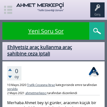
Giriş
Yeni Soru Sor
Ehliyetsiz araç kullanma araç
sahibine ceza iptali
0
oy
10 Mayıs 2020
Trafik Cezasına İtiraz
kategorisinde
emre
tarafından
soruldu
2 Mayıs 2021
ahmetmerkepci
tarafından
düzenlendi
Merhaba Ahmet bey iyi günler, aracımın küçük bir