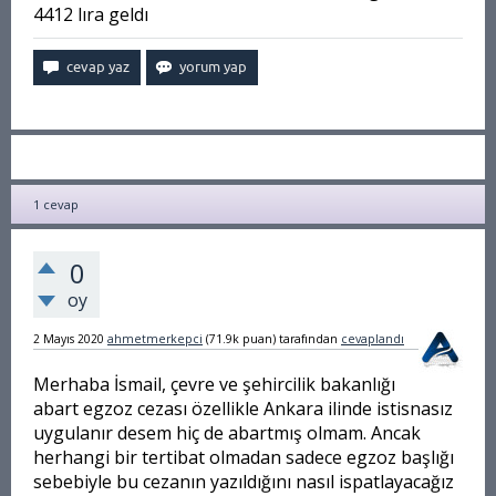
4412 lıra geldı
1
cevap
0
oy
2 Mayıs 2020
ahmetmerkepci
(
71.9k
puan)
tarafından
cevaplandı
Merhaba İsmail,
çevre ve şehircilik bakanlığı
abart egzoz cezası
özellikle Ankara ilinde istisnasız
uygulanır desem hiç de abartmış olmam. Ancak
herhangi bir tertibat olmadan sadece egzoz başlığı
sebebiyle bu cezanın yazıldığını nasıl ispatlayacağız