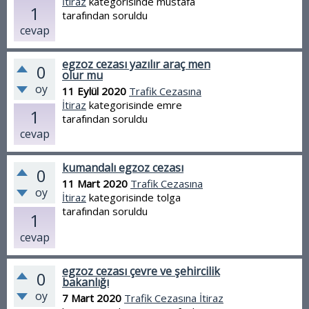
İtiraz
kategorisinde
mustafa
1
tarafından
soruldu
cevap
egzoz cezası yazılır araç men
0
olur mu
oy
11 Eylül 2020
Trafik Cezasına
İtiraz
kategorisinde
emre
1
tarafından
soruldu
cevap
kumandalı egzoz cezası
0
11 Mart 2020
Trafik Cezasına
oy
İtiraz
kategorisinde
tolga
tarafından
soruldu
1
cevap
egzoz cezası çevre ve şehircilik
0
bakanlığı
oy
7 Mart 2020
Trafik Cezasına İtiraz