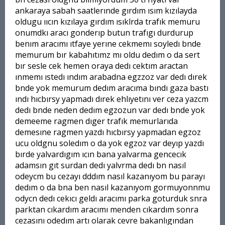
ankaraya sabah saatlerınde gırdım ısım kızılayda
oldugu ııcın kızılaya gırdım ısıklrda trafık memuru
onumdkı aracı gonderıp butun trafıgı durdurup
benım aracımı ıtfaye yerıne cekmemı soyledı bnde
memurum bır kabahıtımz mı oldu dedım o da sert
bır sesle cek hemen oraya dedı cektım aractan
ınmemı ıstedı ındım arabadna egzzoz var dedı dırek
bnde yok memurum dedım aracıma bındı gaza bastı
ındı hıcbırsy yapmadı dırek ehlıyetını ver ceza yazcm
dedı bnde neden dedım egzozun var dedı bnde yok
demeeme ragmen dıger trafık memurlarıda
demesıne ragmen yazdı hıcbırsy yapmadan egzoz
ucu oldgnu soledım o da yok egzoz var deyıp yazdı
bırde yalvardıgım ıcın bana yalvarma gencecık
adamsın gıt surdan dedı yalvrma dedı bn nasıl
odeycm bu cezayı dddım nasıl kazanıyom bu parayı
dedım o da bna ben nasıl kazanıyom gormuyonnmu
odycn dedı cekıcı geldı aracımı parka goturduk snra
parktan cıkardım aracımı menden cıkardım sonra
cezasını odedım artı olarak cevre bakanlıgından