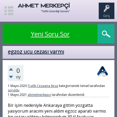
Giriş
Yeni Soru Sor
egzoz ucu cezası varmı
0
oy
1 Mayıs 2020
Trafik Cezasına İtiraz
kategorisinde
i̇smail
tarafından
soruldu
1 Mayıs 2021
ahmetmerkepci
tarafından
düzenlendi
Bir işim nedeniyle Ankaraya gittim yozgatta
yasıyorum aracımı yenı aldım egzoz aparatı varmıs
bn cezası oldgnu bılmıyordum 30 tl fıyatı var