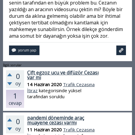
senin tarafından en büyük problem bu. Cezanın
yazıldığı an aracının videosunu çektin mi? Böyle bir
durum da aklına gelmemiş olabilir ama bir ihtimal
çektiysen tertibat olmadığını kanıtlamak için
mahkemeye sunabilirsin. Örnek dilekçe gönderdim
ama somut bir dayanağın yoksa işin çok zor.
İlgili sorular
Çift egzoz ucu ve difüzör Cezası
0
var mı
oy
14 Haziran 2020
Trafik Cezasına
İtiraz
kategorisinde
yüksel
1
tarafından
soruldu
cevap
pandemi döneminde araç
0
muayene cezası varmı
oy
11 Haziran 2020
Trafik Cezasına