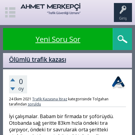
Giriş
Yeni Soru Sor
Ölümlü trafik kazası
0
oy
24 Ekim 2021
Trafik Kazasına İtiraz
kategorisinde
Tolgahan
tarafından
soruldu
İyi çalışmalar. Babam bir firmada tır şoförüydü.
Otobanda sağ şeritte 83km hızla öndeki tıra
çarpıyor, öndeki tır savrularak orta şeritteki