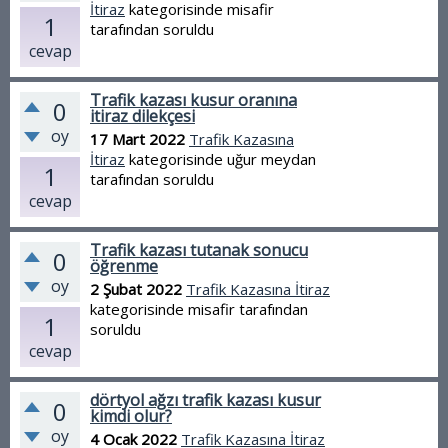
İtiraz
kategorisinde
misafir
1
tarafından
soruldu
cevap
Trafik kazası kusur oranına
0
itiraz dilekçesi
oy
17 Mart 2022
Trafik Kazasına
İtiraz
kategorisinde
uğur meydan
1
tarafından
soruldu
cevap
Trafik kazası tutanak sonucu
0
öğrenme
oy
2 Şubat 2022
Trafik Kazasına İtiraz
kategorisinde
misafir
tarafından
1
soruldu
cevap
dörtyol ağzı trafik kazası kusur
0
kimdi olur?
oy
4 Ocak 2022
Trafik Kazasına İtiraz