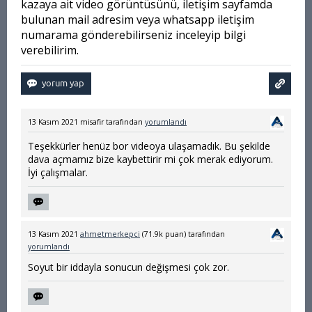
kazaya ait video görüntüsünü, iletişim sayfamda
bulunan mail adresim veya whatsapp iletişim
numarama gönderebilirseniz inceleyip bilgi
verebilirim.
13 Kasım 2021
misafir
tarafından
yorumlandı
Teşekkürler henüz bor videoya ulaşamadık. Bu şekilde
dava açmamız bize kaybettirir mi çok merak ediyorum.
İyi çalışmalar.
13 Kasım 2021
ahmetmerkepci
(
71.9k
puan)
tarafından
yorumlandı
Soyut bir iddayla sonucun değişmesi çok zor.