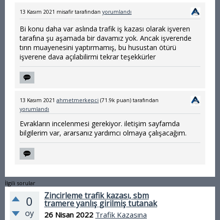
13 Kasım 2021
misafir
tarafından
yorumlandı
Bi konu daha var aslında trafik iş kazası olarak işveren
tarafına şu aşamada bir davamız yok. Ancak işverende
tırın muayenesini yaptırmamış, bu husustan ötürü
işverene dava açılabilirmi tekrar teşekkürler
13 Kasım 2021
ahmetmerkepci
(
71.9k
puan)
tarafından
yorumlandı
Evrakların incelenmesi gerekiyor. iletişim sayfamda
bilgilerim var, ararsanız yardımcı olmaya çalışacağım.
İlgili sorular
Zincirleme trafik kazası, sbm
0
tramere yanlış girilmiş tutanak
oy
26 Nisan 2022
Trafik Kazasına