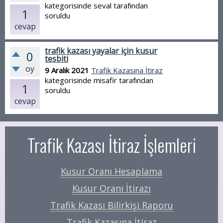
kategorisinde
seval
tarafından
1
soruldu
cevap
trafik kazası yayalar için kusur
0
tesbiti
oy
9 Aralık 2021
Trafik Kazasına İtiraz
kategorisinde
misafir
tarafından
1
soruldu
cevap
Trafik Kazası İtiraz İşlemleri
Kusur Oranı Hesaplama
Kusur Oranı İtirazı
Trafik Kazası Bilirkişi Raporu
Trafik Kazasına İtiraz