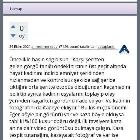
1
cevap
0
oy
24 Ekim 2021
ahmetmerkepci
(
71.9k
puan)
tarafından
cevaplandı
Öncelikle başın sağ olsun.
"
Karşı şeritten
gelen görgü tanığı öndeki tırcının üst geçit altında
hayat kadınını indirip emniyet şeridinden
hızlanmadan ve kontrolsüz şekilde sağ şeride
çıktığını orta şeritte otobüs olduğundan kaçamadını
belirtip ayrıca kadının eşyalarını toplayıp olay
yerinden kaçarken gördünü ifade ediyor. Ve kadının
fotoğrafını da ifadeye ekliyor.
"
Bu kısım çok önemli.
Eğer böyle bir görüntü var ve kaza böyle olduysa
tabi ki %100 kusur doğru değil. İlk tavsiyem kaza
anına dair video görüntüsü bulmaya çalışın. Kaza
tespit tutanağını, kazaya ait fotoğraf ve var ise