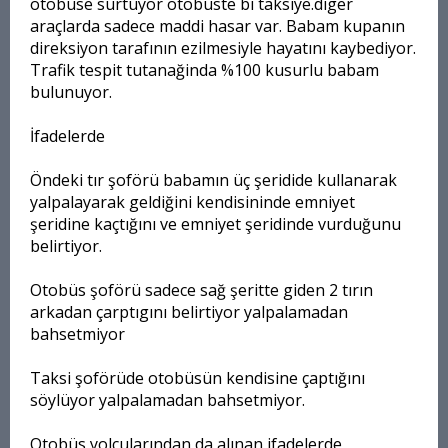
otobüse sürtüyor otobüste bi taksiye.diger
araçlarda sadece maddi hasar var. Babam kupanın
direksiyon tarafının ezilmesiyle hayatını kaybediyor.
Trafik tespit tutanağinda %100 kusurlu babam
bulunuyor.
İfadelerde
Öndeki tır şoförü babamın üç şeridide kullanarak
yalpalayarak geldiğini kendisininde emniyet
şeridine kaçtığını ve emniyet şeridinde vurduğunu
belirtiyor.
Otobüs şoförü sadece sağ şeritte giden 2 tırın
arkadan çarptıgını belirtiyor yalpalamadan
bahsetmiyor
Taksi şoförüde otobüsün kendisine çaptığını
söylüyor yalpalamadan bahsetmiyor.
Otobüs yolcularından da alınan ifadelerde