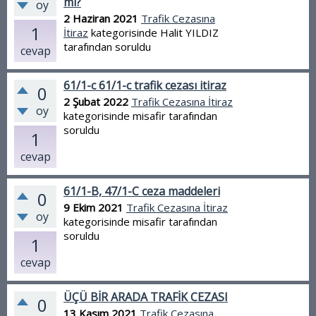
mı?
oy
2 Haziran 2021
Trafik Cezasına
1
İtiraz
kategorisinde
Halit YILDIZ
tarafından
soruldu
cevap
61/1-c 61/1-c trafik cezası itiraz
0
2 Şubat 2022
Trafik Cezasına İtiraz
oy
kategorisinde
misafir
tarafından
soruldu
1
cevap
61/1-B, 47/1-C ceza maddeleri
0
9 Ekim 2021
Trafik Cezasına İtiraz
oy
kategorisinde
misafir
tarafından
soruldu
1
cevap
ÜÇÜ BİR ARADA TRAFİK CEZASI
0
13 Kasım 2021
Trafik Cezasına