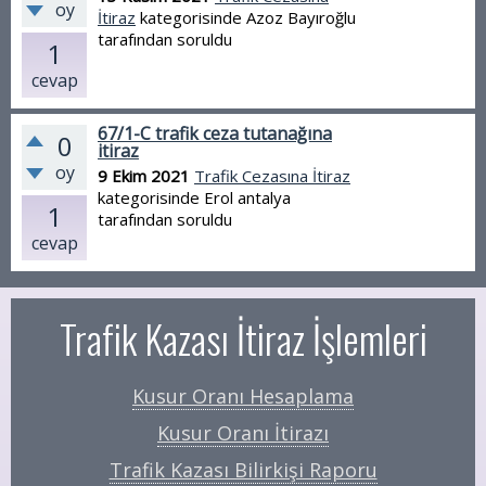
oy
İtiraz
kategorisinde
Azoz Bayıroğlu
tarafından
soruldu
1
cevap
67/1-C trafik ceza tutanağına
0
itiraz
oy
9 Ekim 2021
Trafik Cezasına İtiraz
kategorisinde
Erol antalya
1
tarafından
soruldu
cevap
Trafik Kazası İtiraz İşlemleri
Kusur Oranı Hesaplama
Kusur Oranı İtirazı
Trafik Kazası Bilirkişi Raporu