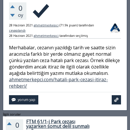
0
oy
28 Haziran 2021
ahmetmerkepci
(
71.9k
puan)
tarafından
cevaplandı
28 Haziran 2021
ahmetmerkepci
tarafından
seçilmiş
Merhabalar, cezanın yazıldığı tarih ve saatte sizin
aracınızla farklı bir yerde olmanız gayet normal
çünkü yazılan ceza hatalı park cezası. Örnek dilekçe
gönderdim ancak itiraz ile ilgili olarak özellikle
aşağıda belirttiğim yazımı mutlaka okumalısın.
ahmetmerkepci.com/hatali-park-cezasi-itiraz-
rehberi/
İlgili sorular
FTM 61/1-j Park cezası
0
yazarken somut delil sunmalı