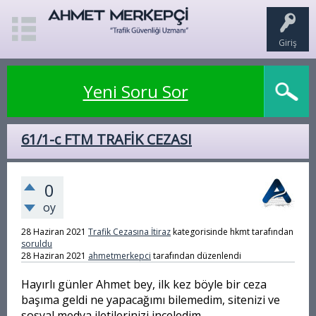
Giriş
Yeni Soru Sor
61/1-c FTM TRAFİK CEZASI
0
oy
28 Haziran 2021
Trafik Cezasına İtiraz
kategorisinde
hkmt
tarafından
soruldu
28 Haziran 2021
ahmetmerkepci
tarafından
düzenlendi
Hayırlı günler Ahmet bey, ilk kez böyle bir ceza
başıma geldi ne yapacağımı bilemedim, sitenizi ve
sosyal medya iletilerinizi inceledim,