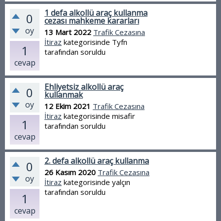
1 defa alkollü araç kullanma
0
cezası mahkeme kararları
oy
13 Mart 2022
Trafik Cezasına
İtiraz
kategorisinde
Tyfn
1
tarafından
soruldu
cevap
Ehliyetsiz alkollü araç
0
kullanmak
oy
12 Ekim 2021
Trafik Cezasına
İtiraz
kategorisinde
misafir
1
tarafından
soruldu
cevap
2. defa alkollü araç kullanma
0
26 Kasım 2020
Trafik Cezasına
oy
İtiraz
kategorisinde
yalçın
tarafından
soruldu
1
cevap