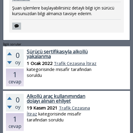
Şuan işlemlere başlayabilirsiniz detaylı bilgi için sürücü
kursunuzdan bilgi almanızı tavsiye ederim.
İlgili sorular
Sürücü sertifikasıyla alkollü
0
yakalanma
oy
1 Ocak 2022
Trafik Cezasına İtiraz
kategorisinde
misafir
tarafından
1
soruldu
cevap
Alkollü araç kullanımından
0
dolayı alınan ehliyet
oy
19 Kasım 2021
Trafik Cezasına
İtiraz
kategorisinde
misafir
1
tarafından
soruldu
cevap