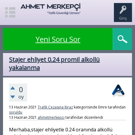
Giriş
Yeni Soru Sor
Stajer ehliyet 0.24 promil alkollü
yakalanma
0
oy
13 Haziran 2021
Trafik Cezasına İtiraz
kategorisinde
Emre
tarafından
soruldu
13 Haziran 2021
ahmetmerkepci
tarafından
düzenlendi
Merhaba,stajer ehliyetle 0.24 oranında alkollü