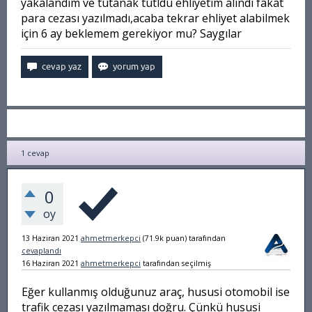
yakalandım ve tutanak tutldu ehliyetim alındı fakat
para cezası yazılmadı,acaba tekrar ehliyet alabilmek
için 6 ay beklemem gerekiyor mu? Saygılar
1
cevap
0
oy
13 Haziran 2021
ahmetmerkepci
(
71.9k
puan)
tarafından
cevaplandı
16 Haziran 2021
ahmetmerkepci
tarafından
seçilmiş
Eğer kullanmış olduğunuz araç, hususi otomobil ise
trafik cezası yazılmaması doğru. Çünkü hususi